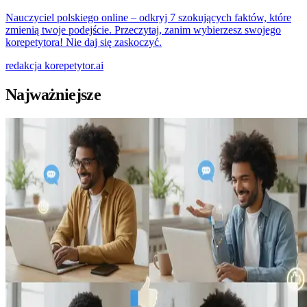
Nauczyciel polskiego online – odkryj 7 szokujących faktów, które
zmienią twoje podejście. Przeczytaj, zanim wybierzesz swojego
korepetytora! Nie daj się zaskoczyć.
redakcja
korepetytor.ai
Najważniejsze