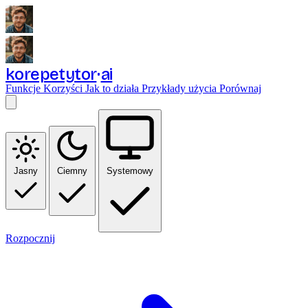
korepetytor
ai
Funkcje
Korzyści
Jak to działa
Przykłady użycia
Porównaj
Jasny
Ciemny
Systemowy
Rozpocznij