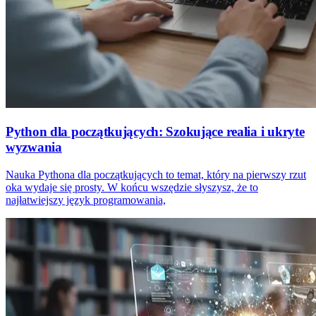
Python dla początkujących: Szokujące realia i ukryte
wyzwania
Nauka Pythona dla początkujących to temat, który na pierwszy rzut
oka wydaje się prosty. W końcu wszędzie słyszysz, że to
najłatwiejszy język programowania,