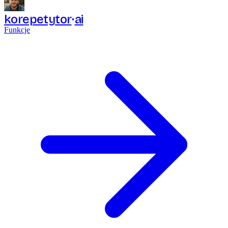
korepetytor
ai
Funkcje