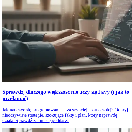
Sprawdź, dlaczego większość nie uczy się Javy (i jak to
przełamać)
Jak nauczyć się programowania Java szybciej i skuteczniej? Odkryj
nieoczywiste strategie, szokujące fakty i plan, który naprawdę
działa. Sprawdź zanim się poddasz!