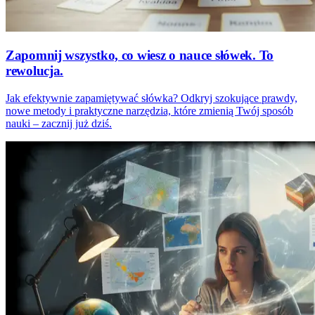
Zapomnij wszystko, co wiesz o nauce słówek. To
rewolucja.
Jak efektywnie zapamiętywać słówka? Odkryj szokujące prawdy,
nowe metody i praktyczne narzędzia, które zmienią Twój sposób
nauki – zacznij już dziś.