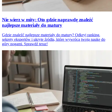
Nie wierz w mity: Oto gdzie naprawdę znaleźć
najlepsze materiały do matury
Gdzie znaleźć najlepsze materiały do matury? Odkryj ranking,
sekrety ekspertów i ukryte źródła, które wywrócą twoją naukę do
góry nogami. Sprawdź teraz!