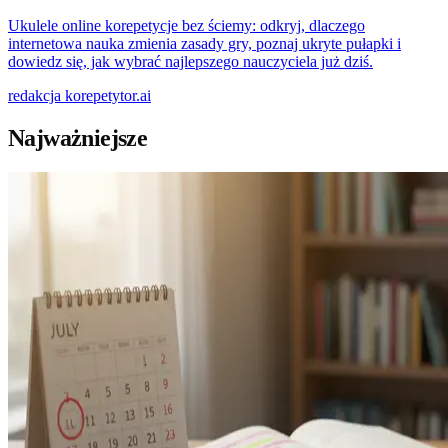
Ukulele online korepetycje bez ściemy: odkryj, dlaczego
internetowa nauka zmienia zasady gry, poznaj ukryte pułapki i
dowiedz się, jak wybrać najlepszego nauczyciela już dziś.
redakcja
korepetytor.ai
Najważniejsze