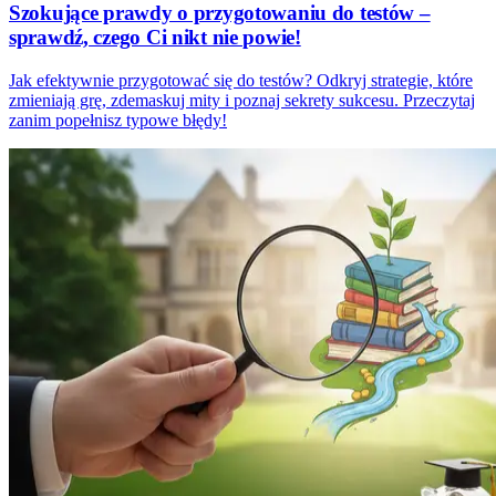
Szokujące prawdy o przygotowaniu do testów –
sprawdź, czego Ci nikt nie powie!
Jak efektywnie przygotować się do testów? Odkryj strategie, które
zmieniają grę, zdemaskuj mity i poznaj sekrety sukcesu. Przeczytaj
zanim popełnisz typowe błędy!