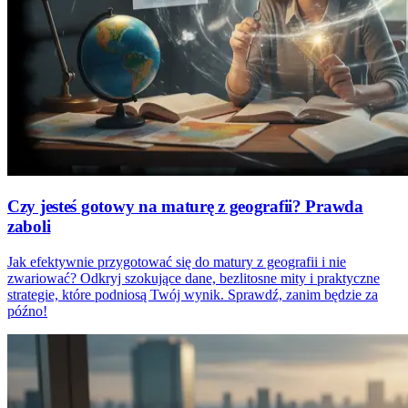
Czy jesteś gotowy na maturę z geografii? Prawda
zaboli
Jak efektywnie przygotować się do matury z geografii i nie
zwariować? Odkryj szokujące dane, bezlitosne mity i praktyczne
strategie, które podniosą Twój wynik. Sprawdź, zanim będzie za
późno!