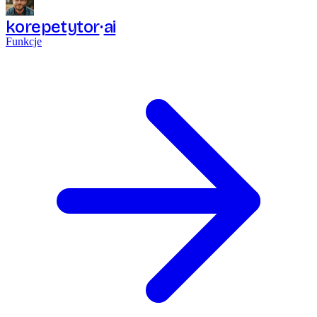
korepetytor
ai
Funkcje