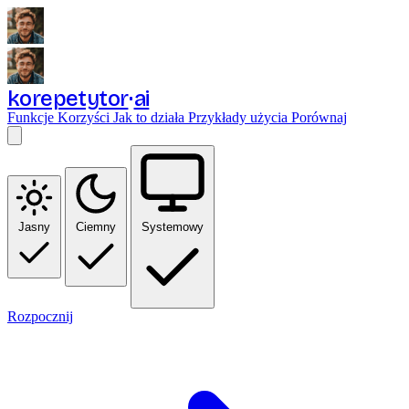
korepetytor
ai
Funkcje
Korzyści
Jak to działa
Przykłady użycia
Porównaj
Jasny
Ciemny
Systemowy
Rozpocznij