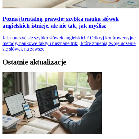
Poznaj brutalną prawdę: szybka nauka słówek
angielskich istnieje, ale nie tak, jak myślisz
Jak nauczyć się szybko słówek angielskich? Odkryj kontrowersyjne
metody, naukowe fakty i nieznane triki, które zmienią twoje uczenie
się słówek na zawsze.
Ostatnie aktualizacje