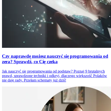
Czy naprawdę możesz nauczyć się programowania od
zera? Sprawdź, co Cię czeka
Jak nauczyć się programowania od podstaw? Poznaj 9 brutalnych
prawd, sprawdzone techniki i odkryj, dlaczego większość Polaków
nie daje rady. Przełam schematy już dziś!