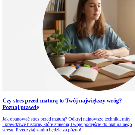
Czy stres przed maturą to Twój największy wróg?
Poznaj prawdę
Jak opanować stres przed maturą? Odkryj najnowsze techniki, mity
i prawdziwe historie, które zmienią Twoje podejście do maturalnego
stresu. Przeczytaj zanim będzie za późno!