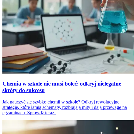
Chemia w szkole nie musi boleć: odkryj nielegalne
skróty do sukcesu
Jak nauczyć się szybko chemii w szkole? Odkryj rewolucyjne
strategie, które łamią schematy, rozbrajają mity i dają przewagę na
egzaminach. Sprawdź teraz!