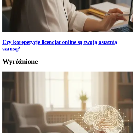
Czy korepetycje licencjat online są twoją ostatnią
szansą?
Wyróżnione