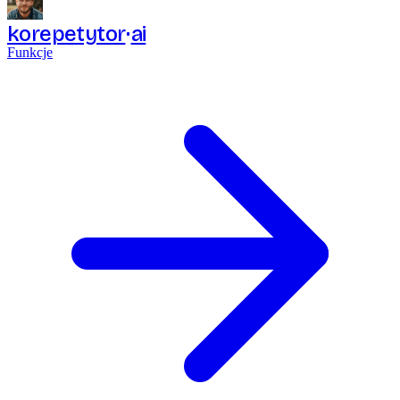
korepetytor
ai
Funkcje