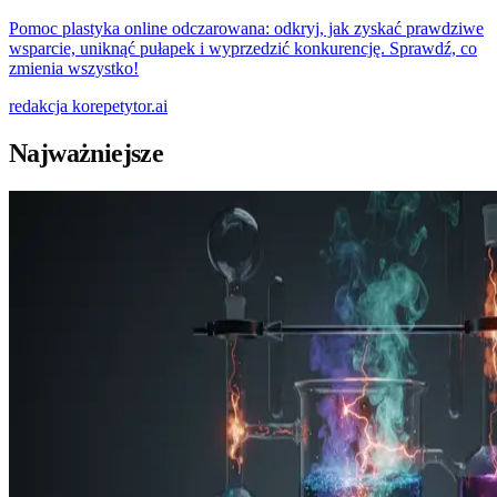
Pomoc plastyka online odczarowana: odkryj, jak zyskać prawdziwe
wsparcie, uniknąć pułapek i wyprzedzić konkurencję. Sprawdź, co
zmienia wszystko!
redakcja
korepetytor.ai
Najważniejsze