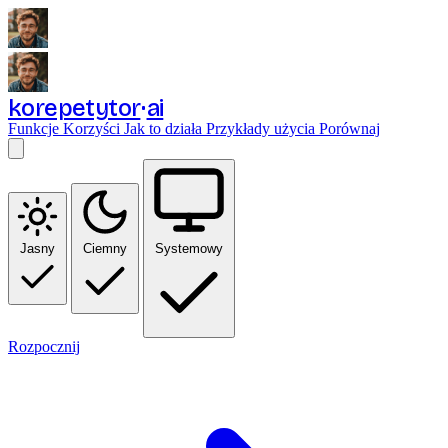
korepetytor
ai
Funkcje
Korzyści
Jak to działa
Przykłady użycia
Porównaj
Jasny
Ciemny
Systemowy
Rozpocznij