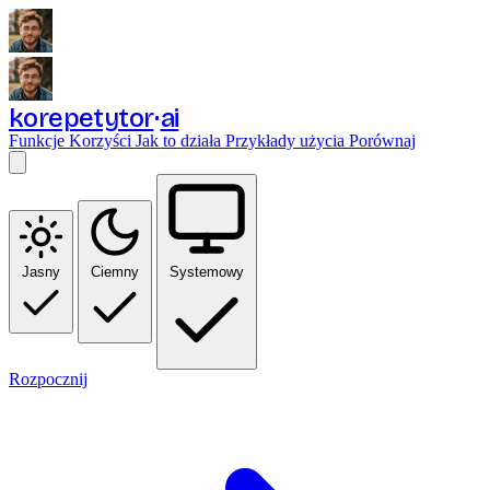
korepetytor
ai
Funkcje
Korzyści
Jak to działa
Przykłady użycia
Porównaj
Jasny
Ciemny
Systemowy
Rozpocznij