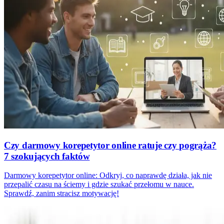
Czy darmowy korepetytor online ratuje czy pogrąża?
7 szokujących faktów
Darmowy korepetytor online: Odkryj, co naprawdę działa, jak nie
przepalić czasu na ściemy i gdzie szukać przełomu w nauce.
Sprawdź, zanim stracisz motywację!