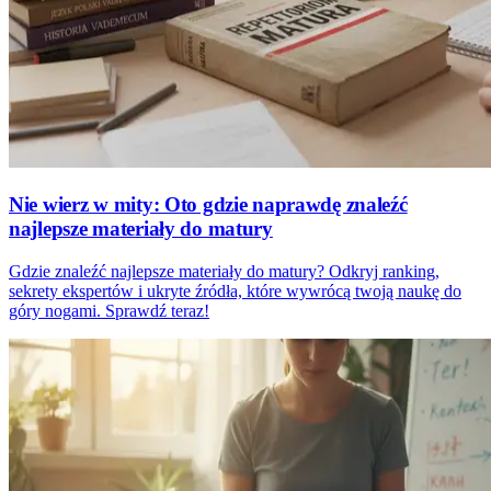
Nie wierz w mity: Oto gdzie naprawdę znaleźć
najlepsze materiały do matury
Gdzie znaleźć najlepsze materiały do matury? Odkryj ranking,
sekrety ekspertów i ukryte źródła, które wywrócą twoją naukę do
góry nogami. Sprawdź teraz!