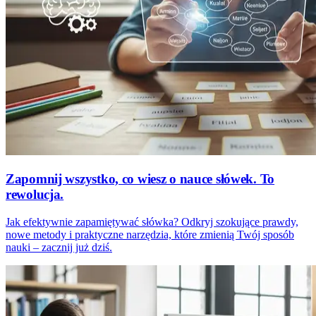
Zapomnij wszystko, co wiesz o nauce słówek. To
rewolucja.
Jak efektywnie zapamiętywać słówka? Odkryj szokujące prawdy,
nowe metody i praktyczne narzędzia, które zmienią Twój sposób
nauki – zacznij już dziś.