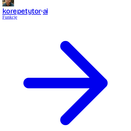
korepetytor
ai
Funkcje