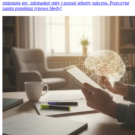
zmieniają grę, zdemaskuj mity i poznaj sekrety sukcesu. Przeczytaj
zanim popełnisz typowe błędy!