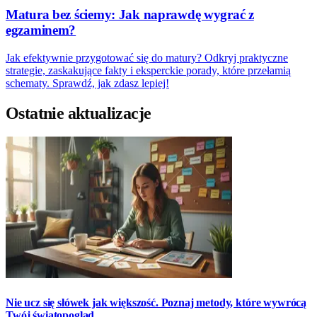
Matura bez ściemy: Jak naprawdę wygrać z
egzaminem?
Jak efektywnie przygotować się do matury? Odkryj praktyczne
strategie, zaskakujące fakty i eksperckie porady, które przełamią
schematy. Sprawdź, jak zdasz lepiej!
Ostatnie aktualizacje
Nie ucz się słówek jak większość. Poznaj metody, które wywrócą
Twój światopogląd