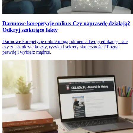
Darmowe korepetycje online: Czy naprawdę działają?
Odkryj szokujące fakty
Darmowe korepetycje online mogą odmienić Twoją edukację – ale
czy znasz ukryte koszty, ryzyka i sekrety skuteczności? Poznaj
prawdę i wybierz mądrze.