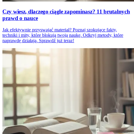
Czy wiesz, dlaczego ciągle zapominasz? 11 brutalnych
prawd o nauce
Jak efektywnie przyswajać materiał? Poznaj szokujące fakty,
techniki i mity, które blokują twoją naukę. Odkryj metody, które
naprawdę działają. Sprawdź już teraz!