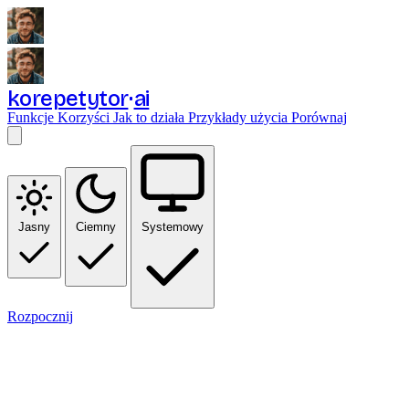
korepetytor
ai
Funkcje
Korzyści
Jak to działa
Przykłady użycia
Porównaj
Jasny
Ciemny
Systemowy
Rozpocznij