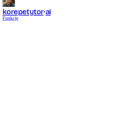
korepetytor
ai
Funkcje