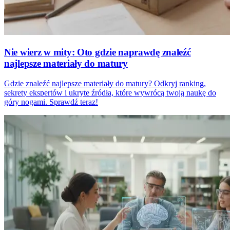
Nie wierz w mity: Oto gdzie naprawdę znaleźć
najlepsze materiały do matury
Gdzie znaleźć najlepsze materiały do matury? Odkryj ranking,
sekrety ekspertów i ukryte źródła, które wywrócą twoją naukę do
góry nogami. Sprawdź teraz!