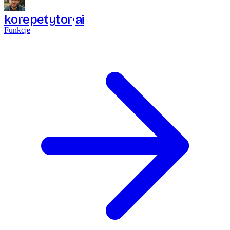
korepetytor
ai
Funkcje