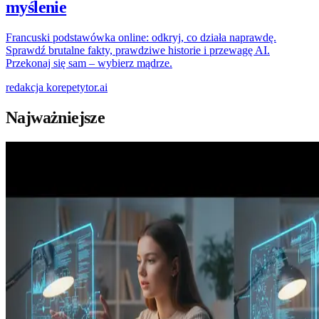
myślenie
Francuski podstawówka online: odkryj, co działa naprawdę.
Sprawdź brutalne fakty, prawdziwe historie i przewagę AI.
Przekonaj się sam – wybierz mądrze.
redakcja
korepetytor.ai
Najważniejsze