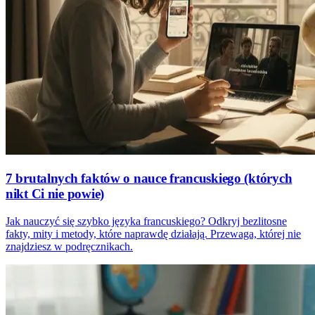
7 brutalnych faktów o nauce francuskiego (których
nikt Ci nie powie)
Jak nauczyć się szybko języka francuskiego? Odkryj bezlitosne
fakty, mity i metody, które naprawdę działają. Przewaga, której nie
znajdziesz w podręcznikach.