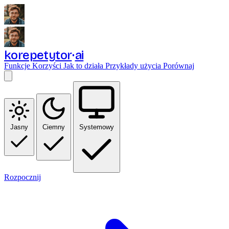
korepetytor
ai
Funkcje
Korzyści
Jak to działa
Przykłady użycia
Porównaj
Jasny
Ciemny
Systemowy
Rozpocznij