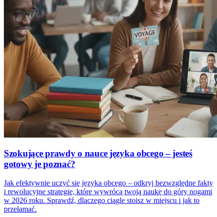
Szokujące prawdy o nauce języka obcego – jesteś
gotowy je poznać?
Jak efektywnie uczyć się języka obcego – odkryj bezwzględne fakty
i rewolucyjne strategie, które wywrócą twoją naukę do góry nogami
w 2026 roku. Sprawdź, dlaczego ciągle stoisz w miejscu i jak to
przełamać.