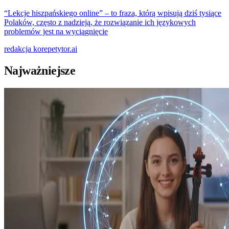
“Lekcje hiszpańskiego online” – to fraza, którą wpisują dziś tysiące
Polaków, często z nadzieją, że rozwiązanie ich językowych
problemów jest na wyciągnięcie
redakcja
korepetytor.ai
Najważniejsze