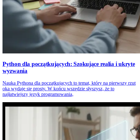
Python dla początkujących: Szokujące realia i ukryte
wyzwania
Nauka Pythona dla początkujących to temat, który na pierwszy rzut
oka wydaje się prosty. W końcu wszędzie słyszysz, że to
najłatwiejszy język programowania,