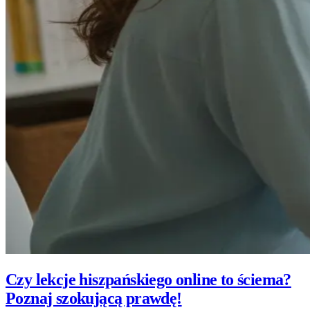
Czy lekcje hiszpańskiego online to ściema?
Poznaj szokującą prawdę!