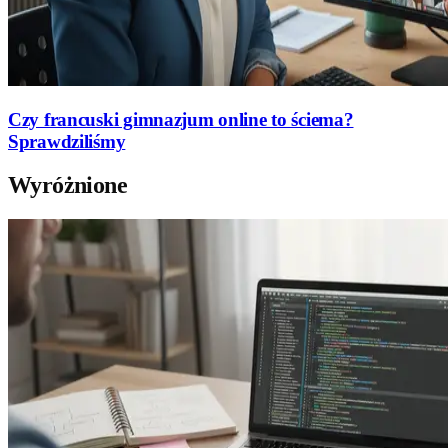
Czy francuski gimnazjum online to ściema?
Sprawdziliśmy
Wyróżnione