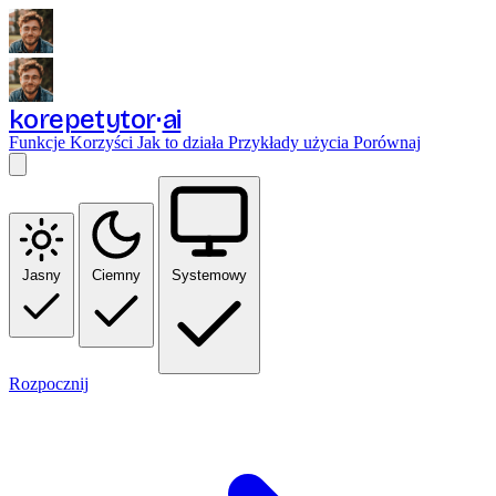
korepetytor
ai
Funkcje
Korzyści
Jak to działa
Przykłady użycia
Porównaj
Jasny
Ciemny
Systemowy
Rozpocznij