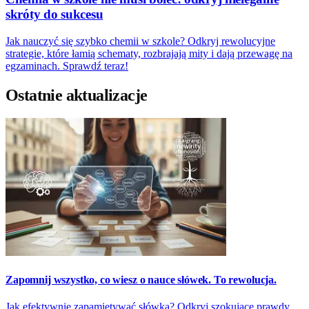
skróty do sukcesu
Jak nauczyć się szybko chemii w szkole? Odkryj rewolucyjne
strategie, które łamią schematy, rozbrajają mity i dają przewagę na
egzaminach. Sprawdź teraz!
Ostatnie aktualizacje
Zapomnij wszystko, co wiesz o nauce słówek. To rewolucja.
Jak efektywnie zapamiętywać słówka? Odkryj szokujące prawdy,