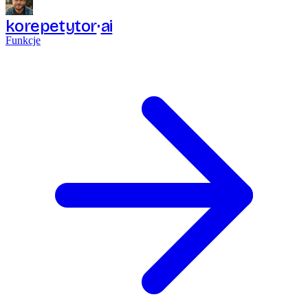
korepetytor
ai
Funkcje