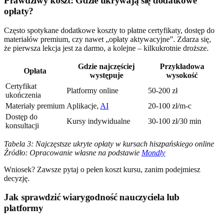
Prawdziwy koszt: Gdzie ukrywają się dodatkowe
opłaty?
Często spotykane dodatkowe koszty to płatne certyfikaty, dostęp do
materiałów premium, czy nawet „opłaty aktywacyjne”. Zdarza się,
że pierwsza lekcja jest za darmo, a kolejne – kilkukrotnie droższe.
Gdzie najczęściej
Przykładowa
Opłata
występuje
wysokość
Certyfikat
Platformy online
50-200 zł
ukończenia
Materiały premium
Aplikacje,
AI
20-100 zł/m-c
Dostęp do
Kursy indywidualne
30-100 zł/30 min
konsultacji
Tabela 3: Najczęstsze ukryte opłaty w kursach hiszpańskiego online
Źródło: Opracowanie własne na podstawie
Mondly
Wniosek? Zawsze pytaj o pełen koszt kursu, zanim podejmiesz
decyzję.
Jak sprawdzić wiarygodność nauczyciela lub
platformy