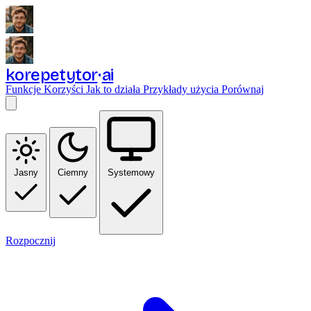
korepetytor
ai
Funkcje
Korzyści
Jak to działa
Przykłady użycia
Porównaj
Jasny
Ciemny
Systemowy
Rozpocznij