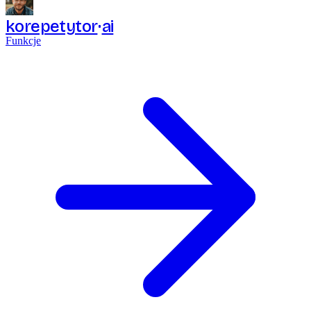
korepetytor
ai
Funkcje