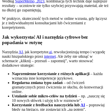
Według
SuperMemo, 2023
, kombinacja tych technik daje najlepsze
rezultaty – uczniowie nie tylko szybciej przyswajają materiał, ale też
na dłużej go zapamiętują.
W praktyce, skuteczność tych metod w online wzrasta, gdy łączysz
je z indywidualnymi konsultacjami lub ćwiczeniami z
korepetytorem.
Jak wykorzystać AI i narzędzia cyfrowe bez
popadania w rutynę
Narzędzia
AI
, jak korepetytor.
ai
, rewolucjonizują tempo i wygodę
nauki hiszpańskiego przez
internet
. Ale żeby nie utknąć w
schemacie „kliknij – przesuń – zapomnij”, warto stosować
dodatkowe strategie:
Naprzemienne korzystanie z różnych aplikacji
– każda
wzmacnia inne kompetencje językowe.
Regularna zmiana typu zadań
– od ćwiczeń
gramatycznych przez ćwiczenia ze słuchu, do konwersacji
online.
Ustalanie sobie mikro-celów na tydzień
– np. „nauczę się
10 nowych słówek i użyję ich w rozmowie”.
Korzystanie z feedbacku nauczyciela lub
AI
– poprawiaj
błędy na bieżąco, nie zostawiaj ich „na potem”.