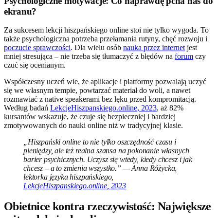
Psychologiczne motywacje: Co naprawdę pcha nas do
ekranu?
Za sukcesem lekcji hiszpańskiego online stoi nie tylko wygoda. To
także psychologiczna potrzeba przełamania rutyny, chęć rozwoju i
poczucie sprawczości
. Dla wielu osób
nauka przez internet
jest
mniej stresująca – nie trzeba się tłumaczyć z błędów na
forum
czy
czuć się ocenianym.
Współczesny uczeń wie, że aplikacje i platformy pozwalają uczyć
się we własnym tempie, powtarzać materiał do woli, a nawet
rozmawiać z native speakerami bez lęku przed kompromitacją.
Według badań
LekcjeHiszpanskiego.online, 2023
, aż 82%
kursantów wskazuje, że czuje się bezpieczniej i bardziej
zmotywowanych do nauki online niż w tradycyjnej klasie.
„Hiszpański online to nie tylko oszczędność czasu i
pieniędzy, ale też realna szansa na pokonanie własnych
barier psychicznych. Uczysz się wtedy, kiedy chcesz i jak
chcesz – a to zmienia wszystko.” — Anna Różycka,
lektorka języka hiszpańskiego,
LekcjeHiszpanskiego.online, 2023
Obietnice kontra rzeczywistość: Największe