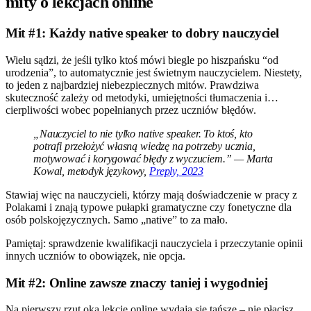
mity o lekcjach online
Mit #1: Każdy native speaker to dobry nauczyciel
Wielu sądzi, że jeśli tylko ktoś mówi biegle po hiszpańsku “od
urodzenia”, to automatycznie jest świetnym nauczycielem. Niestety,
to jeden z najbardziej niebezpiecznych mitów. Prawdziwa
skuteczność zależy od metodyki, umiejętności tłumaczenia i…
cierpliwości wobec popełnianych przez uczniów błędów.
„Nauczyciel to nie tylko native speaker. To ktoś, kto
potrafi przełożyć własną wiedzę na potrzeby ucznia,
motywować i korygować błędy z wyczuciem.” — Marta
Kowal, metodyk językowy,
Preply, 2023
Stawiaj więc na nauczycieli, którzy mają doświadczenie w pracy z
Polakami i znają typowe pułapki gramatyczne czy fonetyczne dla
osób polskojęzycznych. Samo „native” to za mało.
Pamiętaj: sprawdzenie kwalifikacji nauczyciela i przeczytanie opinii
innych uczniów to obowiązek, nie opcja.
Mit #2: Online zawsze znaczy taniej i wygodniej
Na pierwszy rzut oka lekcje online wydają się tańsze – nie płacisz