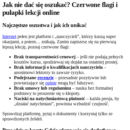
Jak nie dać się oszukać? Czerwone flagi i
pułapki lekcji online
Najczęstsze oszustwa i jak ich unikać
Internet
pełen jest platform i „nauczycieli”, którzy kuszą super
okazjami, a potem… znikają. Zanim zapiszesz się na pierwszą
lepszą lekcję, poznaj czerwone flagi:
Brak transparentności cenowej
– jeśli nie podają pełnych
kosztów kursu, spodziewaj się dopłat na ostatniej prostej.
Brak informacji o kwalifikacjach nauczyciela
–
anonimowi lektorzy to zawsze ryzyko.
Podejrzane
recenzje
– przesadnie pozytywne lub
powtarzające się
opinie
mogą być fałszywe.
Brak umowy lub regulaminu
– nauka bez formalnej
podstawy to proszenie się o kłopoty.
Naciski na natychmiastową płatność
– każda presja, by
„działać natychmiast”, powinna wzbudzić czujność.
Sprawdzaj platformę, pytaj o dokumenty i korzystaj tylko ze
sprawdzonych źródeł.