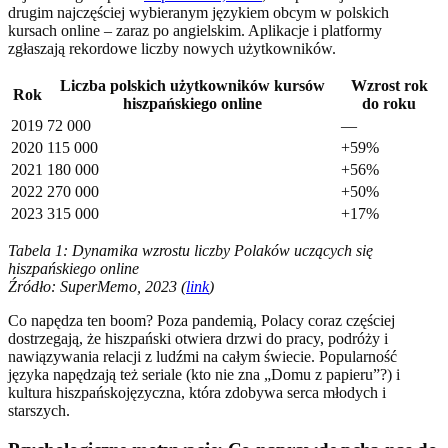
drugim najczęściej wybieranym językiem obcym w polskich
kursach online – zaraz po angielskim. Aplikacje i platformy
zgłaszają rekordowe liczby nowych użytkowników.
Liczba polskich użytkowników kursów
Wzrost rok
Rok
hiszpańskiego online
do roku
2019
72 000
—
2020
115 000
+59%
2021
180 000
+56%
2022
270 000
+50%
2023
315 000
+17%
Tabela 1: Dynamika wzrostu liczby Polaków uczących się
hiszpańskiego online
Źródło: SuperMemo, 2023 (
link
)
Co napędza ten boom? Poza pandemią, Polacy coraz częściej
dostrzegają, że hiszpański otwiera drzwi do pracy, podróży i
nawiązywania relacji z ludźmi na całym świecie. Popularność
języka napędzają też seriale (kto nie zna „Domu z papieru”?) i
kultura hiszpańskojęzyczna, która zdobywa serca młodych i
starszych.