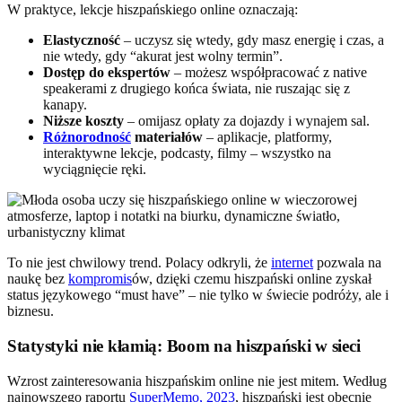
W praktyce, lekcje hiszpańskiego online oznaczają:
Elastyczność
– uczysz się wtedy, gdy masz energię i czas, a
nie wtedy, gdy “akurat jest wolny termin”.
Dostęp do ekspertów
– możesz współpracować z native
speakerami z drugiego końca świata, nie ruszając się z
kanapy.
Niższe koszty
– omijasz opłaty za dojazdy i wynajem sal.
Różnorodność
materiałów
– aplikacje, platformy,
interaktywne lekcje, podcasty, filmy – wszystko na
wyciągnięcie ręki.
To nie jest chwilowy trend. Polacy odkryli, że
internet
pozwala na
naukę bez
kompromis
ów, dzięki czemu hiszpański online zyskał
status językowego “must have” – nie tylko w świecie podróży, ale i
biznesu.
Statystyki nie kłamią: Boom na hiszpański w sieci
Wzrost zainteresowania hiszpańskim online nie jest mitem. Według
najnowszego raportu
SuperMemo, 2023
, hiszpański jest obecnie