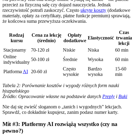
przecież za fizyczną salę czy dojazd nauczyciela. Jednak
rzeczywistość potrafi zaskoczyć. Często
ukryte koszty
(dodatkowe
materiały, opłaty za certyfikaty, płatne funkcje premium) sprawiają,
że końcowa suma przewyższa oczekiwania.
Czas
Rodzaj
Cena za lekcję
Opłaty
Elastyczność
trwania
kursu
(średnio)
dodatkowe
lekcji
Stacjonarny
70-120 zł
Niskie
Niska
60 min
Online
50-100 zł
Średnie
Wysoka
60 min
indywidualny
Często
Bardzo
15-60
Platforma
AI
20-60 zł
wysokie
wysoka
min
Tabela 2: Porównanie kosztów i wygody różnych form nauki
hiszpańskiego
Źródło: Opracowanie własne na podstawie danych
Preply
i
Buki
Nie daj się zwieść sloganom o „tanich i wygodnych” lekcjach.
Sprawdź, co dokładnie kupujesz, zanim podasz numer karty.
Mit #3: Platformy AI rozwiążą wszystko (czy na
pewno?)