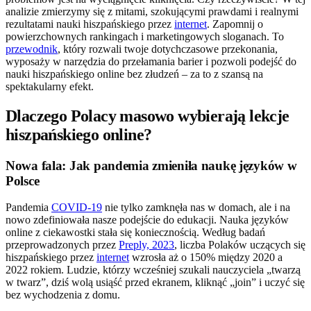
analizie zmierzymy się z mitami, szokującymi prawdami i realnymi
rezultatami nauki hiszpańskiego przez
internet
. Zapomnij o
powierzchownych rankingach i marketingowych sloganach. To
przewodnik
, który rozwali twoje dotychczasowe przekonania,
wyposaży w narzędzia do przełamania barier i pozwoli podejść do
nauki hiszpańskiego online bez złudzeń – za to z szansą na
spektakularny efekt.
Dlaczego Polacy masowo wybierają lekcje
hiszpańskiego online?
Nowa fala: Jak pandemia zmieniła naukę języków w
Polsce
Pandemia
COVID-19
nie tylko zamknęła nas w domach, ale i na
nowo zdefiniowała nasze podejście do edukacji. Nauka języków
online z ciekawostki stała się koniecznością. Według badań
przeprowadzonych przez
Preply, 2023
, liczba Polaków uczących się
hiszpańskiego przez
internet
wzrosła aż o 150% między 2020 a
2022 rokiem. Ludzie, którzy wcześniej szukali nauczyciela „twarzą
w twarz”, dziś wolą usiąść przed ekranem, kliknąć „join” i uczyć się
bez wychodzenia z domu.