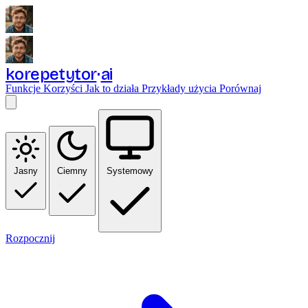
korepetytor
ai
Funkcje
Korzyści
Jak to działa
Przykłady użycia
Porównaj
Jasny
Ciemny
Systemowy
Rozpocznij