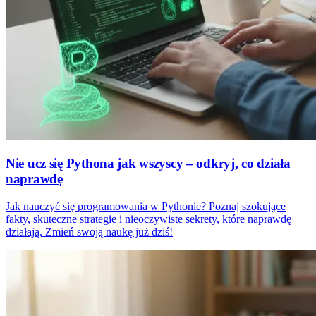
Nie ucz się Pythona jak wszyscy – odkryj, co działa
naprawdę
Jak nauczyć się programowania w Pythonie? Poznaj szokujące
fakty, skuteczne strategie i nieoczywiste sekrety, które naprawdę
działają. Zmień swoją naukę już dziś!