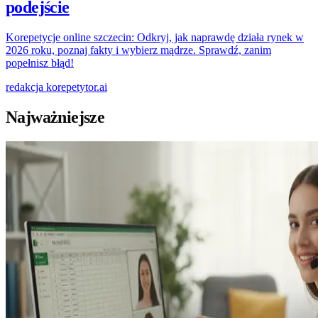
podejście
Korepetycje online szczecin: Odkryj, jak naprawdę działa rynek w
2026 roku, poznaj fakty i wybierz mądrze. Sprawdź, zanim
popełnisz błąd!
redakcja
korepetytor.ai
Najważniejsze