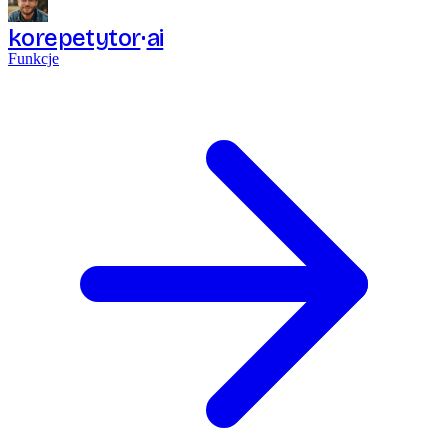
korepetytor
ai
Funkcje