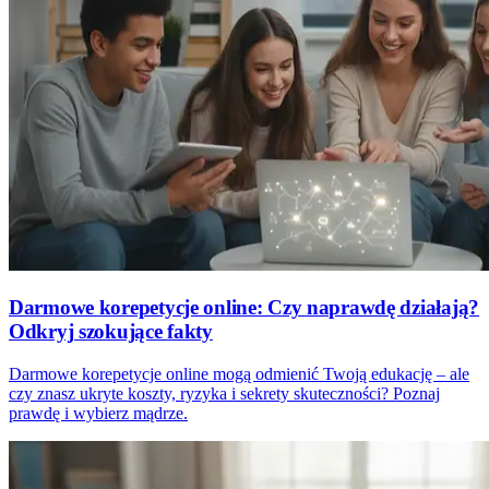
Darmowe korepetycje online: Czy naprawdę działają?
Odkryj szokujące fakty
Darmowe korepetycje online mogą odmienić Twoją edukację – ale
czy znasz ukryte koszty, ryzyka i sekrety skuteczności? Poznaj
prawdę i wybierz mądrze.