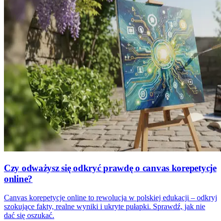
Czy odważysz się odkryć prawdę o canvas korepetycje
online?
Canvas korepetycje online to rewolucja w polskiej edukacji – odkryj
szokujące fakty, realne wyniki i ukryte pułapki. Sprawdź, jak nie
dać się oszukać.