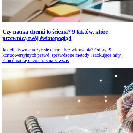
Czy nauka chemii to ściema? 9 faktów, które
przewrócą twój światopogląd
Jak efektywnie uczyć się chemii bez wkuwania? Odkryj 9
kontrowersyjnych prawd, sprawdzone metody i szokujące mity.
Zmień naukę chemii raz na zawsze.