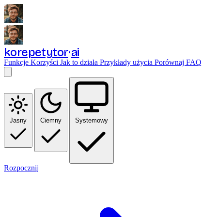
korepetytor
ai
Funkcje
Korzyści
Jak to działa
Przykłady użycia
Porównaj
FAQ
Jasny
Ciemny
Systemowy
Rozpocznij