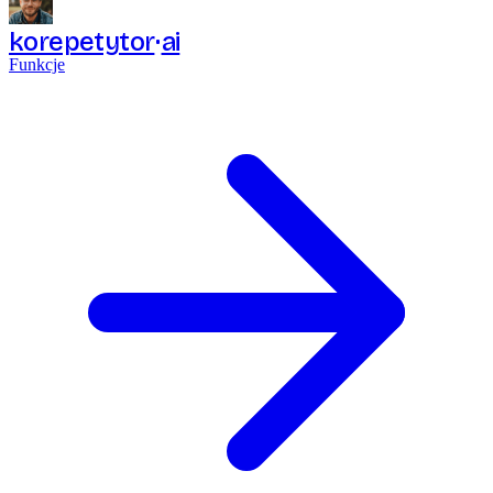
korepetytor
ai
Funkcje