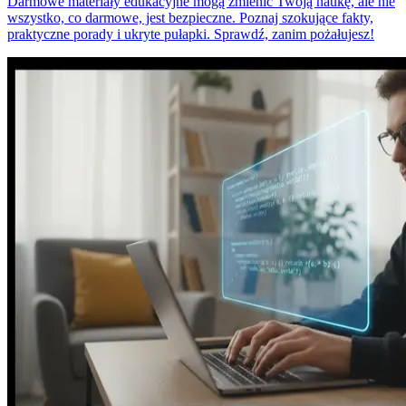
Darmowe materiały edukacyjne mogą zmienić Twoją naukę, ale nie
wszystko, co darmowe, jest bezpieczne. Poznaj szokujące fakty,
praktyczne porady i ukryte pułapki. Sprawdź, zanim pożałujesz!