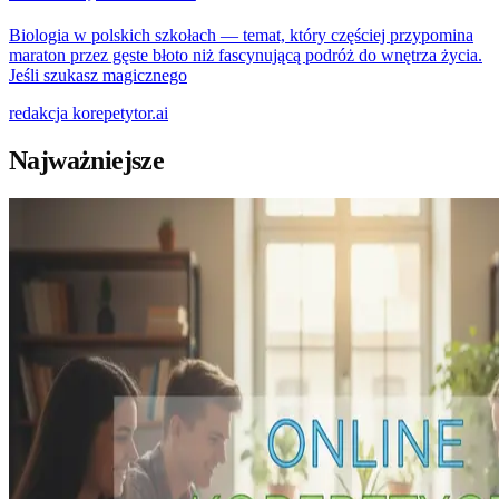
Biologia w polskich szkołach — temat, który częściej przypomina
maraton przez gęste błoto niż fascynującą podróż do wnętrza życia.
Jeśli szukasz magicznego
redakcja
korepetytor.ai
Najważniejsze