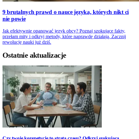
9 brutalnych prawd o nauce języka, których nikt ci
nie powie
Jak efektywnie opanować język obcy? Poznaj szokujące fakty,
przełam mity i odkryj metody, które naprawdę działają. Zacznij
rewolucję nauki już dziś.
Ostatnie aktualizacje
Czy twoje korepetycje to strata czasu? Odkryj szokującą