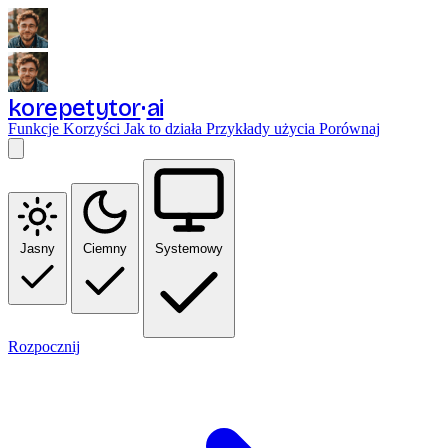
korepetytor
ai
Funkcje
Korzyści
Jak to działa
Przykłady użycia
Porównaj
Jasny
Ciemny
Systemowy
Rozpocznij