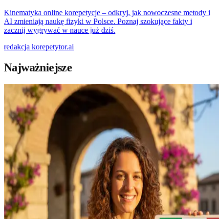
Kinematyka online korepetycje – odkryj, jak nowoczesne metody i
AI zmieniają naukę fizyki w Polsce. Poznaj szokujące fakty i
zacznij wygrywać w nauce już dziś.
redakcja
korepetytor.ai
Najważniejsze