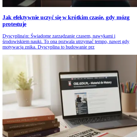
Jak efektywnie uczyć się w krótkim czasie, gdy mózg
protestuje
Dyscyplina\n: Świadome zarządzanie czasem, nawykami i
środowiskiem nauki. To ona pozwala utrzymać tempo, nawet gdy
motywacja znika. Dyscyplina to budowanie prz