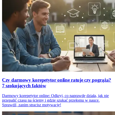
Czy darmowy korepetytor online ratuje czy pogrąża?
7 szokujących faktów
Darmowy korepetytor online: Odkryj, co naprawdę działa, jak nie
przepalić czasu na ściemy i gdzie szukać przełomu w nauce.
Sprawdź, zanim stracisz motywację!