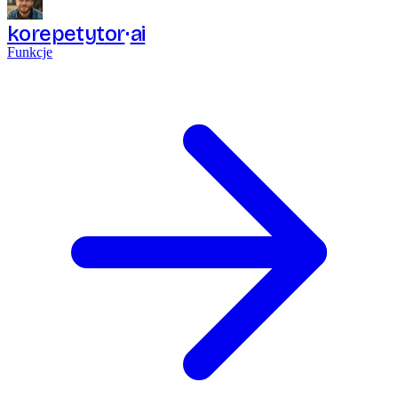
korepetytor
ai
Funkcje