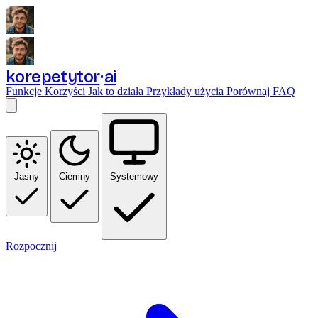
korepetytor
ai
Funkcje
Korzyści
Jak to działa
Przykłady użycia
Porównaj
FAQ
Jasny
Ciemny
Systemowy
Rozpocznij