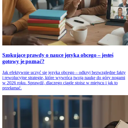
Szokujące prawdy o nauce języka obcego – jesteś
gotowy je poznać?
Jak efektywnie uczyć się języka obcego – odkryj bezwzględne fakty
i rewolucyjne strategie, które wywrócą twoją naukę do góry nogami
w 2026 roku. Sprawdź, dlaczego ciągle stoisz w miejscu i jak to
przełamać.