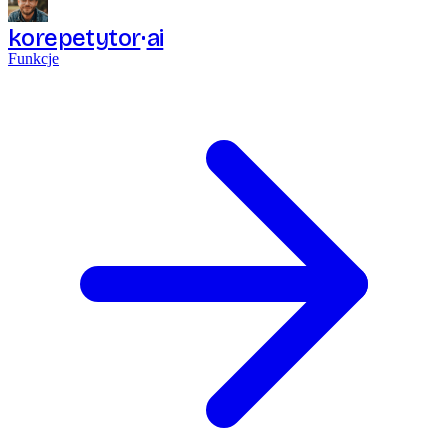
korepetytor
ai
Funkcje