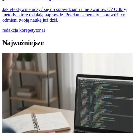
Jak efektywnie uczyć się do sprawdzianu i nie zwariować? Odkryj
metody, które działają naprawdę. Przełam schematy i sprawdź, co
odmieni twoją naukę już dziś.
redakcja
korepetytor.ai
Najważniejsze