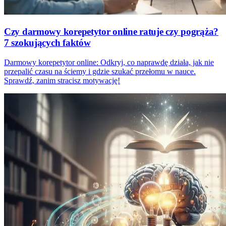
Czy darmowy korepetytor online ratuje czy pogrąża?
7 szokujących faktów
Darmowy korepetytor online: Odkryj, co naprawdę działa, jak nie
przepalić czasu na ściemy i gdzie szukać przełomu w nauce.
Sprawdź, zanim stracisz motywację!