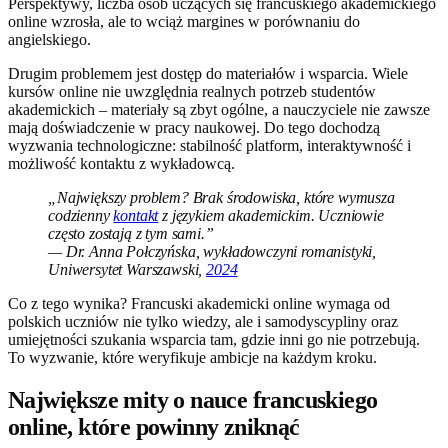
Perspektywy, liczba osób uczących się francuskiego akademickiego
online wzrosła, ale to wciąż margines w porównaniu do
angielskiego.
Drugim problemem jest dostęp do materiałów i wsparcia. Wiele
kursów online nie uwzględnia realnych potrzeb studentów
akademickich – materiały są zbyt ogólne, a nauczyciele nie zawsze
mają doświadczenie w pracy naukowej. Do tego dochodzą
wyzwania technologiczne: stabilność platform, interaktywność i
możliwość kontaktu z wykładowcą.
„Największy problem? Brak środowiska, które wymusza
codzienny
kontakt
z językiem akademickim. Uczniowie
często zostają z tym sami.”
— Dr. Anna Połczyńska, wykładowczyni romanistyki,
Uniwersytet Warszawski,
2024
Co z tego wynika? Francuski akademicki online wymaga od
polskich uczniów nie tylko wiedzy, ale i samodyscypliny oraz
umiejętności szukania wsparcia tam, gdzie inni go nie potrzebują.
To wyzwanie, które weryfikuje ambicje na każdym kroku.
Największe mity o nauce francuskiego
online, które powinny zniknąć