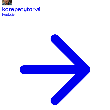
korepetytor
ai
Funkcje