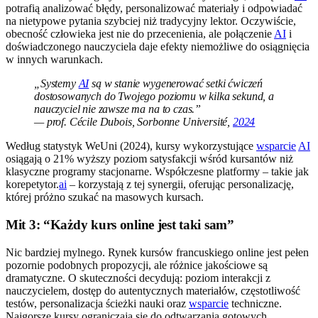
potrafią analizować błędy, personalizować materiały i odpowiadać
na nietypowe pytania szybciej niż tradycyjny lektor. Oczywiście,
obecność człowieka jest nie do przecenienia, ale połączenie
AI
i
doświadczonego nauczyciela daje efekty niemożliwe do osiągnięcia
w innych warunkach.
„Systemy
AI
są w stanie wygenerować setki ćwiczeń
dostosowanych do Twojego poziomu w kilka sekund, a
nauczyciel nie zawsze ma na to czas.”
— prof. Cécile Dubois, Sorbonne Université,
2024
Według statystyk WeUni (2024), kursy wykorzystujące
wsparcie
AI
osiągają o 21% wyższy poziom satysfakcji wśród kursantów niż
klasyczne programy stacjonarne. Współczesne platformy – takie jak
korepetytor.
ai
– korzystają z tej synergii, oferując personalizację,
której próżno szukać na masowych kursach.
Mit 3: “Każdy kurs online jest taki sam”
Nic bardziej mylnego. Rynek kursów francuskiego online jest pełen
pozornie podobnych propozycji, ale różnice jakościowe są
dramatyczne. O skuteczności decydują: poziom interakcji z
nauczycielem, dostęp do autentycznych materiałów, częstotliwość
testów, personalizacja ścieżki nauki oraz
wsparcie
techniczne.
Najgorsze kursy ograniczają się do odtwarzania gotowych