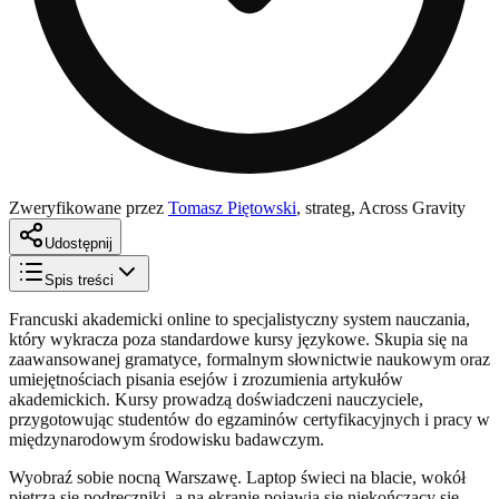
Zweryfikowane przez
Tomasz Piętowski
,
strateg, Across Gravity
Udostępnij
Spis treści
Francuski akademicki online to specjalistyczny system nauczania,
który wykracza poza standardowe kursy językowe. Skupia się na
zaawansowanej gramatyce, formalnym słownictwie naukowym oraz
umiejętnościach pisania esejów i zrozumienia artykułów
akademickich. Kursy prowadzą doświadczeni nauczyciele,
przygotowując studentów do egzaminów certyfikacyjnych i pracy w
międzynarodowym środowisku badawczym.
Wyobraź sobie nocną Warszawę. Laptop świeci na blacie, wokół
piętrzą się podręczniki, a na ekranie pojawia się niekończący się