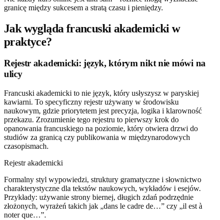
granicę między sukcesem a stratą czasu i pieniędzy.
Jak wygląda francuski akademicki w
praktyce?
Rejestr akademicki: język, którym nikt nie mówi na
ulicy
Francuski akademicki to nie język, który usłyszysz w paryskiej
kawiarni. To specyficzny rejestr używany w środowisku
naukowym, gdzie priorytetem jest precyzja, logika i klarowność
przekazu. Zrozumienie tego rejestru to pierwszy krok do
opanowania francuskiego na poziomie, który otwiera drzwi do
studiów za granicą czy publikowania w międzynarodowych
czasopismach.
Rejestr akademicki
Formalny styl wypowiedzi, struktury gramatyczne i słownictwo
charakterystyczne dla tekstów naukowych, wykładów i esejów.
Przykłady: używanie strony biernej, długich zdań podrzędnie
złożonych, wyrażeń takich jak „dans le cadre de…” czy „il est à
noter que…”.