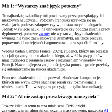
Mit 1: “Wystarczy znać język potoczny”
To najbardziej szkodliwy mit powtarzany przez początkujących i
niektórych nauczycieli. Potoczny francuski sprawdza się na
wakacjach, podczas zakupów czy w podstawowych dialogach.
Jednak w świecie nauki, na uniwersytecie czy podczas pisania pracy
dyplomowej, potoczne
zwroty
nie wystarczą. Język akademicki
wymaga nie tylko zaawansowanej gramatyki, ale także precyzji,
poprawności i umiejętności argumentowania w sposób formalny.
Według badań Campus France (2024), studenci, którzy nie przeszli
specjalistycznego kursu akademickiego, aż w 62% przypadków
mają trudności z pisaniem esejów i rozumieniem wykładów we
Francji. Nawet najlepsza znajomość języka potocznego nie przełoży
się automatycznie na sukces akademicki.
Francuski akademicki online pozwala zbudować kompetencje,
których nie wyćwiczysz słuchając seriali czy rozmawiając z
rówieśnikami. To inwestycja w precyzję, nie tylko komunikację.
Mit 2: “AI nie zastąpi prawdziwego nauczyciela”
Jeszcze kilka lat temu ta teza miała sens. Dziś, dzięki
zaawansowanym algorytmom uczenia maszynowego, narzędzia
AI