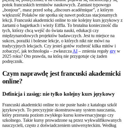
potok francuskich terminów naukowych. Zamiast typowego
„bonjour”, masz przed sobą „discours académique”, z którym
większość Polaków nie spotka się nawet podczas stacjonarnych
lekcji. Francuski akademicki online to nie kolejny kurs językowy z
żartami o bagietkach i wieży Eiffla. To brutalna konieczność dla
tych, którzy chcą wejść do świata nauki, edukacji czy
międzynarodowych projektów badawczych. Jest tu miejsce na
sukces, porażki i bolesne lekcje, o których nikt nie mówi na
tradycyjnych lekcjach. Czy jesteś gotów rozbroić kilka mitów i
zobaczyć, jak technologia – zwłaszcza
AI
– zmienia reguły
gry
w
2025 roku? Oto prawda, na którą nie przygotuje cię żaden
podręcznik.
Czym naprawdę jest francuski akademicki
online?
Definicja i zasięg: nie tylko kolejny kurs językowy
Francuski akademicki online to nie puste hasło z katalogu szkół
językowych. To precyzyjnie skonstruowany system nauczania,
który przerasta poziom zwykłego kursu konwersacyjnego czy
szkolnego. Takie kursy prowadzone są przez wykwalifikowanych
nauczycieli, często z doświadczeniem uniwersyteckim. Według