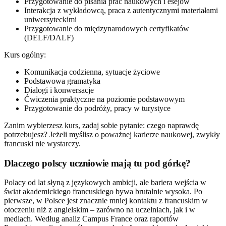
Przygotowanie do pisania prac naukowych i esejów
Interakcja z wykładowcą, praca z autentycznymi materiałami
uniwersyteckimi
Przygotowanie do międzynarodowych certyfikatów
(DELF/DALF)
Kurs ogólny:
Komunikacja codzienna, sytuacje życiowe
Podstawowa gramatyka
Dialogi i konwersacje
Ćwiczenia praktyczne na poziomie podstawowym
Przygotowanie do podróży, pracy w turystyce
Zanim wybierzesz kurs, zadaj sobie pytanie: czego naprawdę
potrzebujesz? Jeżeli myślisz o poważnej karierze naukowej, zwykły
francuski nie wystarczy.
Dlaczego polscy uczniowie mają tu pod górkę?
Polacy od lat słyną z językowych ambicji, ale bariera wejścia w
świat akademickiego francuskiego bywa brutalnie wysoka. Po
pierwsze, w Polsce jest znacznie mniej kontaktu z francuskim w
otoczeniu niż z angielskim – zarówno na uczelniach, jak i w
mediach. Według analiz Campus France oraz raportów