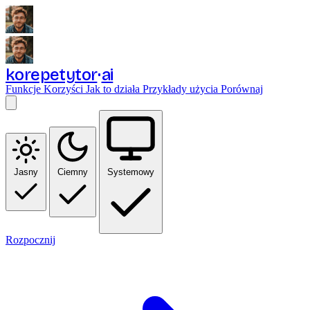
korepetytor
ai
Funkcje
Korzyści
Jak to działa
Przykłady użycia
Porównaj
Jasny
Ciemny
Systemowy
Rozpocznij