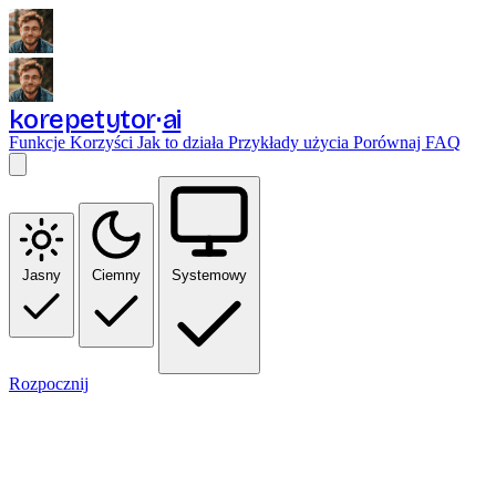
korepetytor
ai
Funkcje
Korzyści
Jak to działa
Przykłady użycia
Porównaj
FAQ
Jasny
Ciemny
Systemowy
Rozpocznij