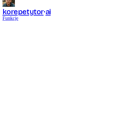
korepetytor
ai
Funkcje