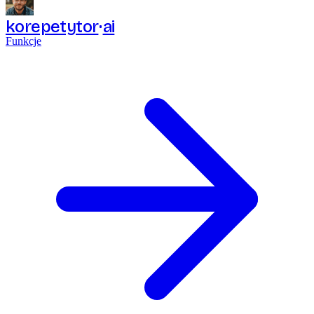
korepetytor
ai
Funkcje