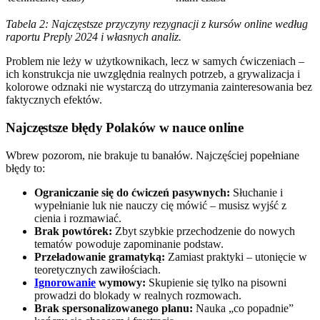
Tabela 2: Najczęstsze przyczyny rezygnacji z kursów online według
raportu Preply 2024 i własnych analiz.
Problem nie leży w użytkownikach, lecz w samych ćwiczeniach –
ich konstrukcja nie uwzględnia realnych potrzeb, a grywalizacja i
kolorowe odznaki nie wystarczą do utrzymania zainteresowania bez
faktycznych efektów.
Najczęstsze błędy Polaków w nauce online
Wbrew pozorom, nie brakuje tu banałów. Najczęściej popełniane
błędy to:
Ograniczanie się do ćwiczeń pasywnych:
Słuchanie i
wypełnianie luk nie nauczy cię mówić – musisz wyjść z
cienia i rozmawiać.
Brak powtórek:
Zbyt szybkie przechodzenie do nowych
tematów powoduje zapominanie podstaw.
Przeładowanie gramatyką:
Zamiast praktyki – utonięcie w
teoretycznych zawiłościach.
Ignorowanie
wymowy:
Skupienie się tylko na pisowni
prowadzi do blokady w realnych rozmowach.
Brak spersonalizowanego planu:
Nauka „co popadnie”