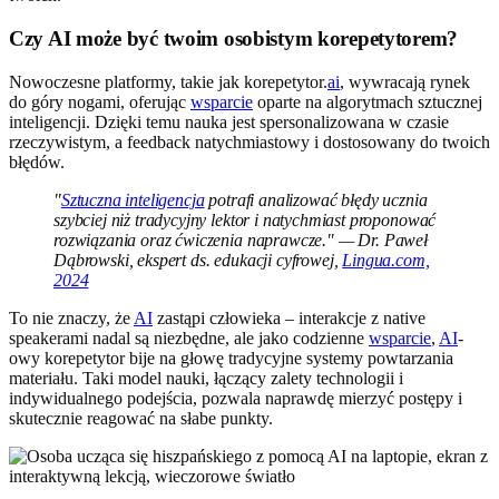
Czy AI może być twoim osobistym korepetytorem?
Nowoczesne platformy, takie jak korepetytor.
ai
, wywracają rynek
do góry nogami, oferując
wsparcie
oparte na algorytmach sztucznej
inteligencji. Dzięki temu nauka jest spersonalizowana w czasie
rzeczywistym, a feedback natychmiastowy i dostosowany do twoich
błędów.
"
Sztuczna inteligencja
potrafi analizować błędy ucznia
szybciej niż tradycyjny lektor i natychmiast proponować
rozwiązania oraz ćwiczenia naprawcze." — Dr. Paweł
Dąbrowski, ekspert ds. edukacji cyfrowej,
Lingua.com,
2024
To nie znaczy, że
AI
zastąpi człowieka – interakcje z native
speakerami nadal są niezbędne, ale jako codzienne
wsparcie
,
AI
-
owy korepetytor bije na głowę tradycyjne systemy powtarzania
materiału. Taki model nauki, łączący zalety technologii i
indywidualnego podejścia, pozwala naprawdę mierzyć postępy i
skutecznie reagować na słabe punkty.