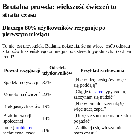
Brutalna prawda: większość ćwiczeń to
strata czasu
Dlaczego 80% użytkowników rezygnuje po
pierwszym miesiącu
To nie jest przypadek. Badania pokazują, że najwięcej osób odpada
z kursów hiszpańskiego online już po czterech tygodniach. Skąd ten
trend?
Odsetek
Powód rezygnacji
Przykład zachowania
użytkowników
„Nie widzę postępów, więc
Spadek motywacji
37%
się poddaję”
„Ciągle te
same
typy zadań,
Monotonia ćwiczeń
22%
zaczynam się nudzić”
„Nie wiem, do czego dążę,
Brak jasnych celów
19%
więc tracę zapał”
Brak interakcji
„Uczę się sam, nie mam z kim
14%
społecznej
pogadać”
Inne (
problemy
„Aplikacja się wiesza, nie
8%
techniczne, czas)
mam czasu”