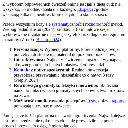
Z wyborem odpowiednich ćwiczeń online jest jak z dietą cud: nie
wszystko, co modne, działa dla każdego.
Eksperci
zgodnie
wskazują kilka elementów, które decydują o skuteczności.
Przede wszystkim liczy się
systematyczność
i
różnorodność
metod.
Według badań Busuu (2024), krótkie, 5-10 minutowe sesje
wykonywane regularnie mają większy efekt niż długie, nieregularne
maratony (Źródło:
Busuu, 2024
).
Personalizacja:
Wybieraj platformy, które analizują twoje
potrzeby i dostosowują materiał do poziomu oraz celów.
Interaktywność:
Najlepsze ćwiczenia angażują, wymagają
aktywnego udziału i natychmiastowej odpowiedzi.
Kontakt
z native speakerami:
Realna konwersacja
przyspiesza przyswajanie hiszpańskiego o nawet 3 razy
(Preply, 2024).
Równowaga gramatyki, leksyki i mówienia:
Skuteczna
nauka to miks ćwiczeń gramatycznych, słownictwa i rozmów
na żywo.
Możliwość monitorowania postępów:
Testy
, quizy i
raporty
pomagają utrzymać motywację.
Pamiętaj, że każda platforma ma swoje ograniczenia. Najważniejsze
jest, by narzędzie nie tylko „uczyło”, ale prowadziło cię przez
proces i pozwalało osiągać mierzalne cele.