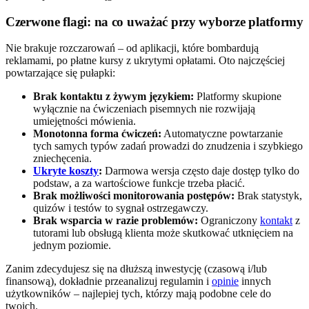
Czerwone flagi: na co uważać przy wyborze platformy
Nie brakuje rozczarowań – od aplikacji, które bombardują
reklamami, po płatne kursy z ukrytymi opłatami. Oto najczęściej
powtarzające się pułapki:
Brak kontaktu z żywym językiem:
Platformy skupione
wyłącznie na ćwiczeniach pisemnych nie rozwijają
umiejętności mówienia.
Monotonna forma ćwiczeń:
Automatyczne powtarzanie
tych samych typów zadań prowadzi do znudzenia i szybkiego
zniechęcenia.
Ukryte koszty
:
Darmowa wersja często daje dostęp tylko do
podstaw, a za wartościowe funkcje trzeba płacić.
Brak możliwości monitorowania postępów:
Brak statystyk,
quizów i testów to sygnał ostrzegawczy.
Brak wsparcia w razie problemów:
Ograniczony
kontakt
z
tutorami lub obsługą klienta może skutkować utknięciem na
jednym poziomie.
Zanim zdecydujesz się na dłuższą inwestycję (czasową i/lub
finansową), dokładnie przeanalizuj regulamin i
opinie
innych
użytkowników – najlepiej tych, którzy mają podobne cele do
twoich.