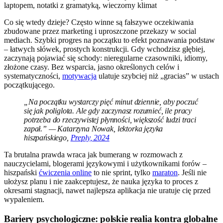
Co się wtedy dzieje? Często winne są fałszywe oczekiwania
zbudowane przez marketing i uproszczone przekazy w social
mediach. Szybki progres na początku to efekt poznawania podstaw
– łatwych słówek, prostych konstrukcji. Gdy wchodzisz głębiej,
zaczynają pojawiać się schody: nieregularne czasowniki, idiomy,
złożone czasy. Bez wsparcia, jasno określonych celów i
systematyczności,
motywacja
ulatuje szybciej niż „gracias” w ustach
początkującego.
„Na początku wystarczy pięć minut dziennie, aby poczuć
się jak poliglota. Ale gdy zaczynasz rozumieć, ile pracy
potrzeba do rzeczywistej płynności, większość ludzi traci
zapał.” — Katarzyna Nowak, lektorka języka
hiszpańskiego,
Preply, 2024
Ta brutalna prawda wraca jak bumerang w rozmowach z
nauczycielami, blogerami językowymi i użytkownikami forów –
hiszpański
ćwiczenia online
to nie sprint, tylko
maraton
. Jeśli nie
ułożysz planu i nie zaakceptujesz, że nauka języka to proces z
okresami stagnacji, nawet najlepsza aplikacja nie uratuje cię przed
wypaleniem.
Bariery psychologiczne: polskie realia kontra globalne