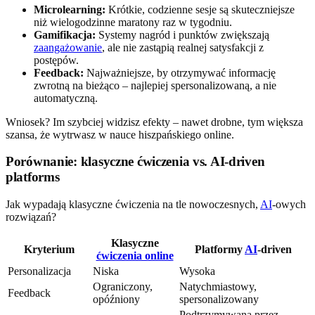
Microlearning:
Krótkie, codzienne sesje są skuteczniejsze
niż wielogodzinne maratony raz w tygodniu.
Gamifikacja:
Systemy nagród i punktów zwiększają
zaangażowanie
, ale nie zastąpią realnej satysfakcji z
postępów.
Feedback:
Najważniejsze, by otrzymywać informację
zwrotną na bieżąco – najlepiej spersonalizowaną, a nie
automatyczną.
Wniosek? Im szybciej widzisz efekty – nawet drobne, tym większa
szansa, że wytrwasz w nauce hiszpańskiego online.
Porównanie: klasyczne ćwiczenia vs. AI-driven
platforms
Jak wypadają klasyczne ćwiczenia na tle nowoczesnych,
AI
-owych
rozwiązań?
Klasyczne
Kryterium
Platformy
AI
-driven
ćwiczenia online
Personalizacja
Niska
Wysoka
Ograniczony,
Natychmiastowy,
Feedback
opóźniony
spersonalizowany
Podtrzymywana przez