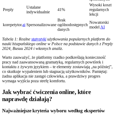
Wysoki koszt
Ustalane
Preply
41%
regularnych
indywidualnie
lekcji
Brak
Nowatorski
korepetytor.
ai
Spersonalizowane
ogólnodostępnych
model
AI
danych
Tabela 1: Realne
statystyki
użytkowania popularnych platform do
nauki hiszpańskiego online w Polsce na podstawie danych z Preply
2024, Busuu 2024 i własnych analiz.
Warto zauważyć, że platformy rzadko podkreślają konieczność
pracy nad zaawansowaną gramatyką, regularnych powtórek i
kontaktu z żywym językiem – te elementy zostawiają „na później”,
co skutkuje wypaleniem lub stagnacją użytkowników. Pamiętaj:
żadna aplikacja nie zastąpi człowieka, a prawdziwy progres
wymaga wyjścia poza strefę komfortu.
Jak wybrać ćwiczenia online, które
naprawdę działają?
Najważniejsze kryteria wyboru według ekspertów