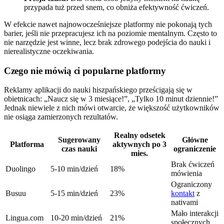
przypada tuż przed snem, co obniża efektywność ćwiczeń.
W efekcie nawet najnowocześniejsze platformy nie pokonają tych
barier, jeśli nie przepracujesz ich na poziomie mentalnym. Często to
nie narzędzie jest winne, lecz brak zdrowego podejścia do nauki i
nierealistyczne oczekiwania.
Czego nie mówią ci popularne platformy
Reklamy aplikacji do nauki hiszpańskiego prześcigają się w
obietnicach: „Naucz się w 3 miesiące!”, „Tylko 10 minut dziennie!”
Jednak niewiele z nich mówi otwarcie, że większość użytkowników
nie osiąga zamierzonych rezultatów.
Realny odsetek
Sugerowany
Główne
Platforma
aktywnych po 3
czas nauki
ograniczenie
mies.
Brak ćwiczeń
Duolingo
5-10 min/dzień
18%
mówienia
Ograniczony
Busuu
5-15 min/dzień
23%
kontakt
z
nativami
Mało interakcji
Lingua.com
10-20 min/dzień
21%
społecznych