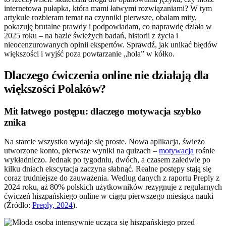
internetowa pułapka, która mami łatwymi rozwiązaniami? W tym
artykule rozbieram temat na czynniki pierwsze, obalam mity,
pokazuję brutalne prawdy i podpowiadam, co naprawdę działa w
2025 roku – na bazie świeżych badań, historii z życia i
nieocenzurowanych opinii ekspertów. Sprawdź, jak unikać błędów
większości i wyjść poza powtarzanie „hola” w kółko.
Dlaczego ćwiczenia online nie działają dla
większości Polaków?
Mit łatwego postępu: dlaczego motywacja szybko
znika
Na starcie wszystko wydaje się proste. Nowa aplikacja, świeżo
utworzone konto, pierwsze wyniki na quizach –
motywacja
rośnie
wykładniczo. Jednak po tygodniu, dwóch, a czasem zaledwie po
kilku dniach ekscytacja zaczyna słabnąć. Realne postępy stają się
coraz trudniejsze do zauważenia. Według danych z raportu Preply z
2024 roku, aż 80% polskich użytkowników rezygnuje z regularnych
ćwiczeń hiszpańskiego online w ciągu pierwszego miesiąca nauki
(Źródło:
Preply, 2024
).