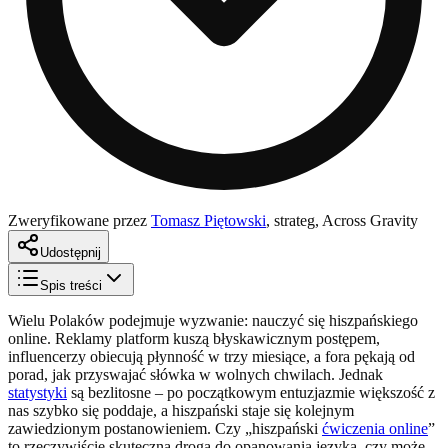
Zweryfikowane przez
Tomasz Piętowski
,
strateg, Across Gravity
Udostępnij
Spis treści
Wielu Polaków podejmuje wyzwanie: nauczyć się hiszpańskiego
online. Reklamy platform kuszą błyskawicznym postępem,
influencerzy obiecują płynność w trzy miesiące, a fora pękają od
porad, jak przyswajać słówka w wolnych chwilach. Jednak
statystyki
są bezlitosne – po początkowym entuzjazmie większość z
nas szybko się poddaje, a hiszpański staje się kolejnym
zawiedzionym postanowieniem. Czy „hiszpański
ćwiczenia online
”
to rzeczywiście skuteczna droga do opanowania języka, czy może