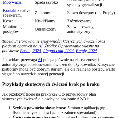
Motywacja
Spada szybko
systemy grywalizacji
Kontakt
z native
Znikomy
Łatwo dostępny (np. Preply)
speakerami
Koszt
Niski/Płatny
Zróżnicowany
Monitoring
Zaawansowany,
Ograniczony
postępów
automatyczny
Tabela 3: Porównanie efektywności klasycznych ćwiczeń oraz
platform opartych na
AI
. Źródło: Opracowanie własne na
podstawie
Busuu, 2024
,
Lingua.com, 2024
,
Preply, 2024
.
Jak widać, przewaga
AI
polega głównie na elastyczności i
automatycznym dostosowaniu ćwiczeń do użytkownika. Klasyczne
platformy mogą być dobrym startem, ale dla realnego postępu warto
sięgnąć po narzędzia nowej generacji.
Przykłady skutecznych ćwiczeń krok po kroku
Jak przełożyć teorie na praktykę? Oto przykładowy plan
skutecznych ćwiczeń dla osoby na poziomie A2-B1:
Szybka powtórka słownictwa:
5 minut z aplikacją (np.
fiszki tematyczne powiązane z zainteresowaniami).
Ćwiczenie gramatyczne:
5 minut na Lingua.com, skupienie