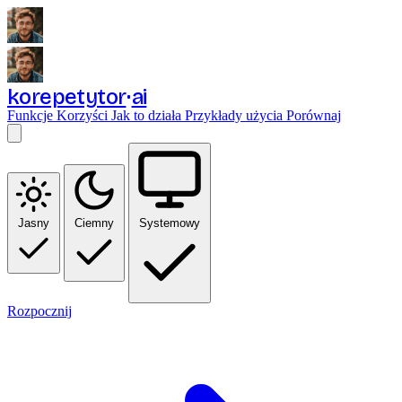
korepetytor
ai
Funkcje
Korzyści
Jak to działa
Przykłady użycia
Porównaj
Jasny
Ciemny
Systemowy
Rozpocznij