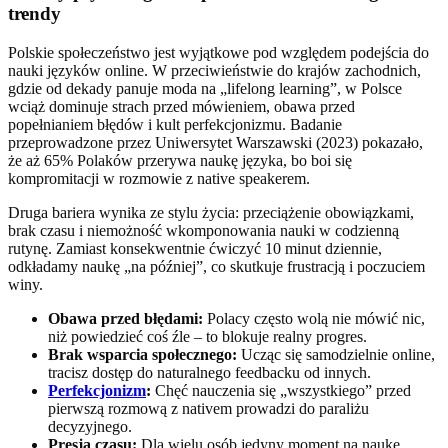
trendy
Polskie społeczeństwo jest wyjątkowe pod względem podejścia do
nauki języków online. W przeciwieństwie do krajów zachodnich,
gdzie od dekady panuje moda na „lifelong learning”, w Polsce
wciąż dominuje strach przed mówieniem, obawa przed
popełnianiem błędów i kult perfekcjonizmu. Badanie
przeprowadzone przez Uniwersytet Warszawski (2023) pokazało,
że aż 65% Polaków przerywa naukę języka, bo boi się
kompromitacji w rozmowie z native speakerem.
Druga bariera wynika ze stylu życia: przeciążenie obowiązkami,
brak czasu i niemożność wkomponowania nauki w codzienną
rutynę. Zamiast konsekwentnie ćwiczyć 10 minut dziennie,
odkładamy naukę „na później”, co skutkuje frustracją i poczuciem
winy.
Obawa przed błędami:
Polacy często wolą nie mówić nic,
niż powiedzieć coś źle – to blokuje realny progres.
Brak wsparcia społecznego:
Ucząc się samodzielnie online,
tracisz dostęp do naturalnego feedbacku od innych.
Perfekcjonizm
:
Chęć nauczenia się „wszystkiego” przed
pierwszą rozmową z nativem prowadzi do paraliżu
decyzyjnego.
Presja czasu:
Dla wielu osób jedyny moment na naukę