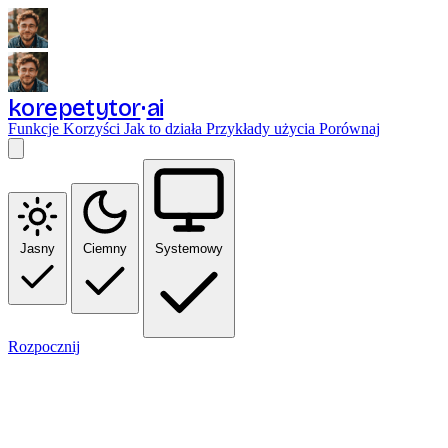
korepetytor
ai
Funkcje
Korzyści
Jak to działa
Przykłady użycia
Porównaj
Jasny
Ciemny
Systemowy
Rozpocznij