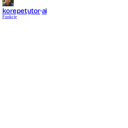
korepetytor
ai
Funkcje