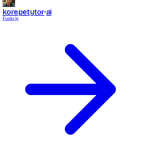
korepetytor
ai
Funkcje