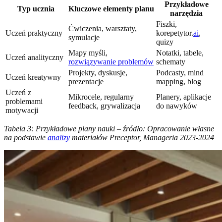
Przykładowe
Typ ucznia
Kluczowe elementy planu
narzędzia
Fiszki,
Ćwiczenia, warsztaty,
Uczeń praktyczny
korepetytor.
ai
,
symulacje
quizy
Mapy myśli,
Notatki, tabele,
Uczeń analityczny
rozwiązywanie problemów
schematy
Projekty, dyskusje,
Podcasty, mind
Uczeń kreatywny
prezentacje
mapping, blog
Uczeń z
Mikrocele, regularny
Planery, aplikacje
problemami
feedback, grywalizacja
do nawyków
motywacji
Tabela 3: Przykładowe plany nauki – źródło: Opracowanie własne
na podstawie
analizy
materiałów Preceptor, Manageria 2023-2024