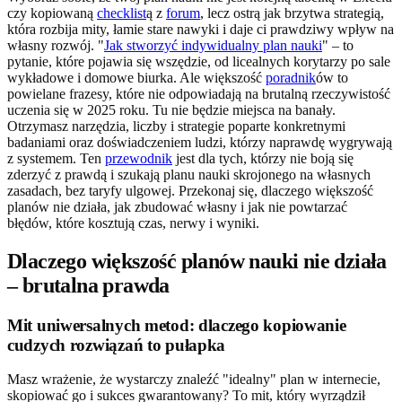
czy kopiowaną
checklist
ą z
forum
, lecz ostrą jak brzytwa strategią,
która rozbija mity, łamie stare nawyki i daje ci prawdziwy wpływ na
własny rozwój. "
Jak stworzyć indywidualny plan nauki
" – to
pytanie, które pojawia się wszędzie, od licealnych korytarzy po sale
wykładowe i domowe biurka. Ale większość
poradnik
ów to
powielane frazesy, które nie odpowiadają na brutalną rzeczywistość
uczenia się w 2025 roku. Tu nie będzie miejsca na banały.
Otrzymasz narzędzia, liczby i strategie poparte konkretnymi
badaniami oraz doświadczeniem ludzi, którzy naprawdę wygrywają
z systemem. Ten
przewodnik
jest dla tych, którzy nie boją się
zderzyć z prawdą i szukają planu nauki skrojonego na własnych
zasadach, bez taryfy ulgowej. Przekonaj się, dlaczego większość
planów nie działa, jak zbudować własny i jak nie powtarzać
błędów, które kosztują czas, nerwy i wyniki.
Dlaczego większość planów nauki nie działa
– brutalna prawda
Mit uniwersalnych metod: dlaczego kopiowanie
cudzych rozwiązań to pułapka
Masz wrażenie, że wystarczy znaleźć "idealny" plan w internecie,
skopiować go i sukces gwarantowany? To mit, który wyrządził