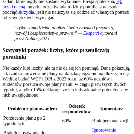
zadań, które nigdy nie zostaną wykonane. Presja społeczna,
lęk
przed oceną
innych i oczekiwania rodziny potrafią skutecznie
podciąć
skrzydła
, jeśli nie nauczysz się oddzielać własnych potrzeb
od zewnętrznych wymagań.
"Tylko samodzielna analiza i twórczy wkład przynoszą
rozwój i bezpieczeństwo prawne." —
Eksperci
cytowani
przez Nature, 2023
Statystyki porażek: liczby, które przemilczają
poradniki
Nie każdy lubi liczby, ale tu nie da się ich pominąć. Dane pokazują,
jak rzadko uniwersalne plany nauki zdają egzamin na dłuższą metę.
Według badań WEF i OPI z 2023 roku, aż 60% uczniów i
studentów porzuca swoje plany nauki w ciągu pierwszych dwóch
tygodni, a tylko 15% deklaruje, że ich indywidualne potrzeby są w
nich uwzględnione.
Odsetek
Problem z planowaniem
Komentarz
respondentów
Porzucenie planu po 2
60%
Brak personalizacji
tygodniach
Ignorowanie
Brak dostosowania do