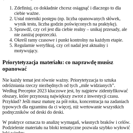
Zdefiniuj, co dokładnie chcesz osiągnąć i dlaczego to dla
ciebie ważne.
Ustal mierniki postępu (np. liczba opanowanych słówek,
wynik testu, liczba godzin poświęconych na praktykę).
Sprawdź, czy cel jest dla ciebie realny – unikaj przesady, ale
nie zaniżaj poprzeczki.
Określ ramy czasowe i punkt kontrolny na każdym etapie.
Regularnie weryfikuj, czy cel nadal jest aktualny i
motywujący.
Priorytetyzacja materiału: co naprawdę musisz
opanować
Nie każdy temat jest równie ważny. Priorytetyzacja to sztuka
odróżniania rzeczy niezbędnych od tych „mile widzianych”.
Według Preceptor 2023 kluczowe jest, by najpierw zidentyfikować
obszary, które przynoszą największy zwrot z inwestycji czasu.
Przykład? Jeśli masz maturę za pół roku, koncentracja na zadaniach
typowych dla egzaminu da ci więcej, niż wertowanie wszystkich
podręczników od deski do deski.
W praktyce oznacza to analizę wymagań, własnych braków i celów.
Podzielenie materiału na bloki tematyczne pozwala szybko wyłowić
luki wiedzy.