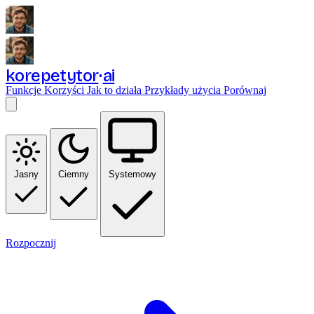
korepetytor
ai
Funkcje
Korzyści
Jak to działa
Przykłady użycia
Porównaj
Jasny
Ciemny
Systemowy
Rozpocznij