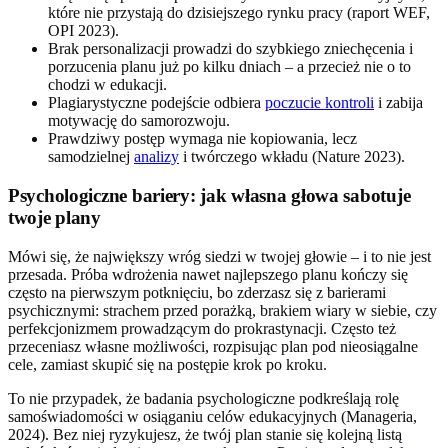
które nie przystają do dzisiejszego rynku pracy (raport WEF,
OPI 2023).
Brak personalizacji prowadzi do szybkiego zniechęcenia i
porzucenia planu już po kilku dniach – a przecież nie o to
chodzi w edukacji.
Plagiarystyczne podejście odbiera
poczucie kontroli
i zabija
motywację do samorozwoju.
Prawdziwy postęp wymaga nie kopiowania, lecz
samodzielnej
analizy
i twórczego wkładu (Nature 2023).
Psychologiczne bariery: jak własna głowa sabotuje
twoje plany
Mówi się, że największy wróg siedzi w twojej głowie – i to nie jest
przesada. Próba wdrożenia nawet najlepszego planu kończy się
często na pierwszym potknięciu, bo zderzasz się z barierami
psychicznymi: strachem przed porażką, brakiem wiary w siebie, czy
perfekcjonizmem prowadzącym do prokrastynacji. Często też
przeceniasz własne możliwości, rozpisując plan pod nieosiągalne
cele, zamiast skupić się na postępie krok po kroku.
To nie przypadek, że badania psychologiczne podkreślają rolę
samoświadomości w osiąganiu celów edukacyjnych (Manageria,
2024). Bez niej ryzykujesz, że twój plan stanie się kolejną listą