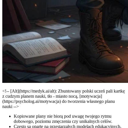
<!-- [Alt](https://medyk.ai/alt): Zbuntowany polski uczeń pali kartkę
z cudzym planem nauki, tło - miasto nocą, [motywacja]
(https://psycholog.ai/motywacja) do tworzenia własnego planu
nauki -->
Kopiowane plany nie biorą pod uwagę twojego rytmu
dobowego, poziomu zmęczenia czy unikalnych celów.
Często są oparte na przestarzałych modelach edukacyjnych,