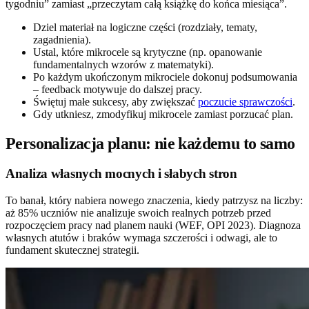
tygodniu” zamiast „przeczytam całą książkę do końca miesiąca”.
Dziel materiał na logiczne części (rozdziały, tematy,
zagadnienia).
Ustal, które mikrocele są krytyczne (np. opanowanie
fundamentalnych wzorów z matematyki).
Po każdym ukończonym mikrociele dokonuj podsumowania
– feedback motywuje do dalszej pracy.
Świętuj małe sukcesy, aby zwiększać
poczucie sprawczości
.
Gdy utkniesz, zmodyfikuj mikrocele zamiast porzucać plan.
Personalizacja planu: nie każdemu to samo
Analiza własnych mocnych i słabych stron
To banał, który nabiera nowego znaczenia, kiedy patrzysz na liczby:
aż 85% uczniów nie analizuje swoich realnych potrzeb przed
rozpoczęciem pracy nad planem nauki (WEF, OPI 2023). Diagnoza
własnych atutów i braków wymaga szczerości i odwagi, ale to
fundament skutecznej strategii.