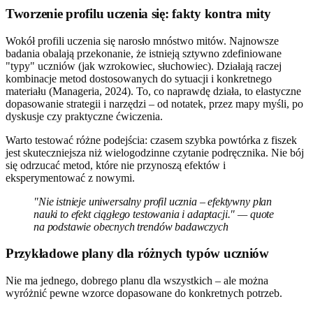
Tworzenie profilu uczenia się: fakty kontra mity
Wokół profili uczenia się narosło mnóstwo mitów. Najnowsze
badania obalają przekonanie, że istnieją sztywno zdefiniowane
"typy" uczniów (jak wzrokowiec, słuchowiec). Działają raczej
kombinacje metod dostosowanych do sytuacji i konkretnego
materiału (Manageria, 2024). To, co naprawdę działa, to elastyczne
dopasowanie strategii i narzędzi – od notatek, przez mapy myśli, po
dyskusje czy praktyczne ćwiczenia.
Warto testować różne podejścia: czasem szybka powtórka z fiszek
jest skuteczniejsza niż wielogodzinne czytanie podręcznika. Nie bój
się odrzucać metod, które nie przynoszą efektów i
eksperymentować z nowymi.
"Nie istnieje uniwersalny profil ucznia – efektywny plan
nauki to efekt ciągłego testowania i adaptacji." — quote
na podstawie obecnych trendów badawczych
Przykładowe plany dla różnych typów uczniów
Nie ma jednego, dobrego planu dla wszystkich – ale można
wyróżnić pewne wzorce dopasowane do konkretnych potrzeb.