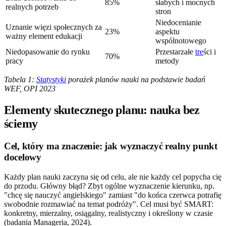
85%
słabych i mocnych
realnych potrzeb
stron
Niedocenianie
Uznanie więzi społecznych za
23%
aspektu
ważny element edukacji
wspólnotowego
Niedopasowanie do rynku
Przestarzałe
tre
ści i
70%
pracy
metody
Tabela 1:
Statystyki
porażek planów nauki na podstawie badań
WEF, OPI 2023
Elementy skutecznego planu: nauka bez
ściemy
Cel, który ma znaczenie: jak wyznaczyć realny punkt
docelowy
Każdy plan nauki zaczyna się od celu, ale nie każdy cel popycha cię
do przodu. Główny błąd? Zbyt ogólne wyznaczenie kierunku, np.
"chcę się nauczyć angielskiego" zamiast "do końca czerwca potrafię
swobodnie rozmawiać na temat podróży". Cel musi być SMART:
konkretny, mierzalny, osiągalny, realistyczny i określony w czasie
(badania Manageria, 2024).