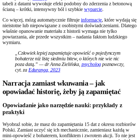
tabeli z datami wywołuje efekt podobny do zderzenia z betonową
ścianą – krótki, intensywny ból i szybkie
wyparcie
.
Co więcej, mózg automatycznie filtruje
informacje
, które wydają się
nieistotne lub niepowiązane z osobistymi doświadczeniami. Dlatego
właśnie opanowanie materiału z historii wymaga nie tylko
powtarzania, ale przede wszystkim – nadania faktom ludzkiego
wymiaru.
„Człowiek lepiej zapamiętuje opowieść o pojedynczym
bohaterze niż listę siedmiu bitew, o których nie wie nic
poza datą.” — dr Anna Zielińska,
psycholog
poznawczy,
cyt. za
Eduranga, 2023
Narracja zamiast wkuwania – jak
opowiadać historię, żeby ją zapamiętać
Opowiadanie jako narzędzie nauki: przykłady z
praktyki
Wyobraź sobie, że masz do zapamiętania 15 dat z okresu rozbiorów
Polski. Zamiast uczyć się ich mechanicznie, zamieniasz każdą w
mini-opowieść z bohaterem, konfliktem i zwrotem akcji. To nie jest