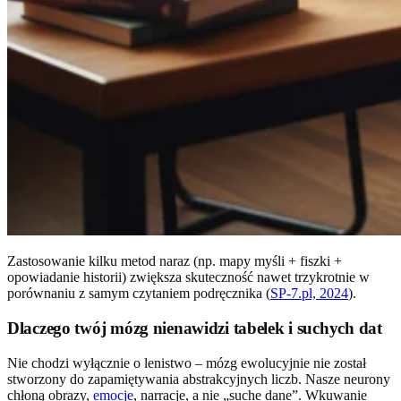
Zastosowanie kilku metod naraz (np. mapy myśli + fiszki +
opowiadanie historii) zwiększa skuteczność nawet trzykrotnie w
porównaniu z samym czytaniem podręcznika (
SP-7.pl, 2024
).
Dlaczego twój mózg nienawidzi tabelek i suchych dat
Nie chodzi wyłącznie o lenistwo – mózg ewolucyjnie nie został
stworzony do zapamiętywania abstrakcyjnych liczb. Nasze neurony
chłoną obrazy,
emocje
, narracje, a nie „suche dane”. Wkuwanie