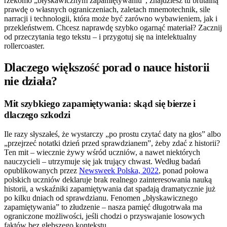
rzekomo „błyskawicznym zapamiętywaniu”, znajdziesz tu brutalną
prawdę o własnych ograniczeniach, zaletach mnemotechnik, sile
narracji i technologii, która może być zarówno wybawieniem, jak i
przekleństwem. Chcesz naprawdę szybko ogarnąć materiał? Zacznij
od przeczytania tego tekstu – i przygotuj się na intelektualny
rollercoaster.
Dlaczego większość porad o nauce historii
nie działa?
Mit szybkiego zapamiętywania: skąd się bierze i
dlaczego szkodzi
Ile razy słyszałeś, że wystarczy „po prostu czytać daty na głos” albo
„przejrzeć notatki dzień przed sprawdzianem”, żeby zdać z historii?
Ten mit – wiecznie żywy wśród uczniów, a nawet niektórych
nauczycieli – utrzymuje się jak trujący chwast. Według badań
opublikowanych przez
Newsweek Polska, 2022
, ponad połowa
polskich uczniów deklaruje brak realnego zainteresowania nauką
historii, a wskaźniki zapamiętywania dat spadają dramatycznie już
po kilku dniach od sprawdzianu. Fenomen „błyskawicznego
zapamiętywania” to złudzenie – nasza pamięć długotrwała ma
ograniczone możliwości, jeśli chodzi o przyswajanie losowych
faktów bez głębszego kontekstu.