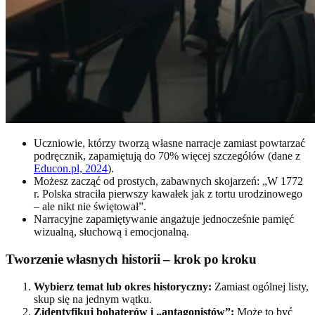
Uczniowie, którzy tworzą własne narracje zamiast powtarzać
podręcznik, zapamiętują do 70% więcej szczegółów (dane z
Educon.pl, 2024
).
Możesz zacząć od prostych, zabawnych skojarzeń: „W 1772
r. Polska straciła pierwszy kawałek jak z tortu urodzinowego
– ale nikt nie świętował”.
Narracyjne zapamiętywanie angażuje jednocześnie pamięć
wizualną, słuchową i emocjonalną.
Tworzenie własnych historii – krok po kroku
Wybierz temat lub okres historyczny:
Zamiast ogólnej listy,
skup się na jednym wątku.
Zidentyfikuj bohaterów i „antagonistów”:
Może to być