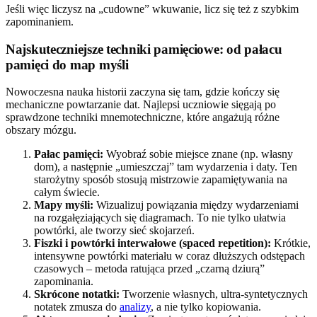
Jeśli więc liczysz na „cudowne” wkuwanie, licz się też z szybkim
zapominaniem.
Najskuteczniejsze techniki pamięciowe: od pałacu
pamięci do map myśli
Nowoczesna nauka historii zaczyna się tam, gdzie kończy się
mechaniczne powtarzanie dat. Najlepsi uczniowie sięgają po
sprawdzone techniki mnemotechniczne, które angażują różne
obszary mózgu.
Pałac pamięci:
Wyobraź sobie miejsce znane (np. własny
dom), a następnie „umieszczaj” tam wydarzenia i daty. Ten
starożytny sposób stosują mistrzowie zapamiętywania na
całym świecie.
Mapy myśli:
Wizualizuj powiązania między wydarzeniami
na rozgałęziających się diagramach. To nie tylko ułatwia
powtórki, ale tworzy sieć skojarzeń.
Fiszki i powtórki interwałowe (spaced repetition):
Krótkie,
intensywne powtórki materiału w coraz dłuższych odstępach
czasowych – metoda ratująca przed „czarną dziurą”
zapominania.
Skrócone notatki:
Tworzenie własnych, ultra-syntetycznych
notatek zmusza do
analizy
, a nie tylko kopiowania.