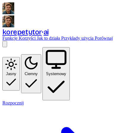
korepetytor
ai
Funkcje
Korzyści
Jak to działa
Przykłady użycia
Porównaj
Jasny
Ciemny
Systemowy
Rozpocznij