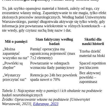
To, jak szybko opanujesz materiał z historii, zależy od tego, czy
zrozumiesz własny mózg. Zapamiętywanie to nie magia, tylko efekt
złożonych procesów neurologicznych. Według badań Uniwersytetu
Warszawskiego, pamięć długotrwała aktywuje się tylko wtedy, gdy
informacja jest powtarzana wielokrotnie w różnych kontekstach – a
nie wtedy, gdy czytasz suchą listę nazw i dat.
Stan faktyczny według
Skutki dla
Mit o pamięci
badań
nauki historii
„Można
Pamięć operacyjna ma
Trzeba dzielić
zapamiętać
ograniczoną pojemność (max
materiał na bloki
wszystko na raz”
7±2 elementy)
„Powtórki są
Powtarzanie w odstępach
Spaced repetition
zbędne”
wzmacnia ślady pamięciowe
jest kluczem
Bez aktywnej
„Wystarczy
Retencja po 24h bez powtórek
powtórki –
przeczytać raz”
spada nawet o 70%
zapominasz
Tabela 1: Najczęstsze mity o pamięci i ich obalanie na podstawie
badań neurobiologicznych
Źródło: Opracowanie własne na podstawie [Uniwersytet
Warszawski, 2023],
Eduranga, 2023