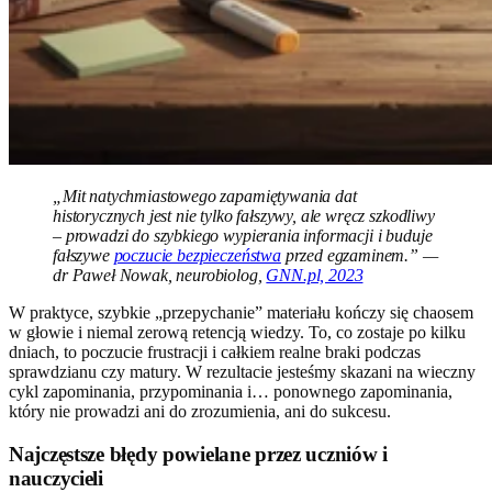
„Mit natychmiastowego zapamiętywania dat
historycznych jest nie tylko fałszywy, ale wręcz szkodliwy
– prowadzi do szybkiego wypierania informacji i buduje
fałszywe
poczucie bezpieczeństwa
przed egzaminem.” —
dr Paweł Nowak, neurobiolog,
GNN.pl, 2023
W praktyce, szybkie „przepychanie” materiału kończy się chaosem
w głowie i niemal zerową retencją wiedzy. To, co zostaje po kilku
dniach, to poczucie frustracji i całkiem realne braki podczas
sprawdzianu czy matury. W rezultacie jesteśmy skazani na wieczny
cykl zapominania, przypominania i… ponownego zapominania,
który nie prowadzi ani do zrozumienia, ani do sukcesu.
Najczęstsze błędy powielane przez uczniów i
nauczycieli