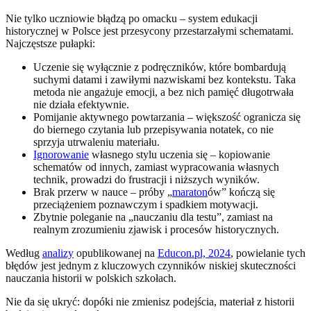
Nie tylko uczniowie błądzą po omacku – system edukacji
historycznej w Polsce jest przesycony przestarzałymi schematami.
Najczęstsze pułapki:
Uczenie się wyłącznie z podręczników, które bombardują
suchymi datami i zawiłymi nazwiskami bez kontekstu. Taka
metoda nie angażuje emocji, a bez nich pamięć długotrwała
nie działa efektywnie.
Pomijanie aktywnego powtarzania – większość ogranicza się
do biernego czytania lub przepisywania notatek, co nie
sprzyja utrwaleniu materiału.
Ignorowanie
własnego stylu uczenia się – kopiowanie
schematów od innych, zamiast wypracowania własnych
technik, prowadzi do frustracji i niższych wyników.
Brak przerw w nauce – próby „
maraton
ów” kończą się
przeciążeniem poznawczym i spadkiem motywacji.
Zbytnie poleganie na „nauczaniu dla testu”, zamiast na
realnym zrozumieniu zjawisk i procesów historycznych.
Według
analizy
opublikowanej na
Educon.pl, 2024
, powielanie tych
błędów jest jednym z kluczowych czynników niskiej skuteczności
nauczania historii w polskich szkołach.
Nie da się ukryć: dopóki nie zmienisz podejścia, materiał z historii