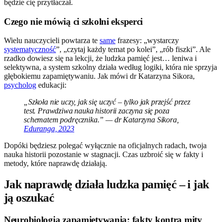
będzie cię przytłaczał.
Czego nie mówią ci szkolni eksperci
Wielu nauczycieli powtarza te
same
frazesy: „wystarczy
systematyczność
”, „czytaj każdy temat po kolei”, „rób fiszki”. Ale
rzadko dowiesz się na lekcji, że ludzka pamięć jest… leniwa i
selektywna, a system szkolny działa według logiki, która nie sprzyja
głębokiemu zapamiętywaniu. Jak mówi dr Katarzyna Sikora,
psycholog
edukacji:
„Szkoła nie uczy, jak się uczyć – tylko jak przejść przez
test. Prawdziwa nauka historii zaczyna się poza
schematem podręcznika.” — dr Katarzyna Sikora,
Eduranga, 2023
Dopóki będziesz polegać wyłącznie na oficjalnych radach, twoja
nauka historii pozostanie w stagnacji. Czas uzbroić się w fakty i
metody, które naprawdę działają.
Jak naprawdę działa ludzka pamięć – i jak
ją oszukać
Neurobiologia zapamiętywania: fakty kontra mity