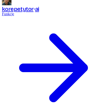
korepetytor
ai
Funkcje