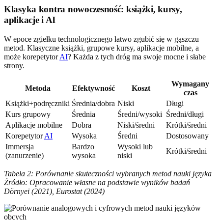
Klasyka kontra nowoczesność: książki, kursy,
aplikacje i AI
W epoce zgiełku technologicznego łatwo zgubić się w gąszczu
metod. Klasyczne książki, grupowe kursy, aplikacje mobilne, a
może korepetytor
AI
? Każda z tych dróg ma swoje mocne i słabe
strony.
Wymagany
Metoda
Efektywność
Koszt
czas
Książki+podręczniki
Średnia/dobra
Niski
Długi
Kurs grupowy
Średnia
Średni/wysoki
Średni/długi
Aplikacje mobilne
Dobra
Niski/średni
Krótki/średni
Korepetytor
AI
Wysoka
Średni
Dostosowany
Immersja
Bardzo
Wysoki lub
Krótki/średni
(zanurzenie)
wysoka
niski
Tabela 2: Porównanie skuteczności wybranych metod nauki języka
Źródło: Opracowanie własne na podstawie wyników badań
Dörnyei (2021), Eurostat (2024)