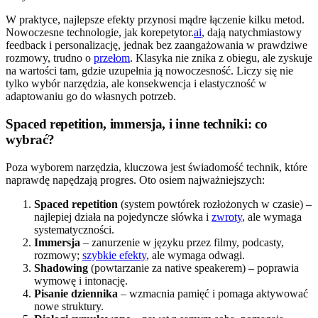
W praktyce, najlepsze efekty przynosi mądre łączenie kilku metod.
Nowoczesne technologie, jak korepetytor.
ai
, dają natychmiastowy
feedback i personalizację, jednak bez zaangażowania w prawdziwe
rozmowy, trudno o
przełom
. Klasyka nie znika z obiegu, ale zyskuje
na wartości tam, gdzie uzupełnia ją nowoczesność. Liczy się nie
tylko wybór narzędzia, ale konsekwencja i elastyczność w
adaptowaniu go do własnych potrzeb.
Spaced repetition, immersja, i inne techniki: co
wybrać?
Poza wyborem narzędzia, kluczowa jest świadomość technik, które
naprawdę napędzają progres. Oto osiem najważniejszych:
Spaced repetition
(system powtórek rozłożonych w czasie) –
najlepiej działa na pojedyncze słówka i
zwroty
, ale wymaga
systematyczności.
Immersja
– zanurzenie w języku przez filmy, podcasty,
rozmowy;
szybkie efekty
, ale wymaga odwagi.
Shadowing
(powtarzanie za native speakerem) – poprawia
wymowę i intonację.
Pisanie dziennika
– wzmacnia pamięć i pomaga aktywować
nowe struktury.