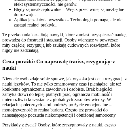
efekt systematyczności, nie genów.
Błędy są nieakceptowalne – Wręcz przeciwnie, są niezbędne
do rozwoju.
Aplikacje załatwią wszystko – Technologia pomaga, ale nie
zastąpi realnej praktyki.
Te przekonania kształtują nawyki, które zamiast przyspieszać naukę,
prowadzą do frustracji i stagnacji. Osoby wierzące w powyższe
mity częściej rezygnują lub szukają cudownych rozwiązań, które
nigdy nie zadziałają.
Cena porażki: Co naprawdę tracisz, rezygnując z
nauki
Niewiele osób zdaje sobie sprawę, jak wysoka jest cena rezygnacji z
nauki języków. To nie tylko zmarnowany czas i pieniądze, ale też
konkretne ograniczenia zawodowe i osobiste. Brak biegłości
zamyka drzwi do lepiej płatnych prac, ogranicza mobilność i
uniemożliwia korzystanie z globalnych zasobów wiedzy. W
relacjach społecznych – od podróży po życie emocjonalne –
monojęzyczność to realna bariera. Często też prowadzi do
narastającego poczucia niekompetencji i obniżonej samooceny.
Przykłady z życia? Osoby, które zrezygnowały z nauki, często