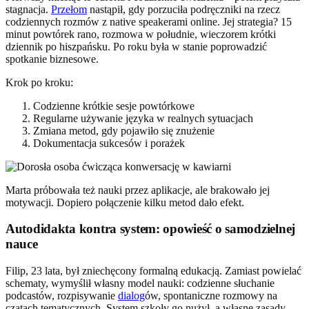
stagnacja.
Przełom
nastąpił, gdy porzuciła podręczniki na rzecz
codziennych rozmów z native speakerami online. Jej strategia? 15
minut powtórek rano, rozmowa w południe, wieczorem krótki
dziennik po hiszpańsku. Po roku była w stanie poprowadzić
spotkanie biznesowe.
Krok po kroku:
Codzienne krótkie sesje powtórkowe
Regularne używanie języka w realnych sytuacjach
Zmiana metod, gdy pojawiło się znużenie
Dokumentacja sukcesów i porażek
Marta próbowała też nauki przez aplikacje, ale brakowało jej
motywacji. Dopiero połączenie kilku metod dało efekt.
Autodidakta kontra system: opowieść o samodzielnej
nauce
Filip, 23 lata, był zniechęcony formalną edukacją. Zamiast powielać
schematy, wymyślił własny model nauki: codzienne słuchanie
podcastów, rozpisywanie
dialog
ów, spontaniczne rozmowy na
czatach tematycznych. System szkoły go nużył, a własne zasady