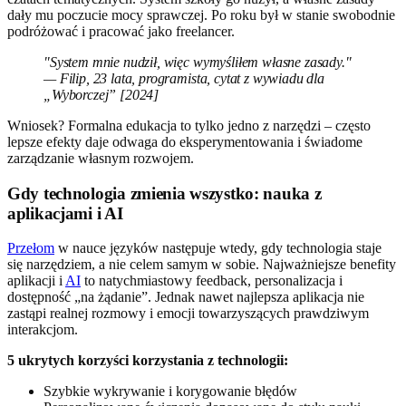
dały mu poczucie mocy sprawczej. Po roku był w stanie swobodnie
podróżować i pracować jako freelancer.
"System mnie nudził, więc wymyśliłem własne zasady."
— Filip, 23 lata, programista, cytat z wywiadu dla
„Wyborczej” [2024]
Wniosek? Formalna edukacja to tylko jedno z narzędzi – często
lepsze efekty daje odwaga do eksperymentowania i świadome
zarządzanie własnym rozwojem.
Gdy technologia zmienia wszystko: nauka z
aplikacjami i AI
Przełom
w nauce języków następuje wtedy, gdy technologia staje
się narzędziem, a nie celem samym w sobie. Najważniejsze benefity
aplikacji i
AI
to natychmiastowy feedback, personalizacja i
dostępność „na żądanie”. Jednak nawet najlepsza aplikacja nie
zastąpi realnej rozmowy i emocji towarzyszących prawdziwym
interakcjom.
5 ukrytych korzyści korzystania z technologii:
Szybkie wykrywanie i korygowanie błędów