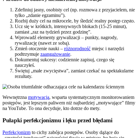
Zdefiniuj jasny, osobisty cel (np. rozmowa z przyjacielem, nie
tylko „zdanie egzaminu”).
Rozbij duży cel na mikrocele, by śledzić realny postęp często.
Ucz się w krótkich, intensywnych blokach (15-25 minut),
zamiast „raz na tydzień przez godzinę”.
Wprowadź elementy grywalizacji – punkty, nagrody,
rywalizację (nawet ze sobą).
Zmień otoczenie nauki –
różnorodność
miejsc i narzędzi
podtrzymuje
zaangażowanie
.
Dokumentuj sukcesy: codziennie zapisuj, czego się
nauczyłeś.
Świętuj „małe zwycięstwa”, zamiast czekać na spektakularne
rezultaty.
Wewnętrzna
motywacja
, wsparta systematycznym monitorowaniem
postępów, jest lepszym paliwem niż najbardziej „motywujące” filmy
na YouTube. To ona decyduje, kto dotrze do mety.
Pułapki perfekcjonizmu i lęku przed błędami
Perfekcjonizm
to cichy zabójca postępów. Osoby dążące do
„czystości językowej” najczęściej tkwią w miejscu, bo boją się