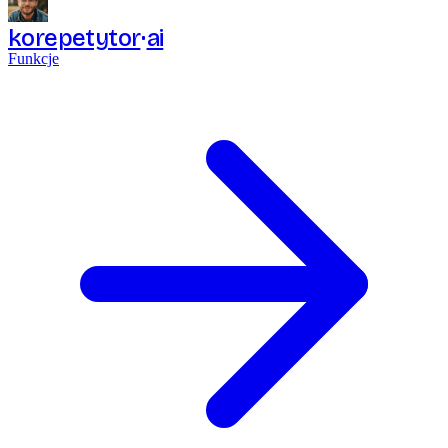
korepetytor
ai
Funkcje