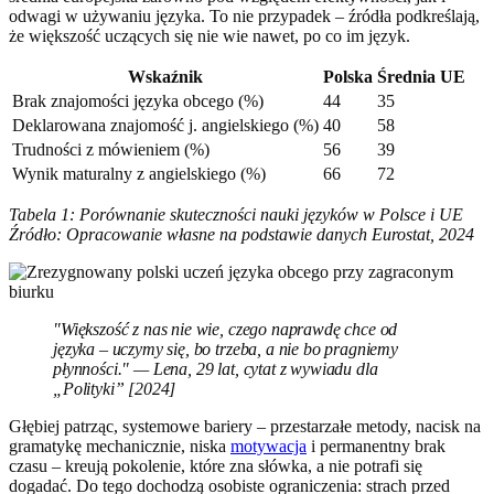
odwagi w używaniu języka. To nie przypadek – źródła podkreślają,
że większość uczących się nie wie nawet, po co im język.
Wskaźnik
Polska
Średnia UE
Brak znajomości języka obcego (%)
44
35
Deklarowana znajomość j. angielskiego (%)
40
58
Trudności z mówieniem (%)
56
39
Wynik maturalny z angielskiego (%)
66
72
Tabela 1: Porównanie skuteczności nauki języków w Polsce i UE
Źródło: Opracowanie własne na podstawie danych Eurostat, 2024
"Większość z nas nie wie, czego naprawdę chce od
języka – uczymy się, bo trzeba, a nie bo pragniemy
płynności." — Lena, 29 lat, cytat z wywiadu dla
„Polityki” [2024]
Głębiej patrząc, systemowe bariery – przestarzałe metody, nacisk na
gramatykę mechanicznie, niska
motywacja
i permanentny brak
czasu – kreują pokolenie, które zna słówka, a nie potrafi się
dogadać. Do tego dochodzą osobiste ograniczenia: strach przed