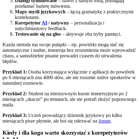
Dialogi symulowane
– nawet z samym sobą, pomagają
przełamać barierę mówienia.
Mapy myśli językowych
– łączą gramatykę z praktycznymi
kontekstami.
Korepetytor
AI
/ natywny
– personalizacja i
natychmiastowy feedback.
Testowanie się na głos
– aktywuje oba tryby pamięci.
Każda metoda ma swoje pułapki – np. powtórki mogą stać się
automatyczne i nudne, immersja bez zrozumienia może wprowadzić
chaos, a samodzielne pisanie prowadzi czasem do utrwalenia
błędów.
Przykład 1:
Osoba korzystająca wyłącznie z aplikacji do powtórek
po 6 miesiącach zna 4000 słów, ale nie rozumie native speakerów w
naturalnej rozmowie.
Przykład 2:
Student na intensywnym kursie immersyjnym po 2
miesiącach „skacze” po tematach, ale nie potrafi złożyć poprawnego
maila.
Przykład 3:
Uczeń prowadzący dziennik językowy po kilku
miesiącach pisze płynnie, ale boi się odezwać na
forum
.
Kiedy i dla kogo warto skorzystać z korepetytorów