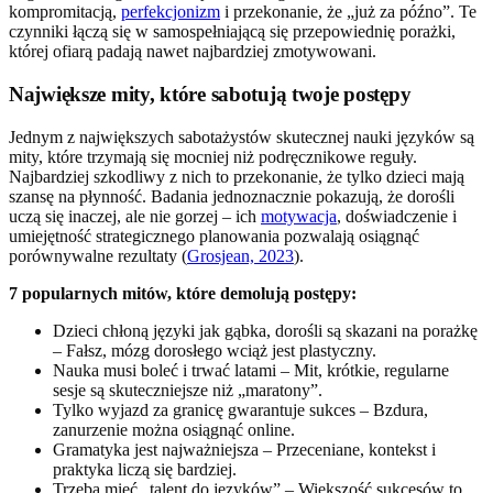
kompromitacją,
perfekcjonizm
i przekonanie, że „już za późno”. Te
czynniki łączą się w samospełniającą się przepowiednię porażki,
której ofiarą padają nawet najbardziej zmotywowani.
Największe mity, które sabotują twoje postępy
Jednym z największych sabotażystów skutecznej nauki języków są
mity, które trzymają się mocniej niż podręcznikowe reguły.
Najbardziej szkodliwy z nich to przekonanie, że tylko dzieci mają
szansę na płynność. Badania jednoznacznie pokazują, że dorośli
uczą się inaczej, ale nie gorzej – ich
motywacja
, doświadczenie i
umiejętność strategicznego planowania pozwalają osiągnąć
porównywalne rezultaty (
Grosjean, 2023
).
7 popularnych mitów, które demolują postępy:
Dzieci chłoną języki jak gąbka, dorośli są skazani na porażkę
– Fałsz, mózg dorosłego wciąż jest plastyczny.
Nauka musi boleć i trwać latami – Mit, krótkie, regularne
sesje są skuteczniejsze niż „maratony”.
Tylko wyjazd za granicę gwarantuje sukces – Bzdura,
zanurzenie można osiągnąć online.
Gramatyka jest najważniejsza – Przeceniane, kontekst i
praktyka liczą się bardziej.
Trzeba mieć „talent do języków” – Większość sukcesów to