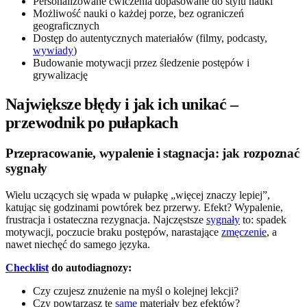
Personalizowane ćwiczenia dopasowane do stylu nauki
Możliwość nauki o każdej porze, bez ograniczeń
geograficznych
Dostęp do autentycznych materiałów (filmy, podcasty,
wywiady
)
Budowanie motywacji przez śledzenie postępów i
grywalizację
Największe błędy i jak ich unikać –
przewodnik po pułapkach
Przepracowanie, wypalenie i stagnacja: jak rozpoznać
sygnały
Wielu uczących się wpada w pułapkę „więcej znaczy lepiej”,
katując się godzinami powtórek bez przerwy. Efekt? Wypalenie,
frustracja i ostateczna rezygnacja. Najczęstsze
sygnały
to: spadek
motywacji, poczucie braku postępów, narastające
zmęczenie
, a
nawet niechęć do samego języka.
Checklist
do autodiagnozy:
Czy czujesz znużenie na myśl o kolejnej lekcji?
Czy powtarzasz te
same
materiały bez efektów?