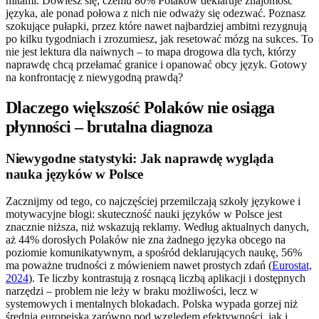
mitami. Dowiesz się, czemu 80% Polaków deklaruje znajomość
języka, ale ponad połowa z nich nie odważy się odezwać. Poznasz
szokujące pułapki, przez które nawet najbardziej ambitni rezygnują
po kilku tygodniach i zrozumiesz, jak resetować mózg na sukces. To
nie jest lektura dla naiwnych – to mapa drogowa dla tych, którzy
naprawdę chcą przełamać granice i opanować obcy język. Gotowy
na konfrontację z niewygodną prawdą?
Dlaczego większość Polaków nie osiąga
płynności – brutalna diagnoza
Niewygodne statystyki: Jak naprawdę wygląda
nauka języków w Polsce
Zacznijmy od tego, co najczęściej przemilczają szkoły językowe i
motywacyjne blogi: skuteczność nauki języków w Polsce jest
znacznie niższa, niż wskazują reklamy. Według aktualnych danych,
aż 44% dorosłych Polaków nie zna żadnego języka obcego na
poziomie komunikatywnym, a spośród deklarujących naukę, 56%
ma poważne trudności z mówieniem nawet prostych zdań (
Eurostat,
2024
). Te liczby kontrastują z rosnącą liczbą aplikacji i dostępnych
narzędzi – problem nie leży w braku możliwości, lecz w
systemowych i mentalnych blokadach. Polska wypada gorzej niż
średnia europejska zarówno pod względem efektywności, jak i