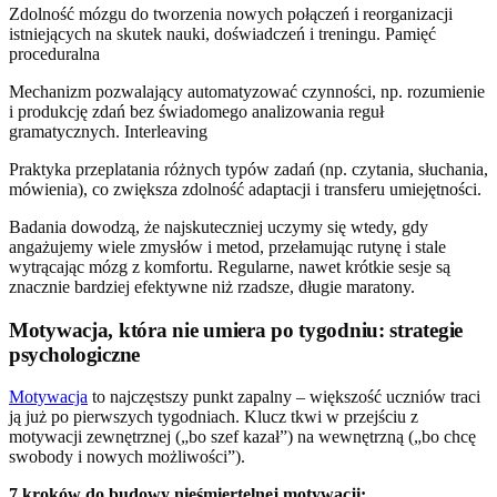
Zdolność mózgu do tworzenia nowych połączeń i reorganizacji
istniejących na skutek nauki, doświadczeń i treningu. Pamięć
proceduralna
Mechanizm pozwalający automatyzować czynności, np. rozumienie
i produkcję zdań bez świadomego analizowania reguł
gramatycznych. Interleaving
Praktyka przeplatania różnych typów zadań (np. czytania, słuchania,
mówienia), co zwiększa zdolność adaptacji i transferu umiejętności.
Badania dowodzą, że najskuteczniej uczymy się wtedy, gdy
angażujemy wiele zmysłów i metod, przełamując rutynę i stale
wytrącając mózg z komfortu. Regularne, nawet krótkie sesje są
znacznie bardziej efektywne niż rzadsze, długie maratony.
Motywacja, która nie umiera po tygodniu: strategie
psychologiczne
Motywacja
to najczęstszy punkt zapalny – większość uczniów traci
ją już po pierwszych tygodniach. Klucz tkwi w przejściu z
motywacji zewnętrznej („bo szef kazał”) na wewnętrzną („bo chcę
swobody i nowych możliwości”).
7 kroków do budowy nieśmiertelnej motywacji: