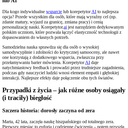
lub AI
Dla kogo indywidualne
wsparcie
lub korepetytor
AI
to najlepsza
opcja? Przede wszystkim dla osób, które mają wyraźny cel (np.
zdanie matury, wyjazd za granicę, zmiana pracy) i cenią
personalizację nauki. Korepetytor.
ai
jest narzędziem dedykowanym
polskim uczniom, które pozwala łączyć elastyczność technologii z
dopasowaniem do własnych potrzeb.
Samodzielna nauka sprawdza się dla osób o wysokiej
samodyscyplinie i zdolności do krytycznej samooceny, ale nawet
one korzystają z dodatkowego wsparcia, zwłaszcza przy
przełamywaniu barier mówienia. Korepetytor
AI
daje
natychmiastowy feedback i prowadzi przez trudniejsze zagadnienia,
podczas gdy nauczyciel ludzki wnosi element empatii i głębokiej
interakcji. Najlepsze efekty daje połączenie obu tych światów.
Przypadki z życia – jak różne osoby osiągały
(i traciły) biegłość
Szczera historia: dorosły zaczyna od zera
Marta, 42 lata, zaczęła naukę hiszpańskiego od totalnego zera.
Pierwszy miesiąc to euforia i codzienne ćwiczenia – potem przyszła