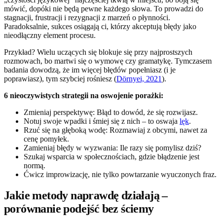
mówić, dopóki nie będą pewne każdego słowa. To prowadzi do
stagnacji, frustracji i rezygnacji z marzeń o płynności.
Paradoksalnie, sukces osiągają ci, którzy akceptują błędy jako
nieodłączny element procesu.
Przykład? Wielu uczących się blokuje się przy najprostszych
rozmowach, bo martwi się o wymowę czy gramatykę. Tymczasem
badania dowodzą, że im więcej błędów popełniasz (i je
poprawiasz), tym szybciej rośniesz (
Dörnyei, 2021
).
6 nieoczywistych strategii na oswojenie porażki:
Zmieniaj perspektywę: Błąd to dowód, że się rozwijasz.
Notuj swoje wpadki i śmiej się z nich – to oswaja
lęk
.
Rzuć się na głęboką wodę: Rozmawiaj z obcymi, nawet za
cenę pomyłek.
Zamieniaj błędy w wyzwania: Ile razy się pomylisz dziś?
Szukaj wsparcia w społecznościach, gdzie błądzenie jest
normą.
Ćwicz improwizację, nie tylko powtarzanie wyuczonych fraz.
Jakie metody naprawdę działają –
porównanie podejść bez ściemy