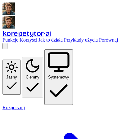
korepetytor
ai
Funkcje
Korzyści
Jak to działa
Przykłady użycia
Porównaj
Jasny
Ciemny
Systemowy
Rozpocznij