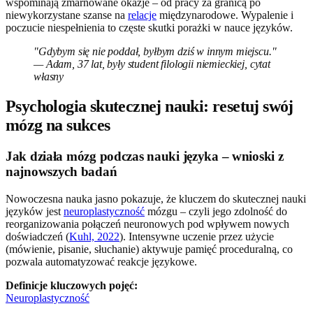
wspominają zmarnowane okazje – od pracy za granicą po
niewykorzystane szanse na
relacje
międzynarodowe. Wypalenie i
poczucie niespełnienia to częste skutki porażki w nauce języków.
"Gdybym się nie poddał, byłbym dziś w innym miejscu."
— Adam, 37 lat, były student filologii niemieckiej, cytat
własny
Psychologia skutecznej nauki: resetuj swój
mózg na sukces
Jak działa mózg podczas nauki języka – wnioski z
najnowszych badań
Nowoczesna nauka jasno pokazuje, że kluczem do skutecznej nauki
języków jest
neuroplastyczność
mózgu – czyli jego zdolność do
reorganizowania połączeń neuronowych pod wpływem nowych
doświadczeń (
Kuhl, 2022
). Intensywne uczenie przez użycie
(mówienie, pisanie, słuchanie) aktywuje pamięć proceduralną, co
pozwala automatyzować reakcje językowe.
Definicje kluczowych pojęć:
Neuroplastyczność