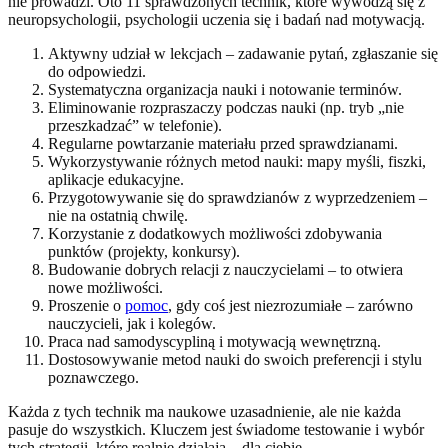
nie prowadzi. Oto 11 sprawdzonych technik, które wywodzą się z
neuropsychologii, psychologii uczenia się i badań nad motywacją.
Aktywny udział w lekcjach – zadawanie pytań, zgłaszanie się
do odpowiedzi.
Systematyczna organizacja nauki i notowanie terminów.
Eliminowanie rozpraszaczy podczas nauki (np. tryb „nie
przeszkadzać” w telefonie).
Regularne powtarzanie materiału przed sprawdzianami.
Wykorzystywanie różnych metod nauki: mapy myśli, fiszki,
aplikacje edukacyjne.
Przygotowywanie się do sprawdzianów z wyprzedzeniem –
nie na ostatnią chwilę.
Korzystanie z dodatkowych możliwości zdobywania
punktów (projekty, konkursy).
Budowanie dobrych relacji z nauczycielami – to otwiera
nowe możliwości.
Proszenie o
pomoc
, gdy coś jest niezrozumiałe – zarówno
nauczycieli, jak i kolegów.
Praca nad samodyscypliną i motywacją wewnętrzną.
Dostosowywanie metod nauki do swoich preferencji i stylu
poznawczego.
Każda z tych technik ma naukowe uzasadnienie, ale nie każda
pasuje do wszystkich. Kluczem jest świadome testowanie i wybór
tych strategii, które realnie działają – dla ciebie.