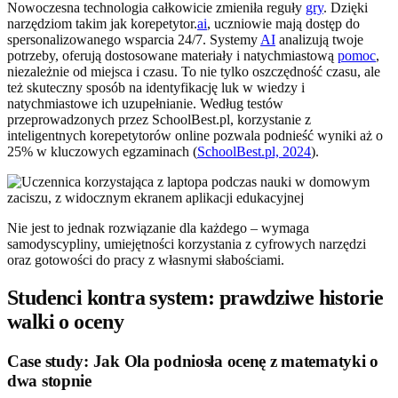
Nowoczesna technologia całkowicie zmieniła reguły
gry
. Dzięki
narzędziom takim jak korepetytor.
ai
, uczniowie mają dostęp do
spersonalizowanego wsparcia 24/7. Systemy
AI
analizują twoje
potrzeby, oferują dostosowane materiały i natychmiastową
pomoc
,
niezależnie od miejsca i czasu. To nie tylko oszczędność czasu, ale
też skuteczny sposób na identyfikację luk w wiedzy i
natychmiastowe ich uzupełnianie. Według testów
przeprowadzonych przez SchoolBest.pl, korzystanie z
inteligentnych korepetytorów online pozwala podnieść wyniki aż o
25% w kluczowych egzaminach (
SchoolBest.pl, 2024
).
Nie jest to jednak rozwiązanie dla każdego – wymaga
samodyscypliny, umiejętności korzystania z cyfrowych narzędzi
oraz gotowości do pracy z własnymi słabościami.
Studenci kontra system: prawdziwe historie
walki o oceny
Case study: Jak Ola podniosła ocenę z matematyki o
dwa stopnie