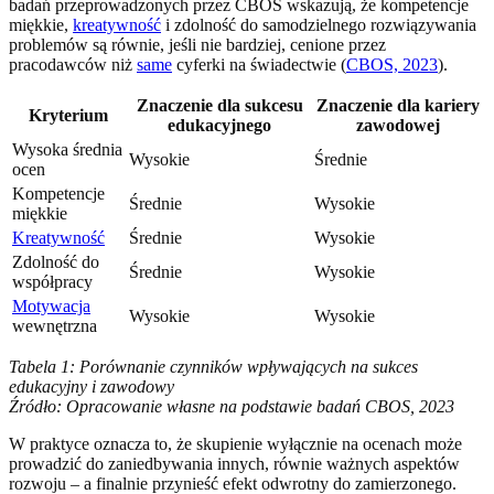
badań przeprowadzonych przez CBOS wskazują, że kompetencje
miękkie,
kreatywność
i zdolność do samodzielnego rozwiązywania
problemów są równie, jeśli nie bardziej, cenione przez
pracodawców niż
same
cyferki na świadectwie (
CBOS, 2023
).
Znaczenie dla sukcesu
Znaczenie dla kariery
Kryterium
edukacyjnego
zawodowej
Wysoka średnia
Wysokie
Średnie
ocen
Kompetencje
Średnie
Wysokie
miękkie
Kreatywność
Średnie
Wysokie
Zdolność do
Średnie
Wysokie
współpracy
Motywacja
Wysokie
Wysokie
wewnętrzna
Tabela 1: Porównanie czynników wpływających na sukces
edukacyjny i zawodowy
Źródło: Opracowanie własne na podstawie badań CBOS, 2023
W praktyce oznacza to, że skupienie wyłącznie na ocenach może
prowadzić do zaniedbywania innych, równie ważnych aspektów
rozwoju – a finalnie przynieść efekt odwrotny do zamierzonego.