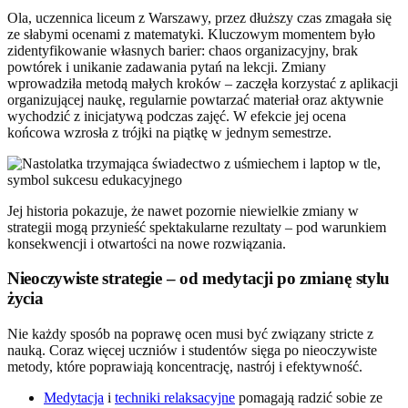
Ola, uczennica liceum z Warszawy, przez dłuższy czas zmagała się
ze słabymi ocenami z matematyki. Kluczowym momentem było
zidentyfikowanie własnych barier: chaos organizacyjny, brak
powtórek i unikanie zadawania pytań na lekcji. Zmiany
wprowadziła metodą małych kroków – zaczęła korzystać z aplikacji
organizującej naukę, regularnie powtarzać materiał oraz aktywnie
wychodzić z inicjatywą podczas zajęć. W efekcie jej ocena
końcowa wzrosła z trójki na piątkę w jednym semestrze.
Jej historia pokazuje, że nawet pozornie niewielkie zmiany w
strategii mogą przynieść spektakularne rezultaty – pod warunkiem
konsekwencji i otwartości na nowe rozwiązania.
Nieoczywiste strategie – od medytacji po zmianę stylu
życia
Nie każdy sposób na poprawę ocen musi być związany stricte z
nauką. Coraz więcej uczniów i studentów sięga po nieoczywiste
metody, które poprawiają koncentrację, nastrój i efektywność.
Medytacja
i
techniki relaksacyjne
pomagają radzić sobie ze