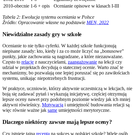
2010-obecnie
1-6 + opis
Ocenianie opisowe w klasach I-III
Tabela 2: Ewolucja systemu oceniania w Polsce
Źródło: Opracowanie własne na podstawie
MEN, 2022
Niewidzialne zasady gry w szkole
Ocenianie to nie tylko cyferki. W każdej szkole funkcjonują
niepisane zasady: kto, kiedy i za co może liczyć na „bonusowe”
punkty, jakie zachowania są nagradzane, a które niezauważane.
Często to
relacje
z nauczycielami,
zaangażowanie
na lekcji czy
udział w projektach decydują o statecznej ocenie. Warto znać te
mechanizmy, bo pozwalają one lepiej poruszać się po zawiłościach
systemu, unikając niepotrzebnych frustracji.
W praktyce, uczniowie, którzy aktywnie uczestniczą w lekcjach, nie
boją się zadawać pytań i wykazują inicjatywę, częściej otrzymują
lepsze oceny nawet przy podobnym poziomie wiedzy jak ich mniej
aktywni rówieśnicy.
Motywacja
i umiejętność budowania relacji są
więc równie ważne jak
same
umiejętności merytoryczne.
Dlaczego niektórzy zawsze mają lepsze oceny?
Czy istnieje tajna
recepta
na sukces w polskiej szkole? Wiele osób