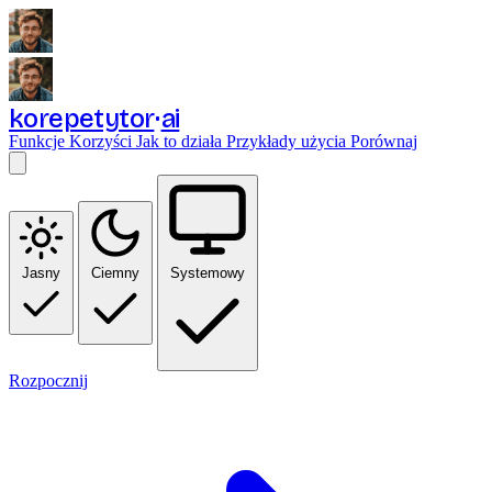
korepetytor
ai
Funkcje
Korzyści
Jak to działa
Przykłady użycia
Porównaj
Jasny
Ciemny
Systemowy
Rozpocznij