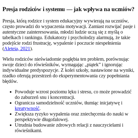
Presja rodziców i systemu — jak wpływa na uczniów?
Presja, którą rodzice i system edukacyjny wywierają na uczniów,
często prowadzi do wypaczenia motywacji. Zamiast rozwijać pasje i
autentyczne zainteresowania, młodzi ludzie uczą się z myślą o
tabelkach i rankingu. Edukatorzy i psycholodzy alarmują, że takie
podejście rodzi frustrację, wypalenie i poczucie niespełnienia
(
Aleteia, 2021
).
Wielu rodziców nieświadomie pogłębia ten problem, porównując
swoje dzieci do rówieśników, wymagając „piątek” i ignorując
indywidualne predyspozycje. Z kolei szkoły, nastawione na wyniki,
rzadko oferują przestrzeń do eksperymentowania czy popełniania
błędów.
Powoduje wzrost poziomu lęku i stresu, co może prowadzić
do zaburzeń snu i koncentracji.
Ogranicza samodzielność uczniów, tłumiąc inicjatywę i
kreatywność
.
Zwiększa ryzyko wypalenia oraz zniechęcenia do nauki w
perspektywie długofalowej.
Utrudnia budowanie zdrowych relacji z nauczycielami i
rówieśnikami.