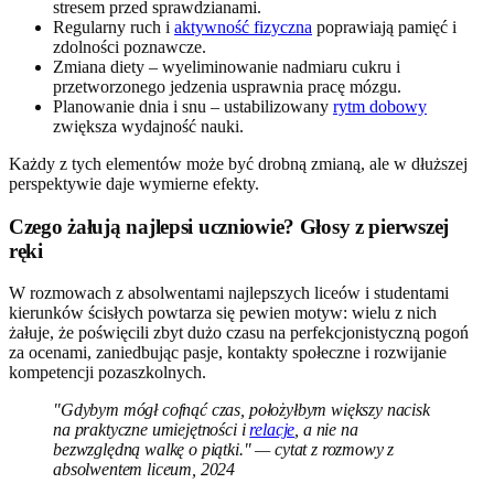
stresem przed sprawdzianami.
Regularny ruch i
aktywność fizyczna
poprawiają pamięć i
zdolności poznawcze.
Zmiana diety – wyeliminowanie nadmiaru cukru i
przetworzonego jedzenia usprawnia pracę mózgu.
Planowanie dnia i snu – ustabilizowany
rytm dobowy
zwiększa wydajność nauki.
Każdy z tych elementów może być drobną zmianą, ale w dłuższej
perspektywie daje wymierne efekty.
Czego żałują najlepsi uczniowie? Głosy z pierwszej
ręki
W rozmowach z absolwentami najlepszych liceów i studentami
kierunków ścisłych powtarza się pewien motyw: wielu z nich
żałuje, że poświęcili zbyt dużo czasu na perfekcjonistyczną pogoń
za ocenami, zaniedbując pasje, kontakty społeczne i rozwijanie
kompetencji pozaszkolnych.
"Gdybym mógł cofnąć czas, położyłbym większy nacisk
na praktyczne umiejętności i
relacje
, a nie na
bezwzględną walkę o piątki." — cytat z rozmowy z
absolwentem liceum, 2024