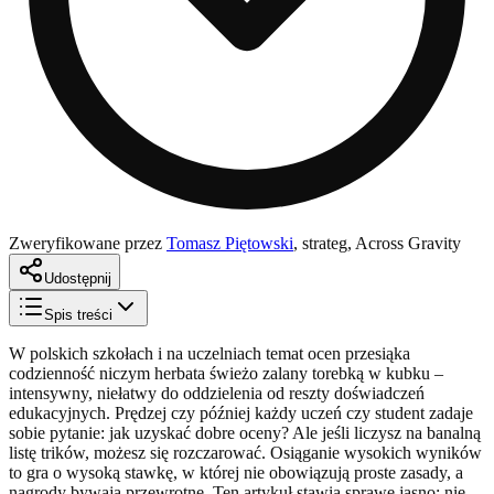
Zweryfikowane przez
Tomasz Piętowski
,
strateg, Across Gravity
Udostępnij
Spis treści
W polskich szkołach i na uczelniach temat ocen przesiąka
codzienność niczym herbata świeżo zalany torebką w kubku –
intensywny, niełatwy do oddzielenia od reszty doświadczeń
edukacyjnych. Prędzej czy później każdy uczeń czy student zadaje
sobie pytanie: jak uzyskać dobre oceny? Ale jeśli liczysz na banalną
listę trików, możesz się rozczarować. Osiąganie wysokich wyników
to gra o wysoką stawkę, w której nie obowiązują proste zasady, a
nagrody bywają przewrotne. Ten artykuł stawia sprawę jasno: nie