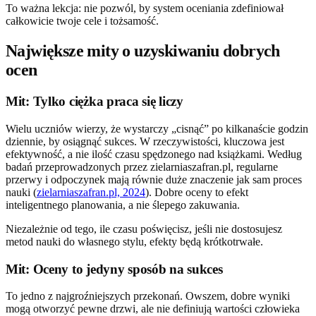
To ważna lekcja: nie pozwól, by system oceniania zdefiniował
całkowicie twoje cele i tożsamość.
Największe mity o uzyskiwaniu dobrych
ocen
Mit: Tylko ciężka praca się liczy
Wielu uczniów wierzy, że wystarczy „cisnąć” po kilkanaście godzin
dziennie, by osiągnąć sukces. W rzeczywistości, kluczowa jest
efektywność, a nie ilość czasu spędzonego nad książkami. Według
badań przeprowadzonych przez zielarniaszafran.pl, regularne
przerwy i odpoczynek mają równie duże znaczenie jak sam proces
nauki (
zielarniaszafran.pl, 2024
). Dobre oceny to efekt
inteligentnego planowania, a nie ślepego zakuwania.
Niezależnie od tego, ile czasu poświęcisz, jeśli nie dostosujesz
metod nauki do własnego stylu, efekty będą krótkotrwałe.
Mit: Oceny to jedyny sposób na sukces
To jedno z najgroźniejszych przekonań. Owszem, dobre wyniki
mogą otworzyć pewne drzwi, ale nie definiują wartości człowieka