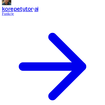
korepetytor
ai
Funkcje