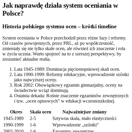
Jak naprawdę działa system oceniania w
Polsce?
Historia polskiego systemu ocen – krótki timeline
System oceniania w Polsce przechodził przez różne fazy i reformy.
Od czasów powojennych, przez PRL, aż po współczesność,
zmieniały się nie tylko skale ocen, ale również ich znaczenie i rola
w życiu ucznia. Warto spojrzeć na to z szerszej perspektywy, by
zrozumieć aktualne realia.
Lata 1945-1989: Dominacja pięciostopniowej skali ocen.
Lata 1990-1999: Reformy edukacyjne, wprowadzenie szóstki
jako najwyższej oceny.
Rok 2002: Obowiązkowy egzamin gimnazjalny, oceny na
świadectwie wciąż dominują.
Ostatnia dekada: Rośnie znaczenie egzaminów zewnętrznych
i tzw. „ocen opisowych” w edukacji wczesnoszkolnej.
Okres
Skala ocen
Najważniejsze zmiany
1945-1989
2-5
Sztywna skala, mało elastyczności
1990-1999
1-6
Wprowadzenie „szóstki”
2002-2010
1-6
Egzaminy zewnętrzne