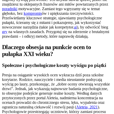
znajdziesz tu oklepanych frazesów ani mitów powtarzanych przez
poradniki
motywacyjne. Zamiast tego wgryzamy się w temat
głęboko, bez
kompromis
ów i upiększania rzeczywistości.
Prześwietlamy kluczowe strategie, ujawniamy psychologiczne
pułapki, ścieramy się z mitami i pokazujemy, jak wykorzystać
nowoczesne narzędzia (takie jak korepetytor.
ai
), by odwrócić bieg
gry
na własnych zasadach. Przygotuj się na zderzenie z brutalnymi
prawdami – i odkryj metody, które naprawdę działają.
Dlaczego obsesja na punkcie ocen to
pułapka XXI wieku?
Społeczne i psychologiczne koszty wyścigu po piątki
Presja na osiąganie wysokich ocen wykracza dziś poza szkolne
korytarze. Rodzice, nauczyciele i media nieustannie podsycają
wyścig po laury, przekonując, że „dobre oceny otwierają wszystkie
drzwi”. Jednak, jak wykazują najnowsze badania psychologiczne,
to obsesyjne podejście generuje realne koszty. Według danych
przytoczonych przez portal Aleteia, nadmierna koncentracja na
ocenach prowadzi do chronicznego stresu, lęku, wypalenia oraz
ogranicza naturalną ciekawość i rozwój pasji (
Aleteia, 2021
).
Psychologowie przestrzegają: uczniowie, którzy zamiast procesu