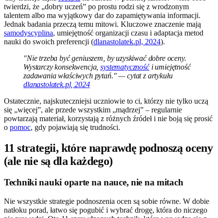
twierdzi, że „dobry uczeń” po prostu rodzi się z wrodzonym
talentem albo ma wyjątkowy dar do zapamiętywania informacji.
Jednak badania przeczą temu mitowi. Kluczowe znaczenie mają
samodyscyplina
, umiejętność organizacji czasu i adaptacja metod
nauki do swoich preferencji (
dlanastolatek.pl, 2024
).
"Nie trzeba być geniuszem, by uzyskiwać dobre oceny.
Wystarczy konsekwencja,
systematyczność
i umiejętność
zadawania właściwych pytań." — cytat z artykułu
dlanastolatek.pl, 2024
Ostatecznie, najskuteczniejsi uczniowie to ci, którzy nie tylko uczą
się „więcej”, ale przede wszystkim „mądrzej” – regularnie
powtarzają materiał, korzystają z różnych źródeł i nie boją się prosić
o
pomoc
, gdy pojawiają się trudności.
11 strategii, które naprawdę podnoszą oceny
(ale nie są dla każdego)
Techniki nauki oparte na nauce, nie na mitach
Nie wszystkie strategie podnoszenia ocen są sobie równe. W dobie
natłoku porad, łatwo się pogubić i wybrać drogę, która do niczego