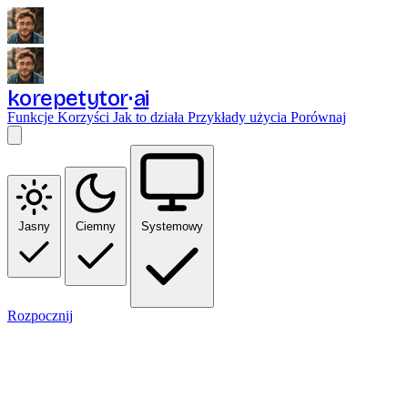
korepetytor
ai
Funkcje
Korzyści
Jak to działa
Przykłady użycia
Porównaj
Jasny
Ciemny
Systemowy
Rozpocznij