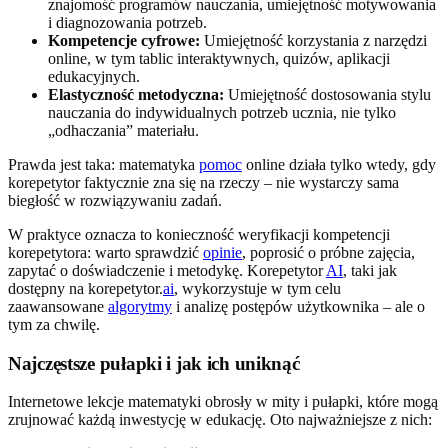
znajomość programów nauczania, umiejętność motywowania
i diagnozowania potrzeb.
Kompetencje cyfrowe:
Umiejętność korzystania z narzędzi
online, w tym tablic interaktywnych, quizów, aplikacji
edukacyjnych.
Elastyczność metodyczna:
Umiejętność dostosowania stylu
nauczania do indywidualnych potrzeb ucznia, nie tylko
„odhaczania” materiału.
Prawda jest taka: matematyka
pomoc
online działa tylko wtedy, gdy
korepetytor faktycznie zna się na rzeczy – nie wystarczy sama
biegłość w rozwiązywaniu zadań.
W praktyce oznacza to konieczność weryfikacji kompetencji
korepetytora: warto sprawdzić
opinie
, poprosić o próbne zajęcia,
zapytać o doświadczenie i metodykę. Korepetytor
AI
, taki jak
dostępny na korepetytor.
ai
, wykorzystuje w tym celu
zaawansowane
algorytmy
i analizę postępów użytkownika – ale o
tym za chwilę.
Najczęstsze pułapki i jak ich uniknąć
Internetowe lekcje matematyki obrosły w mity i pułapki, które mogą
zrujnować każdą inwestycję w edukację. Oto najważniejsze z nich: