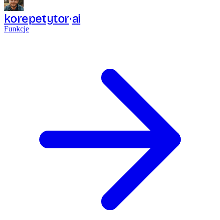
korepetytor
ai
Funkcje