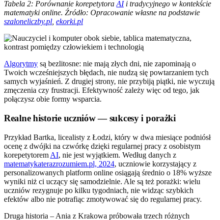
Tabela 2: Porównanie korepetytora
AI
i tradycyjnego w kontekście
matematyki online. Źródło: Opracowanie własne na podstawie
szaloneliczby.pl
,
ekorki.pl
Algorytmy
są bezlitosne: nie mają złych dni, nie zapominają o
Twoich wcześniejszych błędach, nie nudzą się powtarzaniem tych
samych wyjaśnień. Z drugiej strony, nie przybiją piątki, nie wyczują
zmęczenia czy frustracji. Efektywność zależy więc od tego, jak
połączysz obie formy wsparcia.
Realne historie uczniów — sukcesy i porażki
Przykład Bartka, licealisty z Łodzi, który w dwa miesiące podniósł
ocenę z dwójki na czwórkę dzięki regularnej pracy z osobistym
korepetytorem
AI
, nie jest wyjątkiem. Według danych z
matematykaterazrozumiem.pl, 2024
, uczniowie korzystający z
personalizowanych platform online osiągają średnio o 18% wyższe
wyniki niż ci uczący się samodzielnie. Ale są też porażki: wielu
uczniów rezygnuje po kilku tygodniach, nie widząc szybkich
efektów albo nie potrafiąc zmotywować się do regularnej pracy.
Druga historia – Ania z Krakowa próbowała trzech różnych