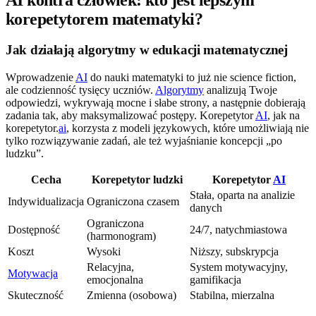
korepetytorem matematyki?
Jak działają algorytmy w edukacji matematycznej
Wprowadzenie
AI
do nauki matematyki to już nie science fiction,
ale codzienność tysięcy uczniów.
Algorytmy
analizują Twoje
odpowiedzi, wykrywają mocne i słabe strony, a następnie dobierają
zadania tak, aby maksymalizować postępy. Korepetytor
AI
, jak na
korepetytor.
ai
, korzysta z modeli językowych, które umożliwiają nie
tylko rozwiązywanie zadań, ale też wyjaśnianie koncepcji „po
ludzku”.
Cecha
Korepetytor ludzki
Korepetytor
AI
Stała, oparta na analizie
Indywidualizacja
Ograniczona czasem
danych
Ograniczona
Dostępność
24/7, natychmiastowa
(harmonogram)
Koszt
Wysoki
Niższy, subskrypcja
Relacyjna,
System motywacyjny,
Motywacja
emocjonalna
gamifikacja
Skuteczność
Zmienna (osobowa)
Stabilna, mierzalna