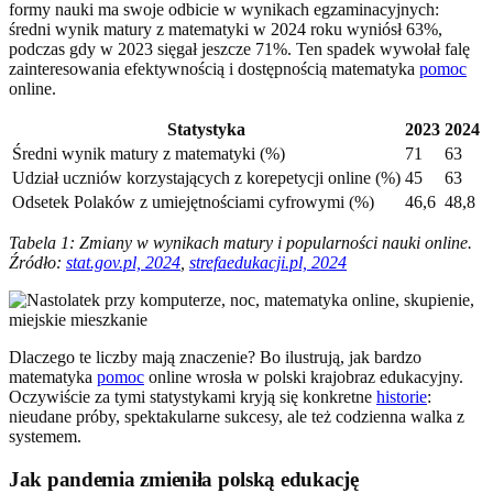
formy nauki ma swoje odbicie w wynikach egzaminacyjnych:
średni wynik matury z matematyki w 2024 roku wyniósł 63%,
podczas gdy w 2023 sięgał jeszcze 71%. Ten spadek wywołał falę
zainteresowania efektywnością i dostępnością matematyka
pomoc
online.
Statystyka
2023
2024
Średni wynik matury z matematyki (%)
71
63
Udział uczniów korzystających z korepetycji online (%)
45
63
Odsetek Polaków z umiejętnościami cyfrowymi (%)
46,6
48,8
Tabela 1: Zmiany w wynikach matury i popularności nauki online.
Źródło:
stat.gov.pl, 2024
,
strefaedukacji.pl, 2024
Dlaczego te liczby mają znaczenie? Bo ilustrują, jak bardzo
matematyka
pomoc
online wrosła w polski krajobraz edukacyjny.
Oczywiście za tymi statystykami kryją się konkretne
historie
:
nieudane próby, spektakularne sukcesy, ale też codzienna walka z
systemem.
Jak pandemia zmieniła polską edukację