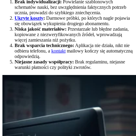
Brak indywidualizacji:
Powielanie szablonowych
schematów nauki, bez uwzględnienia faktycznych potrzeb
ucznia, prowadzi do szybkiego zniechęcenia.
Ukryte koszty
:
Darmowe próbki, po których nagle pojawia
się obowiązek wykupienia drogiego abonamentu.
Niska jakość materiałów:
Przestarzałe lub błędne zadania,
kopiowane z niezweryfikowanych źródeł, wprowadzają
więcej zamieszania niż pożytku.
Brak wsparcia technicznego:
Aplikacja nie działa, nikt nie
odbiera telefonu, a
kontakt
mailowy kończy się automatyczną
odpowiedzią.
Niejasne zasady współpracy:
Brak regulaminu, niejasne
warunki płatności czy polityki zwrotów.