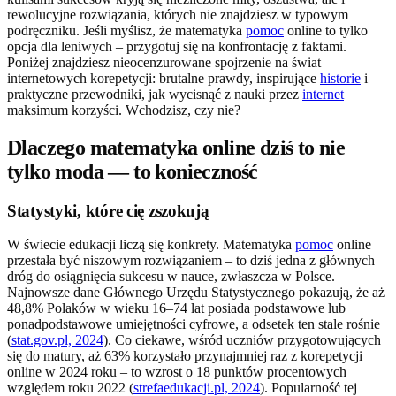
rewolucyjne rozwiązania, których nie znajdziesz w typowym
podręczniku. Jeśli myślisz, że matematyka
pomoc
online to tylko
opcja dla leniwych – przygotuj się na konfrontację z faktami.
Poniżej znajdziesz nieocenzurowane spojrzenie na świat
internetowych korepetycji: brutalne prawdy, inspirujące
historie
i
praktyczne przewodniki, jak wycisnąć z nauki przez
internet
maksimum korzyści. Wchodzisz, czy nie?
Dlaczego matematyka online dziś to nie
tylko moda — to konieczność
Statystyki, które cię zszokują
W świecie edukacji liczą się konkrety. Matematyka
pomoc
online
przestała być niszowym rozwiązaniem – to dziś jedna z głównych
dróg do osiągnięcia sukcesu w nauce, zwłaszcza w Polsce.
Najnowsze dane Głównego Urzędu Statystycznego pokazują, że aż
48,8% Polaków w wieku 16–74 lat posiada podstawowe lub
ponadpodstawowe umiejętności cyfrowe, a odsetek ten stale rośnie
(
stat.gov.pl, 2024
). Co ciekawe, wśród uczniów przygotowujących
się do matury, aż 63% korzystało przynajmniej raz z korepetycji
online w 2024 roku – to wzrost o 18 punktów procentowych
względem roku 2022 (
strefaedukacji.pl, 2024
). Popularność tej