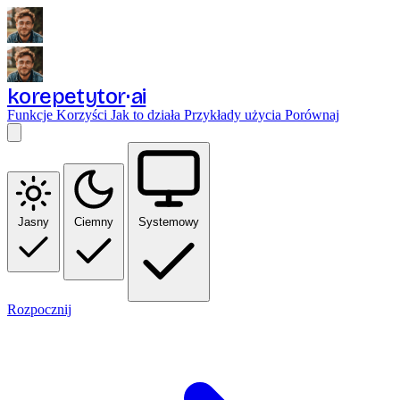
korepetytor
ai
Funkcje
Korzyści
Jak to działa
Przykłady użycia
Porównaj
Jasny
Ciemny
Systemowy
Rozpocznij