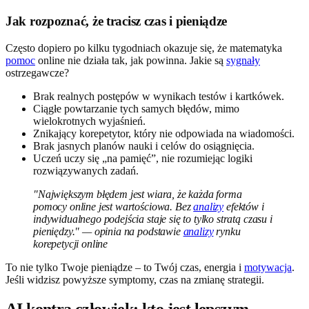
Jak rozpoznać, że tracisz czas i pieniądze
Często dopiero po kilku tygodniach okazuje się, że matematyka
pomoc
online nie działa tak, jak powinna. Jakie są
sygnały
ostrzegawcze?
Brak realnych postępów w wynikach testów i kartkówek.
Ciągłe powtarzanie tych samych błędów, mimo
wielokrotnych wyjaśnień.
Znikający korepetytor, który nie odpowiada na wiadomości.
Brak jasnych planów nauki i celów do osiągnięcia.
Uczeń uczy się „na pamięć”, nie rozumiejąc logiki
rozwiązywanych zadań.
"Największym błędem jest wiara, że każda forma
pomocy online jest wartościowa. Bez
analizy
efektów i
indywidualnego podejścia staje się to tylko stratą czasu i
pieniędzy." — opinia na podstawie
analizy
rynku
korepetycji online
To nie tylko Twoje pieniądze – to Twój czas, energia i
motywacja
.
Jeśli widzisz powyższe symptomy, czas na zmianę strategii.
AI kontra człowiek: kto jest lepszym