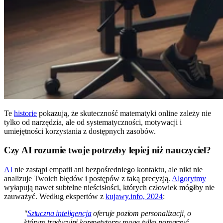
Te
historie
pokazują, że skuteczność matematyki online zależy nie
tylko od narzędzia, ale od systematyczności, motywacji i
umiejętności korzystania z dostępnych zasobów.
Czy AI rozumie twoje potrzeby lepiej niż nauczyciel?
AI
nie zastąpi empatii ani bezpośredniego kontaktu, ale nikt nie
analizuje Twoich błędów i postępów z taką precyzją.
Algorytmy
wyłapują nawet subtelne nieścisłości, których człowiek mógłby nie
zauważyć. Według ekspertów z
kujawy.info, 2024
:
"
Sztuczna inteligencja
oferuje poziom personalizacji, o
którym tradycyjni korepetytorzy mogą tylko pomarzyć –