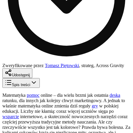
Zweryfikowane przez
Tomasz Piętowski
,
strateg, Across Gravity
Udostępnij
Spis treści
Matematyka
pomoc
online – dla wielu brzmi jak ostatnia
deska
ratunku, dla innych jak kolejny chwyt marketingowy. A jednak to
właśnie matematyka online zmienia dziś reguły
gry
w polskiej
edukacji. Liczby nie kłamią: coraz więcej uczniów sięga po
wsparcie
internetowe, a skuteczność nowoczesnych narzędzi coraz
częściej przewyższa tradycyjne metody nauczania. Ale czy
rzeczywiście wszystko jest tak kolorowe? Prawda bywa bolesna. Za
kulisami sukcesów kryją się niezliczone mity, oszustwa, ale i