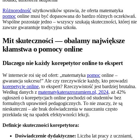
Różnorodność
użytkowników sprawia, że oferta matematyka
pomoc
online musi być dopasowana do bardzo różnych oczekiwań.
Wspólne pozostaje jedno – wszyscy szukają skuteczności, której nie
zawsze gwarantuje tradycyjna szkoła.
Mit skuteczności — obalamy największe
kłamstwa o pomocy online
Dlaczego nie każdy korepetytor online to ekspert
W internecie roi się od ofert: „matematyka
pomoc
online –
gwarancja sukcesu!” Ale czy rzeczywiście każdy, kto prowadzi
korepetycje online
, to ekspert? Rzeczywistość jest bardziej brutalna.
Według danych z
matematykaterazrozumiem.pl, 2024
, aż 42%
ogłoszeń o korepetycjach online pochodzi od studentów bez
formalnych uprawnień pedagogicznych. To nie znaczy, że są
nieskuteczni – ale brak doświadczenia w nauczaniu często
przekłada się na spadek efektywności lekcji.
Definicje skuteczności korepetytora:
Doświadczenie dydaktyczne:
Liczba lat pracy z uczniami,