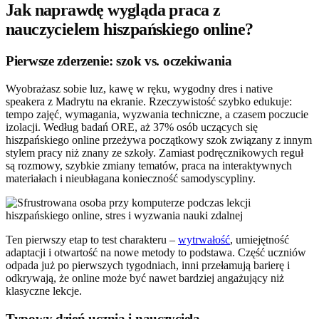
Jak naprawdę wygląda praca z
nauczycielem hiszpańskiego online?
Pierwsze zderzenie: szok vs. oczekiwania
Wyobrażasz sobie luz, kawę w ręku, wygodny dres i native
speakera z Madrytu na ekranie. Rzeczywistość szybko edukuje:
tempo zajęć, wymagania, wyzwania techniczne, a czasem poczucie
izolacji. Według badań ORE, aż 37% osób uczących się
hiszpańskiego online przeżywa początkowy szok związany z innym
stylem pracy niż znany ze szkoły. Zamiast podręcznikowych reguł
są rozmowy, szybkie zmiany tematów, praca na interaktywnych
materiałach i nieubłagana konieczność samodyscypliny.
Ten pierwszy etap to test charakteru –
wytrwałość
, umiejętność
adaptacji i otwartość na nowe metody to podstawa. Część uczniów
odpada już po pierwszych tygodniach, inni przełamują barierę i
odkrywają, że online może być nawet bardziej angażujący niż
klasyczne lekcje.
Typowy dzień ucznia i nauczyciela