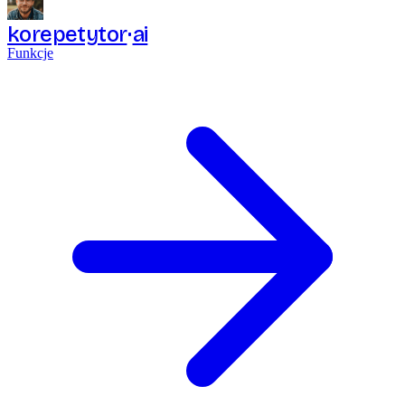
korepetytor
ai
Funkcje