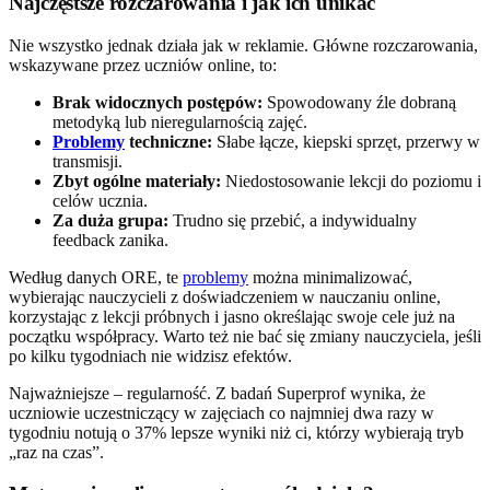
Najczęstsze rozczarowania i jak ich unikać
Nie wszystko jednak działa jak w reklamie. Główne rozczarowania,
wskazywane przez uczniów online, to:
Brak widocznych postępów:
Spowodowany źle dobraną
metodyką lub nieregularnością zajęć.
Problemy
techniczne:
Słabe łącze, kiepski sprzęt, przerwy w
transmisji.
Zbyt ogólne materiały:
Niedostosowanie lekcji do poziomu i
celów ucznia.
Za duża grupa:
Trudno się przebić, a indywidualny
feedback zanika.
Według danych ORE, te
problemy
można minimalizować,
wybierając nauczycieli z doświadczeniem w nauczaniu online,
korzystając z lekcji próbnych i jasno określając swoje cele już na
początku współpracy. Warto też nie bać się zmiany nauczyciela, jeśli
po kilku tygodniach nie widzisz efektów.
Najważniejsze – regularność. Z badań Superprof wynika, że
uczniowie uczestniczący w zajęciach co najmniej dwa razy w
tygodniu notują o 37% lepsze wyniki niż ci, którzy wybierają tryb
„raz na czas”.