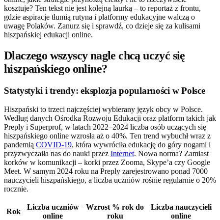
kosztuje? Ten tekst nie jest kolejną laurką – to reportaż z frontu,
gdzie aspiracje tłumią rutyna i platformy edukacyjne walczą o
uwagę Polaków. Zanurz się i sprawdź, co dzieje się za kulisami
hiszpańskiej edukacji online.
Dlaczego wszyscy nagle chcą uczyć się
hiszpańskiego online?
Statystyki i trendy: eksplozja popularności w Polsce
Hiszpański to trzeci najczęściej wybierany język obcy w Polsce.
Według danych Ośrodka Rozwoju Edukacji oraz platform takich jak
Preply i Superprof, w latach 2022–2024 liczba osób uczących się
hiszpańskiego online wzrosła aż o 40%. Ten trend wybuchł wraz z
pandemią
COVID-19
, która wywróciła edukację do góry nogami i
przyzwyczaiła nas do nauki przez
Internet
. Nowa norma? Zamiast
korków w komunikacji – korki przez Zooma, Skype’a czy Google
Meet. W samym 2024 roku na Preply zarejestrowano ponad 7000
nauczycieli hiszpańskiego, a liczba uczniów rośnie regularnie o 20%
rocznie.
Liczba uczniów
Wzrost % rok do
Liczba nauczycieli
Rok
online
roku
online