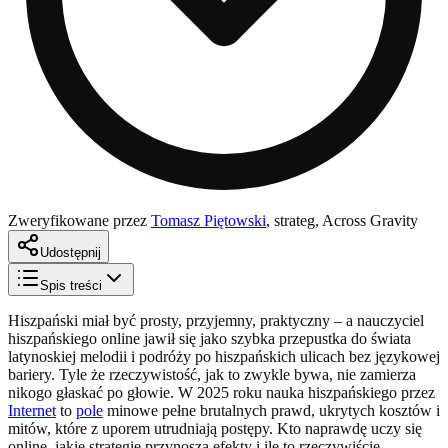
Zweryfikowane przez
Tomasz Piętowski
,
strateg, Across Gravity
Udostępnij
Spis treści
Hiszpański miał być prosty, przyjemny, praktyczny – a nauczyciel
hiszpańskiego online jawił się jako szybka przepustka do świata
latynoskiej melodii i podróży po hiszpańskich ulicach bez językowej
bariery. Tyle że rzeczywistość, jak to zwykle bywa, nie zamierza
nikogo głaskać po głowie. W 2025 roku nauka hiszpańskiego przez
Internet
to
pole
minowe pełne brutalnych prawd, ukrytych kosztów i
mitów, które z uporem utrudniają postępy. Kto naprawdę uczy się
online, jakie strategie przynoszą efekty i ile to rzeczywiście