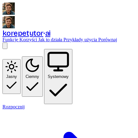
korepetytor
ai
Funkcje
Korzyści
Jak to działa
Przykłady użycia
Porównaj
Jasny
Ciemny
Systemowy
Rozpocznij