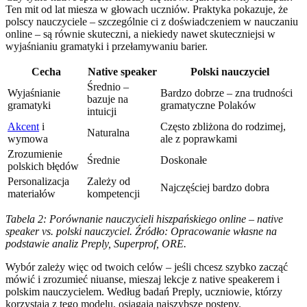
Ten mit od lat miesza w głowach uczniów. Praktyka pokazuje, że
polscy nauczyciele – szczególnie ci z doświadczeniem w nauczaniu
online – są równie skuteczni, a niekiedy nawet skuteczniejsi w
wyjaśnianiu gramatyki i przełamywaniu barier.
Cecha
Native speaker
Polski nauczyciel
Średnio –
Wyjaśnianie
Bardzo dobrze – zna trudności
bazuje na
gramatyki
gramatyczne Polaków
intuicji
Akcent
i
Często zbliżona do rodzimej,
Naturalna
wymowa
ale z poprawkami
Zrozumienie
Średnie
Doskonałe
polskich błędów
Personalizacja
Zależy od
Najczęściej bardzo dobra
materiałów
kompetencji
Tabela 2: Porównanie nauczycieli hiszpańskiego online – native
speaker vs. polski nauczyciel. Źródło: Opracowanie własne na
podstawie analiz Preply, Superprof, ORE.
Wybór zależy więc od twoich celów – jeśli chcesz szybko zacząć
mówić i zrozumieć niuanse, mieszaj lekcje z native speakerem i
polskim nauczycielem. Według badań Preply, uczniowie, którzy
korzystają z tego modelu, osiągają najszybsze postępy.