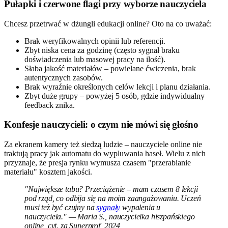
Pułapki i czerwone flagi przy wyborze nauczyciela
Chcesz przetrwać w dżungli edukacji online? Oto na co uważać:
Brak weryfikowalnych opinii lub referencji.
Zbyt niska cena za godzinę (często sygnał braku
doświadczenia lub masowej pracy na ilość).
Słaba jakość materiałów – powielane ćwiczenia, brak
autentycznych zasobów.
Brak wyraźnie określonych celów lekcji i planu działania.
Zbyt duże grupy – powyżej 5 osób, gdzie indywidualny
feedback znika.
Konfesje nauczycieli: o czym nie mówi się głośno
Za ekranem kamery też siedzą ludzie – nauczyciele online nie
traktują pracy jak automatu do wypluwania haseł. Wielu z nich
przyznaje, że presja rynku wymusza czasem "przerabianie
materiału" kosztem jakości.
"Największe tabu? Przeciążenie – mam czasem 8 lekcji
pod rząd, co odbija się na moim zaangażowaniu. Uczeń
musi też być czujny na
sygnały
wypalenia u
nauczyciela." — Maria S., nauczycielka hiszpańskiego
online, cyt. za Superprof, 2024