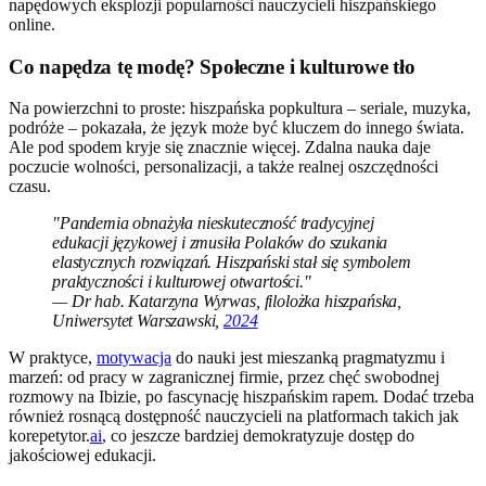
napędowych eksplozji popularności nauczycieli hiszpańskiego
online.
Co napędza tę modę? Społeczne i kulturowe tło
Na powierzchni to proste: hiszpańska popkultura – seriale, muzyka,
podróże – pokazała, że język może być kluczem do innego świata.
Ale pod spodem kryje się znacznie więcej. Zdalna nauka daje
poczucie wolności, personalizacji, a także realnej oszczędności
czasu.
"Pandemia obnażyła nieskuteczność tradycyjnej
edukacji językowej i zmusiła Polaków do szukania
elastycznych rozwiązań. Hiszpański stał się symbolem
praktyczności i kulturowej otwartości."
— Dr hab. Katarzyna Wyrwas, filolożka hiszpańska,
Uniwersytet Warszawski,
2024
W praktyce,
motywacja
do nauki jest mieszanką pragmatyzmu i
marzeń: od pracy w zagranicznej firmie, przez chęć swobodnej
rozmowy na Ibizie, po fascynację hiszpańskim rapem. Dodać trzeba
również rosnącą dostępność nauczycieli na platformach takich jak
korepetytor.
ai
, co jeszcze bardziej demokratyzuje dostęp do
jakościowej edukacji.