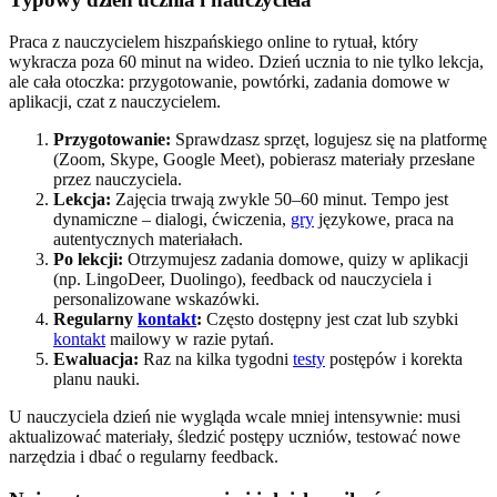
Praca z nauczycielem hiszpańskiego online to rytuał, który
wykracza poza 60 minut na wideo. Dzień ucznia to nie tylko lekcja,
ale cała otoczka: przygotowanie, powtórki, zadania domowe w
aplikacji, czat z nauczycielem.
Przygotowanie:
Sprawdzasz sprzęt, logujesz się na platformę
(Zoom, Skype, Google Meet), pobierasz materiały przesłane
przez nauczyciela.
Lekcja:
Zajęcia trwają zwykle 50–60 minut. Tempo jest
dynamiczne – dialogi, ćwiczenia,
gry
językowe, praca na
autentycznych materiałach.
Po lekcji:
Otrzymujesz zadania domowe, quizy w aplikacji
(np. LingoDeer, Duolingo), feedback od nauczyciela i
personalizowane wskazówki.
Regularny
kontakt
:
Często dostępny jest czat lub szybki
kontakt
mailowy w razie pytań.
Ewaluacja:
Raz na kilka tygodni
testy
postępów i korekta
planu nauki.
U nauczyciela dzień nie wygląda wcale mniej intensywnie: musi
aktualizować materiały, śledzić postępy uczniów, testować nowe
narzędzia i dbać o regularny feedback.