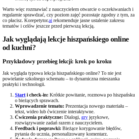
Warto więc rozmawiać z nauczycielem otwarcie o oczekiwaniach i
regularnie sprawdzać, czy poziom zajęć pozostaje zgodny z tym, za
co płacisz. Korepetytor.
ai
rekomenduje jasne ustalenie zakresu
tematów i celów jeszcze przed pierwszą lekcją.
Jak wyglądają lekcje hiszpańskiego online
od kuchni?
Przykładowy przebieg lekcji: krok po kroku
Jak wygląda typowa lekcja hiszpańskiego online? To nie jest
powielanie szkolnego schematu – to dynamiczna mieszanka
praktyki i technologii.
Start
i check-in:
Krótkie powitanie, rozmowa po hiszpańsku
o bieżących sprawach.
Wprowadzenie tematu:
Prezentacja nowego materiału –
tekst, wideo lub ćwiczenie interaktywne.
Ćwiczenia praktyczne:
Dialogi,
gry
językowe,
rozwiązywanie zadań razem z nauczycielem.
Feedback i poprawki:
Bieżące korygowanie błędów,
pytania do ucznia, personalizowany komentarz.