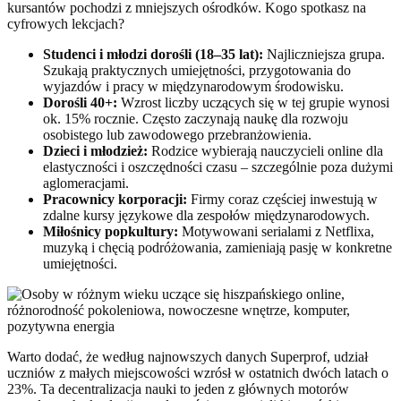
kursantów pochodzi z mniejszych ośrodków. Kogo spotkasz na
cyfrowych lekcjach?
Studenci i młodzi dorośli (18–35 lat):
Najliczniejsza grupa.
Szukają praktycznych umiejętności, przygotowania do
wyjazdów i pracy w międzynarodowym środowisku.
Dorośli 40+:
Wzrost liczby uczących się w tej grupie wynosi
ok. 15% rocznie. Często zaczynają naukę dla rozwoju
osobistego lub zawodowego przebranżowienia.
Dzieci i młodzież:
Rodzice wybierają nauczycieli online dla
elastyczności i oszczędności czasu – szczególnie poza dużymi
aglomeracjami.
Pracownicy korporacji:
Firmy coraz częściej inwestują w
zdalne kursy językowe dla zespołów międzynarodowych.
Miłośnicy popkultury:
Motywowani serialami z Netflixa,
muzyką i chęcią podróżowania, zamieniają pasję w konkretne
umiejętności.
Warto dodać, że według najnowszych danych Superprof, udział
uczniów z małych miejscowości wzrósł w ostatnich dwóch latach o
23%. Ta decentralizacja nauki to jeden z głównych motorów