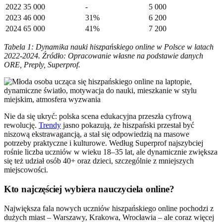
2022
35 000
-
5 000
2023
46 000
31%
6 200
2024
65 000
41%
7 200
Tabela 1: Dynamika nauki hiszpańskiego online w Polsce w latach
2022-2024. Źródło: Opracowanie własne na podstawie danych
ORE, Preply, Superprof.
Nie da się ukryć: polska scena edukacyjna przeszła cyfrową
rewolucję.
Trendy
jasno pokazują, że hiszpański przestał być
niszową ekstrawagancją, a stał się odpowiedzią na masowe
potrzeby praktyczne i kulturowe. Według Superprof najszybciej
rośnie liczba uczniów w wieku 18–35 lat, ale dynamicznie zwiększa
się też udział osób 40+ oraz dzieci, szczególnie z mniejszych
miejscowości.
Kto najczęściej wybiera nauczyciela online?
Największa fala nowych uczniów hiszpańskiego online pochodzi z
dużych miast – Warszawy, Krakowa, Wrocławia – ale coraz więcej