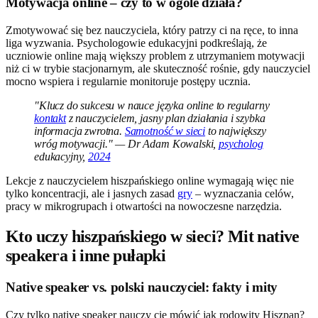
Motywacja online – czy to w ogóle działa?
Zmotywować się bez nauczyciela, który patrzy ci na ręce, to inna
liga wyzwania. Psychologowie edukacyjni podkreślają, że
uczniowie online mają większy problem z utrzymaniem motywacji
niż ci w trybie stacjonarnym, ale skuteczność rośnie, gdy nauczyciel
mocno wspiera i regularnie monitoruje postępy ucznia.
"Klucz do sukcesu w nauce języka online to regularny
kontakt
z nauczycielem, jasny plan działania i szybka
informacja zwrotna.
Samotność w sieci
to największy
wróg motywacji." — Dr Adam Kowalski,
psycholog
edukacyjny,
2024
Lekcje z nauczycielem hiszpańskiego online wymagają więc nie
tylko koncentracji, ale i jasnych zasad
gry
– wyznaczania celów,
pracy w mikrogrupach i otwartości na nowoczesne narzędzia.
Kto uczy hiszpańskiego w sieci? Mit native
speakera i inne pułapki
Native speaker vs. polski nauczyciel: fakty i mity
Czy tylko native speaker nauczy cię mówić jak rodowity Hiszpan?