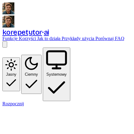
korepetytor
ai
Funkcje
Korzyści
Jak to działa
Przykłady użycia
Porównaj
FAQ
Jasny
Ciemny
Systemowy
Rozpocznij