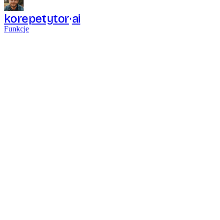
korepetytor
ai
Funkcje