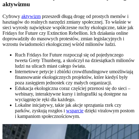
aktywizmu
Cyfrowy
aktywizm
przeszedł długą drogę od prostych memów i
hasztagów do realnych narzędzi zmiany społecznej. To właśnie w
sieci wyrosły największe współczesne ruchy ekologiczne, takie jak
Fridays for Future czy Extinction Rebellion. Ich działania online
doprowadziły do masowych protestów, zmian legislacyjnych i
wzrostu świadomości ekologicznej wśród milionów ludzi.
Ruch Fridays for Future rozpoczął się od pojedynczego
tweeta Grety Thunberg, a skończył na dziesiątkach milionów
ludzi na ulicach miast całego świata.
Internetowe petycje i zbiórki crowdfundingowe umożliwiają
finansowanie ekologicznych projektów, które kiedyś były
poza zasięgiem jednostek czy małych organizacji.
Edukacja ekologiczna coraz częściej przenosi się do sieci –
webinary, interaktywne kursy i infografiki są dostępne na
wyciągnięcie ręki dla każdego.
Lokalne inicjatywy, takie jak akcje sprzątania rzek czy
parków, zyskują rozgłos i
wsparcie
dzięki viralowym postom
i kampaniom społecznościowym.