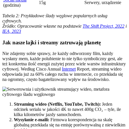
15g
Serwery, urządzenie
(godzina)
Tabela 2: Przykładowe ślady węglowe popularnych usług
cyfrowych.
Źródło: Opracowanie własne na podstawie
The Shift Project, 2022
i
IEA, 2023
Jak nasze lajki i streamy zatruwają planetę
Nie zdajemy sobie sprawy, że każdy odtworzony film, każdy
wysłany mem, każde polubienie to nie tylko symboliczny gest, ale
też konkretna ilość energii zużytej przez wiele warstw infrastruktury
cyfrowej. Według Cisco Annual
Internet
Report, streaming wideo
odpowiada już za 60% całego ruchu w internecie, co przekłada się
na ogromny, często bagatelizowany wpływ na środowisko.
Streaming wideo (Netflix, YouTube, Twitch):
Jeden
odcinek serialu w jakości 4K to nawet 400g CO₂ – tyle, ile
kilka kilometrów jazdy samochodem.
Wysyłanie e-maili:
Firmowa korespondencja na skalę
globalną przekłada się na emisję porównywalną z niewielkim