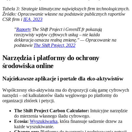
Tabela 3: Strategie klimatyczne największych firm technologicznych.
Źródło: Opracowanie własne na podstawie publicznych raportów
CSR firm i
IEA, 2023
"
Raporty
The Shift Project i GreenIT.fr pokazują
rzeczywisty wpływ cyfrowych usług – nie każda
deklaracja oznacza realną zmianę." — Opracowanie na
podstawie
The Shift Project, 2022
Narzędzia i platformy do ochrony
środowiska online
Najciekawsze aplikacje i portale dla eko-aktywistów
Współczesny eko-aktywista ma do dyspozycji całą gamę cyfrowych
narzędzi – od kalkulatorów śladu węglowego po platformy do
organizacji zbiórek i petycji.
The Shift Project Carbon Calculator:
Intuicyjne narzędzie
do mierzenia własnego śladu cyfrowego.
Ecosia:
Wyszukiwarka
, która finansuje sadzenie drzew za
każde wyszukiwanie.
Change.org:
Platforma do tworzenia i podpisywania petycji