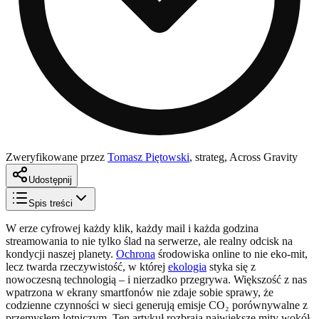
Zweryfikowane przez
Tomasz Piętowski
,
strateg, Across Gravity
Udostępnij
Spis treści
W erze cyfrowej każdy klik, każdy mail i każda godzina
streamowania to nie tylko ślad na serwerze, ale realny odcisk na
kondycji naszej planety.
Ochrona
środowiska online to nie eko-mit,
lecz twarda rzeczywistość, w której
ekologia
styka się z
nowoczesną technologią – i nierzadko przegrywa. Większość z nas
wpatrzona w ekrany smartfonów nie zdaje sobie sprawy, że
codzienne czynności w sieci generują emisje CO₂ porównywalne z
przemysłem lotniczym. Ten artykuł rozbraja największe mity wokół