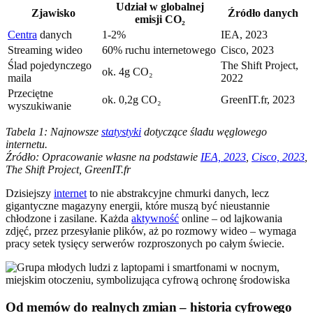
Udział w globalnej
Zjawisko
Źródło danych
emisji CO₂
Centra
danych
1-2%
IEA, 2023
Streaming wideo
60% ruchu internetowego
Cisco, 2023
Ślad pojedynczego
The Shift Project,
ok. 4g CO₂
maila
2022
Przeciętne
ok. 0,2g CO₂
GreenIT.fr, 2023
wyszukiwanie
Tabela 1: Najnowsze
statystyki
dotyczące śladu węglowego
internetu.
Źródło: Opracowanie własne na podstawie
IEA, 2023
,
Cisco, 2023
,
The Shift Project, GreenIT.fr
Dzisiejszy
internet
to nie abstrakcyjne chmurki danych, lecz
gigantyczne magazyny energii, które muszą być nieustannie
chłodzone i zasilane. Każda
aktywność
online – od lajkowania
zdjęć, przez przesyłanie plików, aż po rozmowy wideo – wymaga
pracy setek tysięcy serwerów rozproszonych po całym świecie.
Od memów do realnych zmian – historia cyfrowego