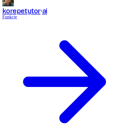
korepetytor
ai
Funkcje