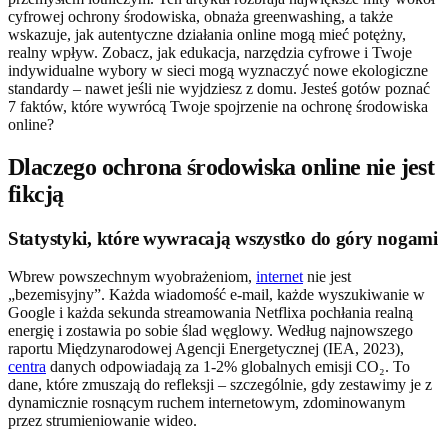
cyfrowej ochrony środowiska, obnaża greenwashing, a także
wskazuje, jak autentyczne działania online mogą mieć potężny,
realny wpływ. Zobacz, jak edukacja, narzędzia cyfrowe i Twoje
indywidualne wybory w sieci mogą wyznaczyć nowe ekologiczne
standardy – nawet jeśli nie wyjdziesz z domu. Jesteś gotów poznać
7 faktów, które wywrócą Twoje spojrzenie na ochronę środowiska
online?
Dlaczego ochrona środowiska online nie jest
fikcją
Statystyki, które wywracają wszystko do góry nogami
Wbrew powszechnym wyobrażeniom,
internet
nie jest
„bezemisyjny”. Każda wiadomość e-mail, każde wyszukiwanie w
Google i każda sekunda streamowania Netflixa pochłania realną
energię i zostawia po sobie ślad węglowy. Według najnowszego
raportu Międzynarodowej Agencji Energetycznej (IEA, 2023),
centra
danych odpowiadają za 1-2% globalnych emisji CO₂. To
dane, które zmuszają do refleksji – szczególnie, gdy zestawimy je z
dynamicznie rosnącym ruchem internetowym, zdominowanym
przez strumieniowanie wideo.