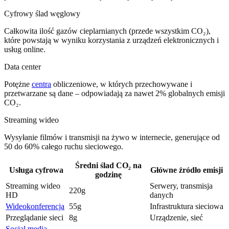
Cyfrowy ślad węglowy
Całkowita ilość gazów cieplarnianych (przede wszystkim CO₂),
które powstają w wyniku korzystania z urządzeń elektronicznych i
usług online.
Data center
Potężne
centra
obliczeniowe, w których przechowywane i
przetwarzane są dane – odpowiadają za nawet 2% globalnych emisji
CO₂.
Streaming wideo
Wysyłanie filmów i transmisji na żywo w internecie, generujące od
50 do 60% całego ruchu sieciowego.
Średni ślad CO₂ na
Usługa cyfrowa
Główne źródło emisji
godzinę
Streaming wideo
Serwery, transmisja
220g
HD
danych
Wideokonferencja
55g
Infrastruktura sieciowa
Przeglądanie sieci
8g
Urządzenie, sieć
Social media