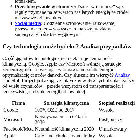
lotniskiem.
Przechowywanie w chmurze:
Dane „w chmurze” są z
reguły trzymane na serwerach zasilanych energią ze źródeł
nie zawsze odnawialnych.
Social media
:
Codzienne scrollowanie, lajkowanie,
przesyłanie zdjęć – wszystko to ma swój udział w
sumarycznym śladzie węglowym.
Czy technologia może być eko? Analiza przypadków
Część gigantów technologicznych deklaruje neutralność
klimatyczną. Google, Apple czy Microsoft wdrażają strategie
zeroemisyjności, inwestując w odnawialne źródła energii i
optymalizację centrów danych. Czy słusznie im wierzyć?
Analizy
The Shift Project pokazują, że faktyczny wpływ tych działań zależy
od wielu czynników – przede wszystkim od transparentności i
rzeczywistego udziału energii odnawialnej.
Firma
Strategia klimatyczna
Stopień realizacji
Google
100% OZE od 2017
Wysoki
Negatywna emisja CO₂ do
Microsoft
Postępujący
2030
Facebook/Meta
Neutralność klimatyczna 2020
Umiarkowany
Apple
Cały łańcuch dostaw neutralny
Wysoki