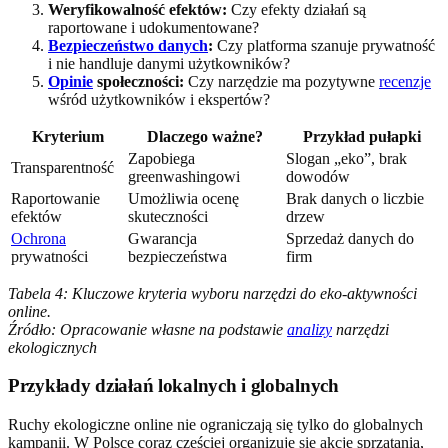
Weryfikowalność efektów:
Czy efekty działań są
raportowane i udokumentowane?
Bezpieczeństwo danych
:
Czy platforma szanuje prywatność
i nie handluje danymi użytkowników?
Opinie
społeczności:
Czy narzędzie ma pozytywne
recenzje
wśród użytkowników i ekspertów?
Kryterium
Dlaczego ważne?
Przykład pułapki
Zapobiega
Slogan „eko”, brak
Transparentność
greenwashingowi
dowodów
Raportowanie
Umożliwia ocenę
Brak danych o liczbie
efektów
skuteczności
drzew
Ochrona
Gwarancja
Sprzedaż danych do
prywatności
bezpieczeństwa
firm
Tabela 4: Kluczowe kryteria wyboru narzędzi do eko-aktywności
online.
Źródło: Opracowanie własne na podstawie
analizy
narzędzi
ekologicznych
Przykłady działań lokalnych i globalnych
Ruchy ekologiczne online nie ograniczają się tylko do globalnych
kampanii. W Polsce coraz częściej organizuje się akcje sprzątania,