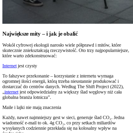
Największe mity – i jak je obalić
Wokół cyfrowej ekologii narosło wiele półprawd i mitów, które
skutecznie zniekształcają rzeczywistość. Oto trzy najpopularniejsze,
które warto zdekonstruować:
Internet
jest czysty
To fałszywe przekonanie – korzystanie z internetu wymaga
ogromnej ilości energii, którą trzeba nieustannie produkować i
dostarczać do centrów danych. Według The Shift Project (2022),
„
internet
jest odpowiedzialny za większy ślad węglowy niż cała
globalna branża lotnicza”.
Maile i lajki nie mają znaczenia
Każdy, nawet najmniejszy gest w sieci, generuje ślad CO₂. Jedna
wiadomość e-mail to ok. 4g CO₂, co przy setkach miliardów
wysyłanych codziennie przekłada się na kolosalny wpływ na