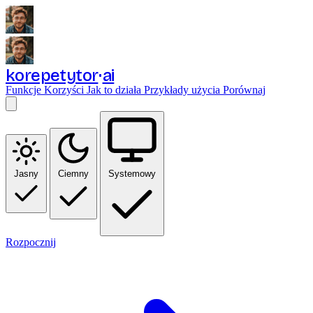
korepetytor
ai
Funkcje
Korzyści
Jak to działa
Przykłady użycia
Porównaj
Jasny
Ciemny
Systemowy
Rozpocznij