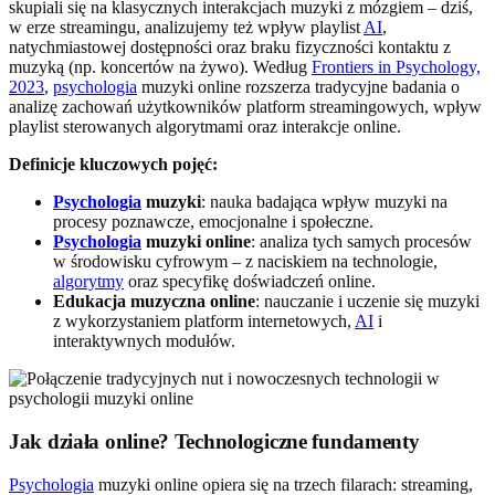
skupiali się na klasycznych interakcjach muzyki z mózgiem – dziś,
w erze streamingu, analizujemy też wpływ playlist
AI
,
natychmiastowej dostępności oraz braku fizyczności kontaktu z
muzyką (np. koncertów na żywo). Według
Frontiers in Psychology,
2023
,
psychologia
muzyki online rozszerza tradycyjne badania o
analizę zachowań użytkowników platform streamingowych, wpływ
playlist sterowanych algorytmami oraz interakcje online.
Definicje kluczowych pojęć:
Psychologia
muzyki
: nauka badająca wpływ muzyki na
procesy poznawcze, emocjonalne i społeczne.
Psychologia
muzyki online
: analiza tych samych procesów
w środowisku cyfrowym – z naciskiem na technologie,
algorytmy
oraz specyfikę doświadczeń online.
Edukacja muzyczna online
: nauczanie i uczenie się muzyki
z wykorzystaniem platform internetowych,
AI
i
interaktywnych modułów.
Jak działa online? Technologiczne fundamenty
Psychologia
muzyki online opiera się na trzech filarach: streaming,