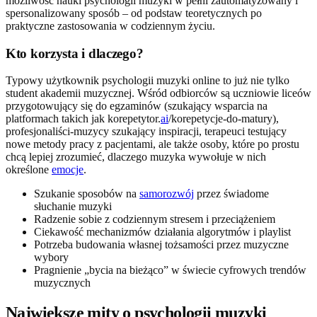
możliwość nauki psychologii muzyki w pełni zautomatyzowany i
spersonalizowany sposób – od podstaw teoretycznych po
praktyczne zastosowania w codziennym życiu.
Kto korzysta i dlaczego?
Typowy użytkownik psychologii muzyki online to już nie tylko
student akademii muzycznej. Wśród odbiorców są uczniowie liceów
przygotowujący się do egzaminów (szukający wsparcia na
platformach takich jak korepetytor.
ai
/korepetycje-do-matury),
profesjonaliści-muzycy szukający inspiracji, terapeuci testujący
nowe metody pracy z pacjentami, ale także osoby, które po prostu
chcą lepiej zrozumieć, dlaczego muzyka wywołuje w nich
określone
emocje
.
Szukanie sposobów na
samorozwój
przez świadome
słuchanie muzyki
Radzenie sobie z codziennym stresem i przeciążeniem
Ciekawość mechanizmów działania algorytmów i playlist
Potrzeba budowania własnej tożsamości przez muzyczne
wybory
Pragnienie „bycia na bieżąco” w świecie cyfrowych trendów
muzycznych
Największe mity o psychologii muzyki