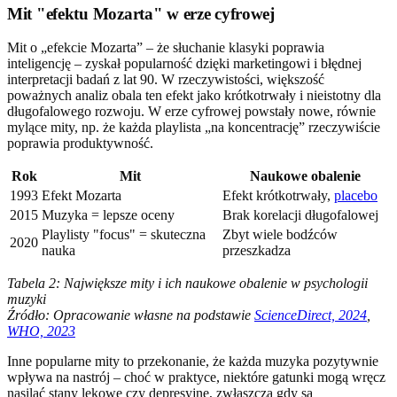
Mit "efektu Mozarta" w erze cyfrowej
Mit o „efekcie Mozarta” – że słuchanie klasyki poprawia
inteligencję – zyskał popularność dzięki marketingowi i błędnej
interpretacji badań z lat 90. W rzeczywistości, większość
poważnych analiz obala ten efekt jako krótkotrwały i nieistotny dla
długofalowego rozwoju. W erze cyfrowej powstały nowe, równie
mylące mity, np. że każda playlista „na koncentrację” rzeczywiście
poprawia produktywność.
Rok
Mit
Naukowe obalenie
1993
Efekt Mozarta
Efekt krótkotrwały,
placebo
2015
Muzyka = lepsze oceny
Brak korelacji długofalowej
Playlisty "focus" = skuteczna
Zbyt wiele bodźców
2020
nauka
przeszkadza
Tabela 2: Największe mity i ich naukowe obalenie w psychologii
muzyki
Źródło: Opracowanie własne na podstawie
ScienceDirect, 2024
,
WHO, 2023
Inne popularne mity to przekonanie, że każda muzyka pozytywnie
wpływa na nastrój – choć w praktyce, niektóre gatunki mogą wręcz
nasilać stany lękowe czy depresyjne, zwłaszcza gdy są