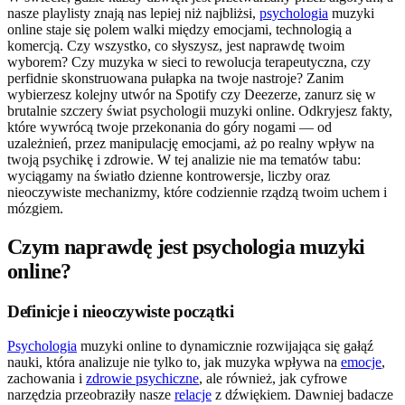
nasze playlisty znają nas lepiej niż najbliżsi,
psychologia
muzyki
online staje się polem walki między emocjami, technologią a
komercją. Czy wszystko, co słyszysz, jest naprawdę twoim
wyborem? Czy muzyka w sieci to rewolucja terapeutyczna, czy
perfidnie skonstruowana pułapka na twoje nastroje? Zanim
wybierzesz kolejny utwór na Spotify czy Deezerze, zanurz się w
brutalnie szczery świat psychologii muzyki online. Odkryjesz fakty,
które wywrócą twoje przekonania do góry nogami — od
uzależnień, przez manipulację emocjami, aż po realny wpływ na
twoją psychikę i zdrowie. W tej analizie nie ma tematów tabu:
wyciągamy na światło dzienne kontrowersje, liczby oraz
nieoczywiste mechanizmy, które codziennie rządzą twoim uchem i
mózgiem.
Czym naprawdę jest psychologia muzyki
online?
Definicje i nieoczywiste początki
Psychologia
muzyki online to dynamicznie rozwijająca się gałąź
nauki, która analizuje nie tylko to, jak muzyka wpływa na
emocje
,
zachowania i
zdrowie psychiczne
, ale również, jak cyfrowe
narzędzia przeobraziły nasze
relacje
z dźwiękiem. Dawniej badacze