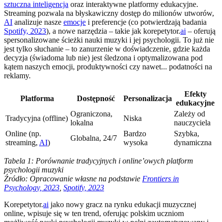
sztuczna inteligencja
oraz interaktywne platformy edukacyjne.
Streaming pozwala na błyskawiczny dostęp do milionów utworów,
AI
analizuje nasze
emocje
i preferencje (co potwierdzają badania
Spotify, 2023
), a nowe narzędzia – takie jak korepetytor.
ai
– oferują
spersonalizowane ścieżki nauki muzyki i jej psychologii. To już nie
jest tylko słuchanie – to zanurzenie w doświadczenie, gdzie każda
decyzja (świadoma lub nie) jest śledzona i optymalizowana pod
kątem naszych emocji, produktywności czy nawet... podatności na
reklamy.
Efekty
Platforma
Dostępność
Personalizacja
edukacyjne
Ograniczona,
Zależy od
Tradycyjna (offline)
Niska
lokalna
nauczyciela
Online (np.
Bardzo
Szybka,
Globalna, 24/7
streaming,
AI
)
wysoka
dynamiczna
Tabela 1: Porównanie tradycyjnych i online’owych platform
psychologii muzyki
Źródło: Opracowanie własne na podstawie
Frontiers in
Psychology, 2023
,
Spotify, 2023
Korepetytor.
ai
jako nowy gracz na rynku edukacji muzycznej
online, wpisuje się w ten trend, oferując polskim uczniom