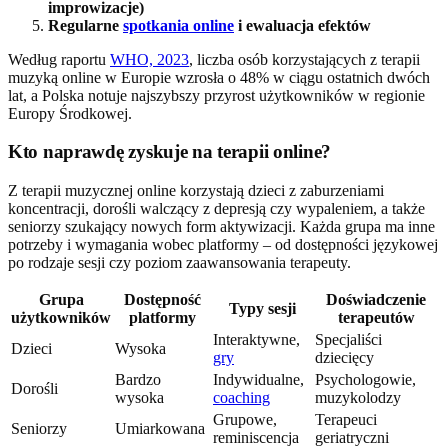
improwizacje)
Regularne
spotkania online
i ewaluacja efektów
Według raportu
WHO, 2023
, liczba osób korzystających z terapii
muzyką online w Europie wzrosła o 48% w ciągu ostatnich dwóch
lat, a Polska notuje najszybszy przyrost użytkowników w regionie
Europy Środkowej.
Kto naprawdę zyskuje na terapii online?
Z terapii muzycznej online korzystają dzieci z zaburzeniami
koncentracji, dorośli walczący z depresją czy wypaleniem, a także
seniorzy szukający nowych form aktywizacji. Każda grupa ma inne
potrzeby i wymagania wobec platformy – od dostępności językowej
po rodzaje sesji czy poziom zaawansowania terapeuty.
Grupa
Dostępność
Doświadczenie
Typy sesji
użytkowników
platformy
terapeutów
Interaktywne,
Specjaliści
Dzieci
Wysoka
gry
dziecięcy
Bardzo
Indywidualne,
Psychologowie,
Dorośli
wysoka
coaching
muzykolodzy
Grupowe,
Terapeuci
Seniorzy
Umiarkowana
reminiscencja
geriatryczni