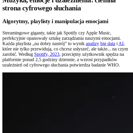
Muzyka, emocje i uzależnienia: ciemna
strona cyfrowego słuchania
Algorytmy, playlisty i manipulacja emocjami
Streamingowe giganty, takie jak Spotify czy Apple Music,
perfekcyjnie opanowały sztukę zarządzania naszymi emocjami.
Każda playlista „na dobry nastrój” to wynik
analizy
big data
i
AI
,
które nie tylko przewidują, co chcesz usłyszeć, ale także... na czym
zarobić. Według
Spotify, 2023
, przeciętny użytkownik spędza na
platformie ponad 2,5 godziny dziennie, a wzrost przypadków
uzależnień od cyfrowego słuchania potwierdza badanie WHO.