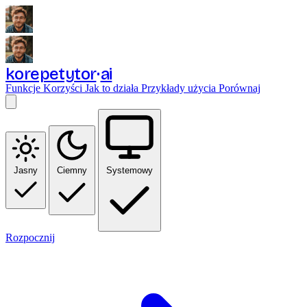
korepetytor
ai
Funkcje
Korzyści
Jak to działa
Przykłady użycia
Porównaj
Jasny
Ciemny
Systemowy
Rozpocznij