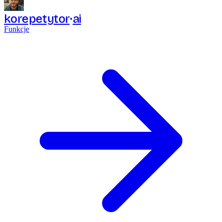
korepetytor
ai
Funkcje