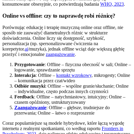
konsumowane obsesyjnie, co potwierdzają badania
WHO, 2023
.
Online vs offline: czy to naprawdę robi różnicę?
Porównując edukację i terapię muzyczną online oraz offline, nie
sposób nie zauważyć diametralnych różnic w strukturze
doświadczenia. Online liczy się dostępność, szybkość,
personalizacja (np. spersonalizowane ćwiczenia na
korepetytor.
ai
/muzyka), jednak offline wciąż daje większą głębię
przeżyć i emocjonalne
zaangażowanie
.
Przygotowanie
: Offline – fizyczna obecność w sali; Online –
logowanie, sprawdzanie sprzętu
Interakcja
: Offline –
kontakt wzrokowy
, mikrogesty; Online
– komunikacja przez czat/wideo
Odbiór muzyki
: Offline – wspólne granie/słuchanie; Online
– indywidualne, często podczas innych czynności
Feedback
: Offline – natychmiastowy, intuicyjny; Online –
czasem opóźniony, ustrukturyzowany
Zaangażowanie
: Offline – głębsze, trudniejsze do
przerwania; Online – łatwo o rozproszenie
Coraz popularniejsze są modele hybrydowe, które łączą wygodę
internetu z realnymi spotkaniami, co według raportu
Frontiers in
Psychology, 2023
, daje najlepsze efekty edukacyjne i terapeutyczne.