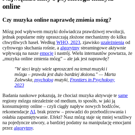
online
Czy muzyka online naprawdę zmienia mózg?
Mózg pod wpływem muzyki doświadcza prawdziwej rewolucji,
jednak popularne mity upraszczają złożone mechanizmy do kilku
chwytliwych haseł. Według
WHO, 2023
, zjawisko
uzależnienia
od
cyfrowego słuchania rośnie, a
algorytmy
streamingowe aktywnie
wpływają na nasze
emocje
i nastrój. Wielu internautów powtarza, że
„muzyka online zmienia mózg” – ale jak jest naprawdę?
"W sieci krąży wiele uproszczeń na temat muzyki i
mózgu – prawda jest dużo bardziej złożona." — Marta
Zalewska,
psycholog
muzyki,
Frontiers in Psychology,
2023
Badania naukowe pokazują, że chociaż muzyka aktywuje te
same
regiony mózgu niezależnie od medium, to sposób, w jaki ją
konsumujemy online – czyli ciągły napływ nowych bodźców,
rekomendacje
AI
, brak przerw – prowadzi do przebodźcowania i
osłabia zapamiętywanie. Efekt? Nasz mózg staje się mniej wrażliwy
na pojedyncze utwory, a bardziej podatny na manipulację emocjami
przez
algorytmy
.