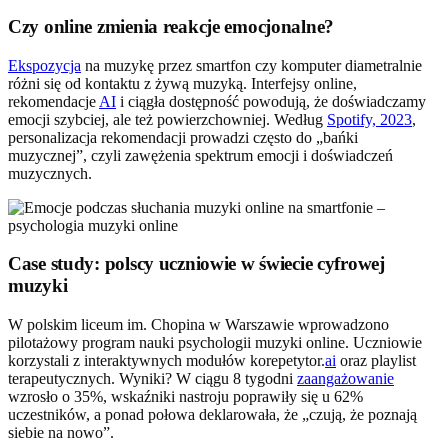
Czy online zmienia reakcje emocjonalne?
Ekspozycja
na muzykę przez smartfon czy komputer diametralnie
różni się od kontaktu z żywą muzyką. Interfejsy online,
rekomendacje
AI
i ciągła dostępność powodują, że doświadczamy
emocji szybciej, ale też powierzchowniej. Według
Spotify, 2023
,
personalizacja rekomendacji prowadzi często do „bańki
muzycznej”, czyli zawężenia spektrum emocji i doświadczeń
muzycznych.
Case study: polscy uczniowie w świecie cyfrowej
muzyki
W polskim liceum im. Chopina w Warszawie wprowadzono
pilotażowy program nauki psychologii muzyki online. Uczniowie
korzystali z interaktywnych modułów korepetytor.
ai
oraz playlist
terapeutycznych. Wyniki? W ciągu 8 tygodni
zaangażowanie
wzrosło o 35%, wskaźniki nastroju poprawiły się u 62%
uczestników, a ponad połowa deklarowała, że „czują, że poznają
siebie na nowo”.