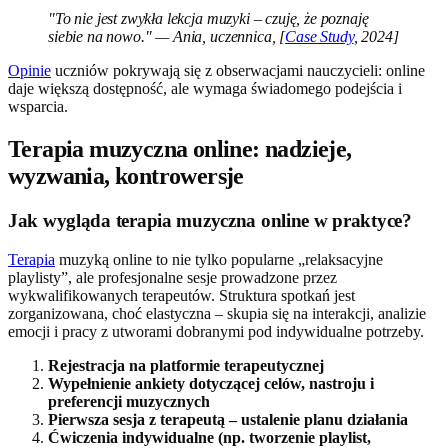
"To nie jest zwykła lekcja muzyki – czuję, że poznaję
siebie na nowo." — Ania, uczennica, [
Case Study
, 2024]
Opinie
uczniów pokrywają się z obserwacjami nauczycieli: online
daje większą dostępność, ale wymaga świadomego podejścia i
wsparcia.
Terapia muzyczna online: nadzieje,
wyzwania, kontrowersje
Jak wygląda terapia muzyczna online w praktyce?
Terapia
muzyką online to nie tylko popularne „relaksacyjne
playlisty”, ale profesjonalne sesje prowadzone przez
wykwalifikowanych terapeutów. Struktura spotkań jest
zorganizowana, choć elastyczna – skupia się na interakcji, analizie
emocji i pracy z utworami dobranymi pod indywidualne potrzeby.
Rejestracja na platformie terapeutycznej
Wypełnienie ankiety dotyczącej celów, nastroju i
preferencji muzycznych
Pierwsza sesja z terapeutą – ustalenie planu działania
Ćwiczenia indywidualne (np. tworzenie playlist,