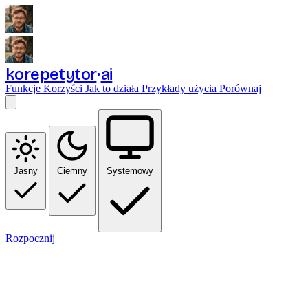
korepetytor
ai
Funkcje
Korzyści
Jak to działa
Przykłady użycia
Porównaj
Jasny
Ciemny
Systemowy
Rozpocznij