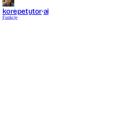
korepetytor
ai
Funkcje