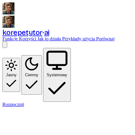
korepetytor
ai
Funkcje
Korzyści
Jak to działa
Przykłady użycia
Porównaj
Jasny
Ciemny
Systemowy
Rozpocznij