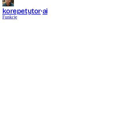
korepetytor
ai
Funkcje