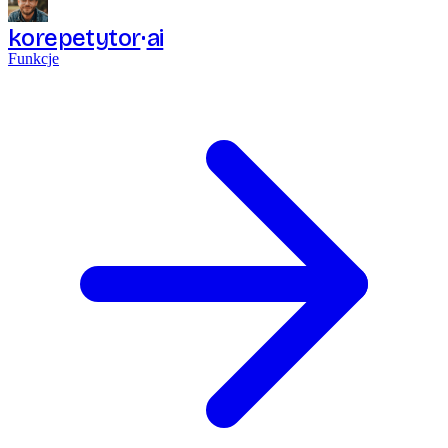
korepetytor
ai
Funkcje