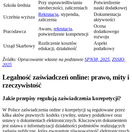
Przy usprawiedliwianiu
Potwierdzenie
Szkoła średnia
nieobecności, zaliczeniach
nauki dodatkowej
Rekrutacja
, stypendia,
Dokumentacja
Uczelnia wyższa
zaliczenia
aktywności
Ocena
Awans,
rekrutacja
,
Pracodawca
dodatkowego
potwierdzenie kompetencji
rozwoju
Rozliczenie kosztów
Aspekt
Urząd Skarbowy
edukacji, działalność
podatkowy
Źródło: Opracowanie własne na podstawie
SPN38, 2025
,
ZSSIO,
2025
Legalność zaświadczeń online: prawo, mity i
rzeczywistość
Jakie przepisy regulują zaświadczenia korepetycji?
W Polsce zaświadczenia online z korepetycji są regulowane przez
kilka aktów prawnych: kodeks cywilny, ustawy podatkowe oraz
ustawy o dokumentach elektronicznych. Kluczowym dokumentem
jest ustawa o informatyzacji działalności podmiotów realizujących
zadania publiczne, która gwarantuje równoważność elektronicznych