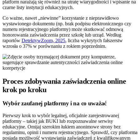
platform narażają się również na utratę wiarygodności i wpisanie na
czarne listy instytucji edukacyjnych.
Co ważne, nawet „niewinne” korzystanie z nieprawidłowo
wystawionego dokumentu (np. brak podpisu elektronicznego czy
numeru rejestracyjnego platformy) może skutkować odmową
honorowania zaświadczenia przez szkołę lub urząd. Według
raportów
DetektywZoom, 2025
, liczba wykrytych fałszerstw
wzrosła o 37% w porównaniu z rokiem poprzednim.
Proces zdobywania zaświadczenia online
krok po kroku
Wybór zaufanej platformy i na co uważać
Pierwszy krok to wybór legalnej, oficjalnie zarejestrowanej
platformy – takiej jak BUKI lub rozpoznawalne serwisy
edukacyjne. Omijaj szerokim łukiem anonimowe strony bez
regulaminu, opinii i numeru rejestracyjnego. Sprawdź, czy platforma
posiada możliwość wystawiania zaświadczeń z kwalifikowanym