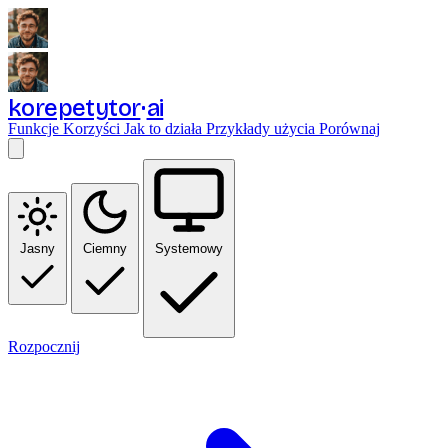
korepetytor
ai
Funkcje
Korzyści
Jak to działa
Przykłady użycia
Porównaj
Jasny
Ciemny
Systemowy
Rozpocznij