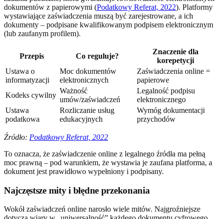
dokumentów z papierowymi (
Podatkowy Referat, 2022
). Platformy
wystawiające zaświadczenia muszą być zarejestrowane, a ich
dokumenty – podpisane kwalifikowanym podpisem elektronicznym
(lub zaufanym profilem).
Znaczenie dla
Przepis
Co reguluje?
korepetycji
Ustawa o
Moc dokumentów
Zaświadczenia online =
informatyzacji
elektronicznych
papierowe
Ważność
Legalność podpisu
Kodeks cywilny
umów/zaświadczeń
elektronicznego
Ustawa
Rozliczanie usług
Wymóg dokumentacji
podatkowa
edukacyjnych
przychodów
Źródło:
Podatkowy Referat, 2022
To oznacza, że zaświadczenie online z legalnego źródła ma pełną
moc prawną – pod warunkiem, że wystawia je zaufana platforma, a
dokument jest prawidłowo wypełniony i podpisany.
Najczęstsze mity i błędne przekonania
Wokół zaświadczeń online narosło wiele mitów. Najgroźniejsze
dotyczą wiary w „uniwersalność” każdego dokumentu cyfrowego