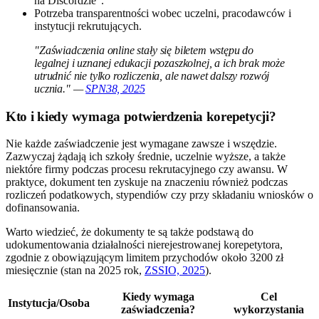
na Discordzie”.
Potrzeba transparentności wobec uczelni, pracodawców i
instytucji rekrutujących.
"Zaświadczenia online stały się biletem wstępu do
legalnej i uznanej edukacji pozaszkolnej, a ich brak może
utrudnić nie tylko rozliczenia, ale nawet dalszy rozwój
ucznia." —
SPN38, 2025
Kto i kiedy wymaga potwierdzenia korepetycji?
Nie każde zaświadczenie jest wymagane zawsze i wszędzie.
Zazwyczaj żądają ich szkoły średnie, uczelnie wyższe, a także
niektóre firmy podczas procesu rekrutacyjnego czy awansu. W
praktyce, dokument ten zyskuje na znaczeniu również podczas
rozliczeń podatkowych, stypendiów czy przy składaniu wniosków o
dofinansowania.
Warto wiedzieć, że dokumenty te są także podstawą do
udokumentowania działalności nierejestrowanej korepetytora,
zgodnie z obowiązującym limitem przychodów około 3200 zł
miesięcznie (stan na 2025 rok,
ZSSIO, 2025
).
Kiedy wymaga
Cel
Instytucja/Osoba
zaświadczenia?
wykorzystania