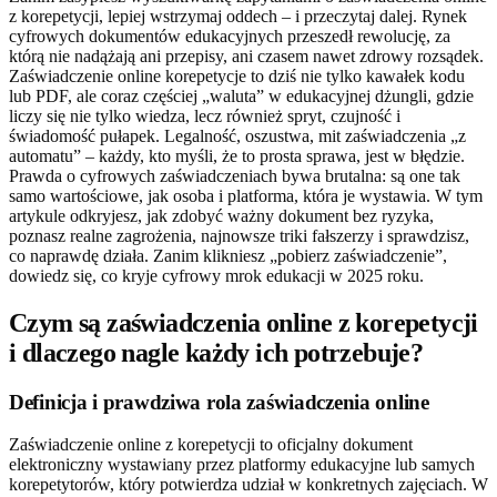
z korepetycji, lepiej wstrzymaj oddech – i przeczytaj dalej. Rynek
cyfrowych dokumentów edukacyjnych przeszedł rewolucję, za
którą nie nadążają ani przepisy, ani czasem nawet zdrowy rozsądek.
Zaświadczenie online korepetycje to dziś nie tylko kawałek kodu
lub PDF, ale coraz częściej „waluta” w edukacyjnej dżungli, gdzie
liczy się nie tylko wiedza, lecz również spryt, czujność i
świadomość pułapek. Legalność, oszustwa, mit zaświadczenia „z
automatu” – każdy, kto myśli, że to prosta sprawa, jest w błędzie.
Prawda o cyfrowych zaświadczeniach bywa brutalna: są one tak
samo wartościowe, jak osoba i platforma, która je wystawia. W tym
artykule odkryjesz, jak zdobyć ważny dokument bez ryzyka,
poznasz realne zagrożenia, najnowsze triki fałszerzy i sprawdzisz,
co naprawdę działa. Zanim klikniesz „pobierz zaświadczenie”,
dowiedz się, co kryje cyfrowy mrok edukacji w 2025 roku.
Czym są zaświadczenia online z korepetycji
i dlaczego nagle każdy ich potrzebuje?
Definicja i prawdziwa rola zaświadczenia online
Zaświadczenie online z korepetycji to oficjalny dokument
elektroniczny wystawiany przez platformy edukacyjne lub samych
korepetytorów, który potwierdza udział w konkretnych zajęciach. W