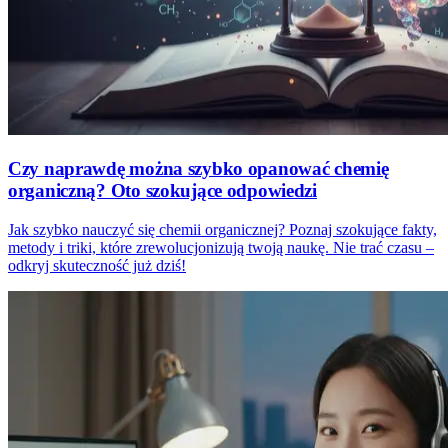
Czy naprawdę można szybko opanować chemię
organiczną? Oto szokujące odpowiedzi
Jak szybko nauczyć się chemii organicznej? Poznaj szokujące fakty,
metody i triki, które zrewolucjonizują twoją naukę. Nie trać czasu –
odkryj skuteczność już dziś!