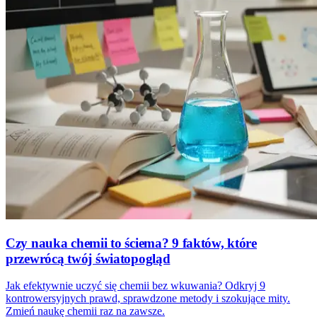
Czy nauka chemii to ściema? 9 faktów, które
przewrócą twój światopogląd
Jak efektywnie uczyć się chemii bez wkuwania? Odkryj 9
kontrowersyjnych prawd, sprawdzone metody i szokujące mity.
Zmień naukę chemii raz na zawsze.