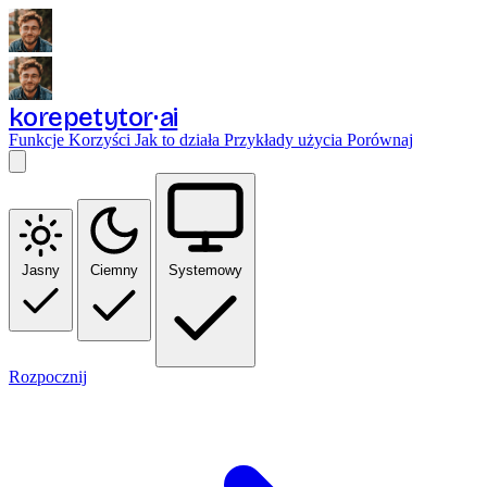
korepetytor
ai
Funkcje
Korzyści
Jak to działa
Przykłady użycia
Porównaj
Jasny
Ciemny
Systemowy
Rozpocznij