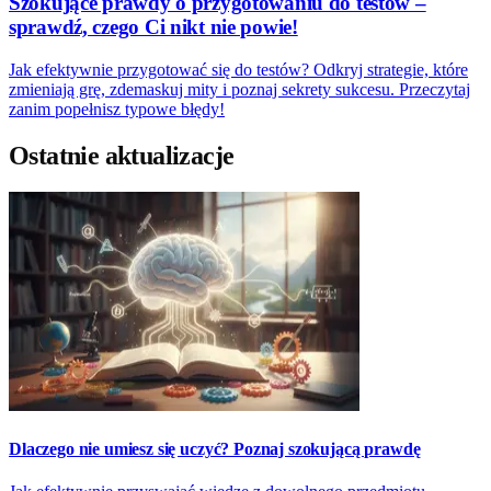
Szokujące prawdy o przygotowaniu do testów –
sprawdź, czego Ci nikt nie powie!
Jak efektywnie przygotować się do testów? Odkryj strategie, które
zmieniają grę, zdemaskuj mity i poznaj sekrety sukcesu. Przeczytaj
zanim popełnisz typowe błędy!
Ostatnie aktualizacje
Dlaczego nie umiesz się uczyć? Poznaj szokującą prawdę