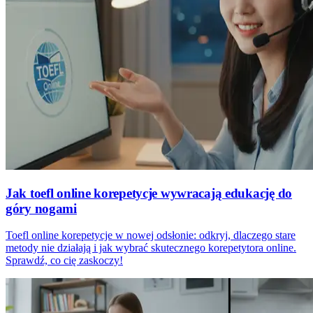
Jak toefl online korepetycje wywracają edukację do
góry nogami
Toefl online korepetycje w nowej odsłonie: odkryj, dlaczego stare
metody nie działają i jak wybrać skutecznego korepetytora online.
Sprawdź, co cię zaskoczy!