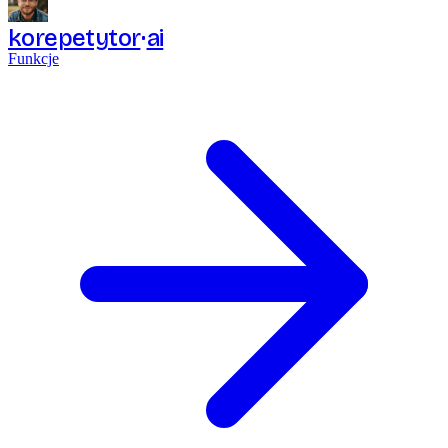
korepetytor
ai
Funkcje