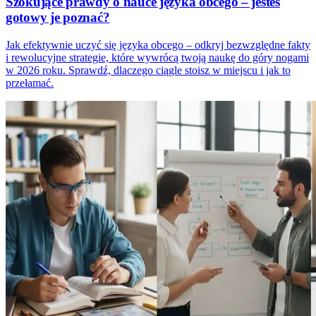
Szokujące prawdy o nauce języka obcego – jesteś
gotowy je poznać?
Jak efektywnie uczyć się języka obcego – odkryj bezwzględne fakty
i rewolucyjne strategie, które wywrócą twoją naukę do góry nogami
w 2026 roku. Sprawdź, dlaczego ciągle stoisz w miejscu i jak to
przełamać.