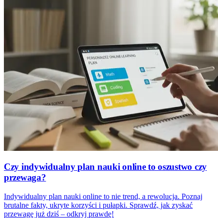
Czy indywidualny plan nauki online to oszustwo czy
przewaga?
Indywidualny plan nauki online to nie trend, a rewolucja. Poznaj
brutalne fakty, ukryte korzyści i pułapki. Sprawdź, jak zyskać
przewagę już dziś – odkryj prawdę!