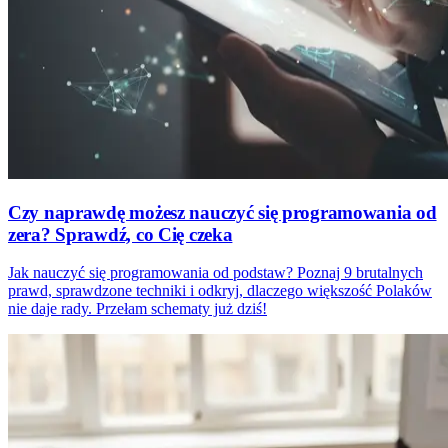
Czy naprawdę możesz nauczyć się programowania od
zera? Sprawdź, co Cię czeka
Jak nauczyć się programowania od podstaw? Poznaj 9 brutalnych
prawd, sprawdzone techniki i odkryj, dlaczego większość Polaków
nie daje rady. Przełam schematy już dziś!