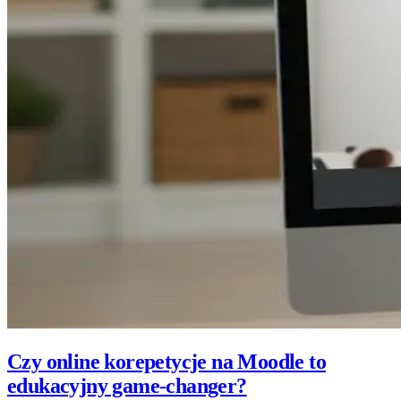
Czy online korepetycje na Moodle to
edukacyjny game-changer?