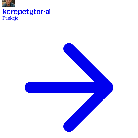
korepetytor
ai
Funkcje