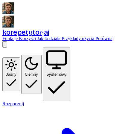
korepetytor
ai
Funkcje
Korzyści
Jak to działa
Przykłady użycia
Porównaj
Jasny
Ciemny
Systemowy
Rozpocznij