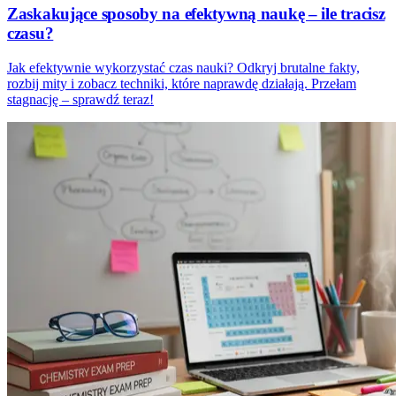
Zaskakujące sposoby na efektywną naukę – ile tracisz
czasu?
Jak efektywnie wykorzystać czas nauki? Odkryj brutalne fakty,
rozbij mity i zobacz techniki, które naprawdę działają. Przełam
stagnację – sprawdź teraz!