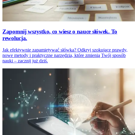
Zapomnij wszystko, co wiesz o nauce słówek. To
rewolucja.
Jak efektywnie zapamiętywać słówka? Odkryj szokujące prawdy,
nowe metody i praktyczne narzędzia, które zmienią Twój sposób
nauki – zacznij już dziś.