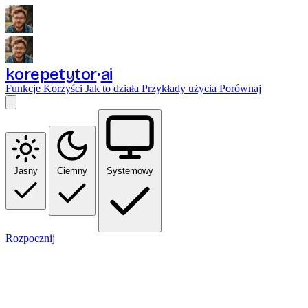
korepetytor
ai
Funkcje
Korzyści
Jak to działa
Przykłady użycia
Porównaj
Jasny
Ciemny
Systemowy
Rozpocznij