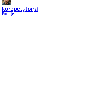
korepetytor
ai
Funkcje