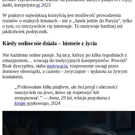
italki, korepetytor.
ai
2023
W praktyce największą korzyścią jest możliwość prowadzenia
rozmów o realnych tematach – nie o „Janek jedzie do Paryża”, tylko
o tym, co rzeczywiście cię interesuje. To motywuje bardziej niż
jakikolwiek podręcznik.
Kiedy online nie działa – historie z życia
Nie każdemu online pasuje. Są tacy, którzy po kilku tygodniach z
entuzjazmem… wracają do tradycyjnych korepetytorów. Powód?
Brak dyscypliny, słaba
motywacja
, rozproszenie uwagi przez
domowe obowiązki, a czasem – zwyczajnie – tęsknota za żywym
kontaktem.
„Próbowałam kilku platform, ale bez presji i obecności
nauczyciela na żywo, łatwo się rozproszyć lub
zrezygnować.” — Anna, 29 lat, relacja pozyskana z
forum
językowego, 2024