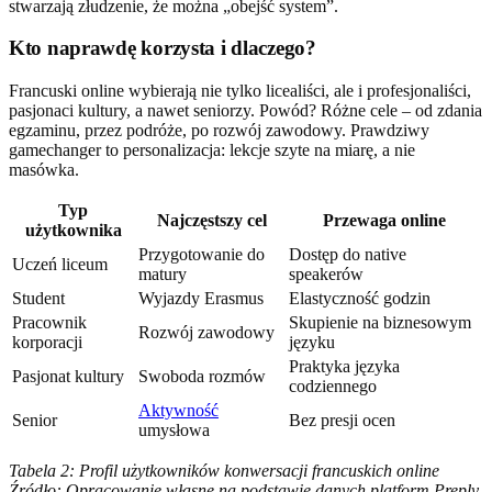
stwarzają złudzenie, że można „obejść system”.
Kto naprawdę korzysta i dlaczego?
Francuski online wybierają nie tylko licealiści, ale i profesjonaliści,
pasjonaci kultury, a nawet seniorzy. Powód? Różne cele – od zdania
egzaminu, przez podróże, po rozwój zawodowy. Prawdziwy
gamechanger to personalizacja: lekcje szyte na miarę, a nie
masówka.
Typ
Najczęstszy cel
Przewaga online
użytkownika
Przygotowanie do
Dostęp do native
Uczeń liceum
matury
speakerów
Student
Wyjazdy Erasmus
Elastyczność godzin
Pracownik
Skupienie na biznesowym
Rozwój zawodowy
korporacji
języku
Praktyka języka
Pasjonat kultury
Swoboda rozmów
codziennego
Aktywność
Senior
Bez presji ocen
umysłowa
Tabela 2: Profil użytkowników konwersacji francuskich online
Źródło: Opracowanie własne na podstawie danych platform Preply,