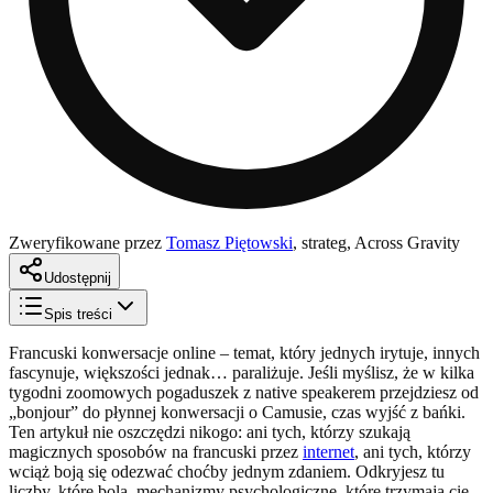
Zweryfikowane przez
Tomasz Piętowski
,
strateg, Across Gravity
Udostępnij
Spis treści
Francuski konwersacje online – temat, który jednych irytuje, innych
fascynuje, większości jednak… paraliżuje. Jeśli myślisz, że w kilka
tygodni zoomowych pogaduszek z native speakerem przejdziesz od
„bonjour” do płynnej konwersacji o Camusie, czas wyjść z bańki.
Ten artykuł nie oszczędzi nikogo: ani tych, którzy szukają
magicznych sposobów na francuski przez
internet
, ani tych, którzy
wciąż boją się odezwać choćby jednym zdaniem. Odkryjesz tu
liczby, które bolą, mechanizmy psychologiczne, które trzymają cię