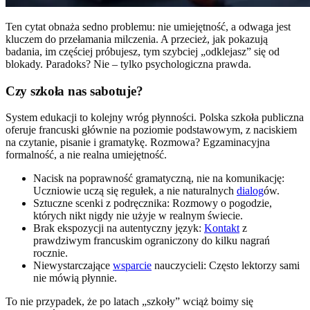
Ten cytat obnaża sedno problemu: nie umiejętność, a odwaga jest
kluczem do przełamania milczenia. A przecież, jak pokazują
badania, im częściej próbujesz, tym szybciej „odklejasz” się od
blokady. Paradoks? Nie – tylko psychologiczna prawda.
Czy szkoła nas sabotuje?
System edukacji to kolejny wróg płynności. Polska szkoła publiczna
oferuje francuski głównie na poziomie podstawowym, z naciskiem
na czytanie, pisanie i gramatykę. Rozmowa? Egzaminacyjna
formalność, a nie realna umiejętność.
Nacisk na poprawność gramatyczną, nie na komunikację:
Uczniowie uczą się regułek, a nie naturalnych
dialog
ów.
Sztuczne scenki z podręcznika: Rozmowy o pogodzie,
których nikt nigdy nie użyje w realnym świecie.
Brak ekspozycji na autentyczny język:
Kontakt
z
prawdziwym francuskim ograniczony do kilku nagrań
rocznie.
Niewystarczające
wsparcie
nauczycieli: Często lektorzy sami
nie mówią płynnie.
To nie przypadek, że po latach „szkoły” wciąż boimy się