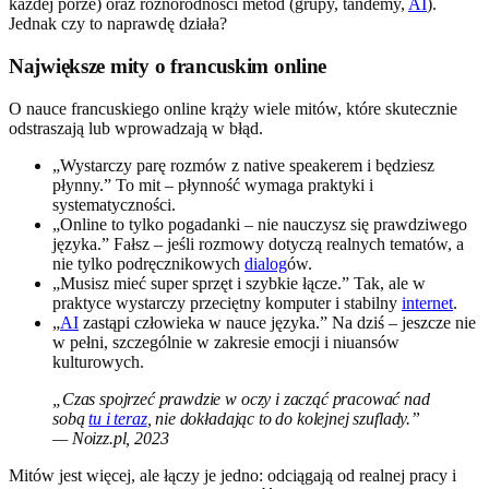
każdej porze) oraz różnorodności metod (grupy, tandemy,
AI
).
Jednak czy to naprawdę działa?
Największe mity o francuskim online
O nauce francuskiego online krąży wiele mitów, które skutecznie
odstraszają lub wprowadzają w błąd.
„Wystarczy parę rozmów z native speakerem i będziesz
płynny.” To mit – płynność wymaga praktyki i
systematyczności.
„Online to tylko pogadanki – nie nauczysz się prawdziwego
języka.” Fałsz – jeśli rozmowy dotyczą realnych tematów, a
nie tylko podręcznikowych
dialog
ów.
„Musisz mieć super sprzęt i szybkie łącze.” Tak, ale w
praktyce wystarczy przeciętny komputer i stabilny
internet
.
„
AI
zastąpi człowieka w nauce języka.” Na dziś – jeszcze nie
w pełni, szczególnie w zakresie emocji i niuansów
kulturowych.
„Czas spojrzeć prawdzie w oczy i zacząć pracować nad
sobą
tu i teraz
, nie dokładając to do kolejnej szuflady.”
— Noizz.pl, 2023
Mitów jest więcej, ale łączy je jedno: odciągają od realnej pracy i