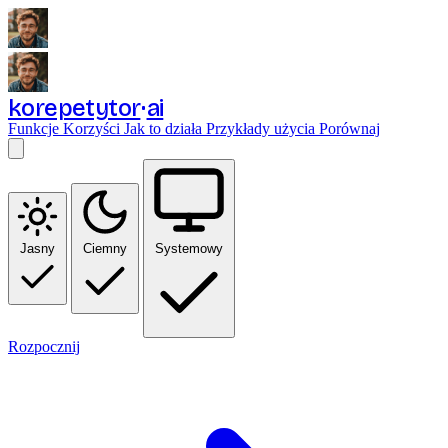
korepetytor
ai
Funkcje
Korzyści
Jak to działa
Przykłady użycia
Porównaj
Jasny
Ciemny
Systemowy
Rozpocznij