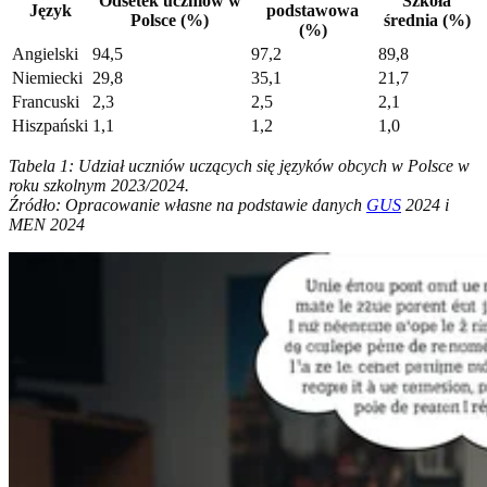
Odsetek uczniów w
Szkoła
Język
podstawowa
Polsce (%)
średnia (%)
(%)
Angielski
94,5
97,2
89,8
Niemiecki
29,8
35,1
21,7
Francuski
2,3
2,5
2,1
Hiszpański
1,1
1,2
1,0
Tabela 1: Udział uczniów uczących się języków obcych w Polsce w
roku szkolnym 2023/2024.
Źródło: Opracowanie własne na podstawie danych
GUS
2024 i
MEN 2024