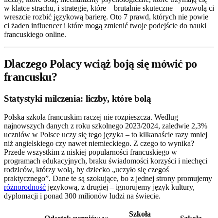
w klatce strachu, i strategie, które – brutalnie skuteczne – pozwolą ci
wreszcie rozbić językową barierę. Oto 7 prawd, których nie powie
ci żaden influencer i które mogą zmienić twoje podejście do nauki
francuskiego online.
Dlaczego Polacy wciąż boją się mówić po
francusku?
Statystyki milczenia: liczby, które bolą
Polska szkoła francuskim raczej nie rozpieszcza. Według
najnowszych danych z roku szkolnego 2023/2024, zaledwie 2,3%
uczniów w Polsce uczy się tego języka – to kilkanaście razy mniej
niż angielskiego czy nawet niemieckiego. Z czego to wynika?
Przede wszystkim z niskiej popularności francuskiego w
programach edukacyjnych, braku świadomości korzyści i niechęci
rodziców, którzy wolą, by dziecko „uczyło się czegoś
praktycznego”. Dane te są szokujące, bo z jednej strony promujemy
różnorodność
językową, z drugiej – ignorujemy język kultury,
dyplomacji i ponad 300 milionów ludzi na świecie.
Szkoła