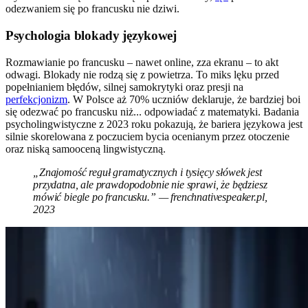
odezwaniem się po francusku nie dziwi.
Psychologia blokady językowej
Rozmawianie po francusku – nawet online, zza ekranu – to akt
odwagi. Blokady nie rodzą się z powietrza. To miks lęku przed
popełnianiem błędów, silnej samokrytyki oraz presji na
perfekcjonizm
. W Polsce aż 70% uczniów deklaruje, że bardziej boi
się odezwać po francusku niż... odpowiadać z matematyki. Badania
psycholingwistyczne z 2023 roku pokazują, że bariera językowa jest
silnie skorelowana z poczuciem bycia ocenianym przez otoczenie
oraz niską samooceną lingwistyczną.
„Znajomość reguł gramatycznych i tysięcy słówek jest
przydatna, ale prawdopodobnie nie sprawi, że będziesz
mówić biegle po francusku.” — frenchnativespeaker.pl,
2023