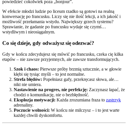
powiedzieć cokolwiek poza „bonjour”.
W efekcie młodzi ludzie po liceum rzadko są gotowi na realną
konwersację po francusku. Liczy się nie ilość lekcji, a ich jakość i
możliwość przełamania wstydu. Największy grzech systemu?
Sprawianie, że gadanie po francusku wydaje się czymś…
wstydliwym i nieosiągalnym.
Co się dzieje, gdy odważysz się odezwać?
Gdy w końcu zdecydujesz się mówić po francusku, czeka cię kilka
etapów – nie zawsze przyjemnych, ale zawsze transformujących.
Szok i chaos:
Pierwsze próby brzmią sztucznie, a w głowie
kłębi się tysiąc myśli – to jest normalne.
Strefa błędów:
Popełniasz gafy, przekręcasz słowa, ale…
nikt nie umiera.
Nastawienie na progres, nie perfekcję:
Zaczynasz łapać, że
chodzi o komunikację, nie o bezbłędność.
Eksplozja motywacji:
Każda zrozumiana fraza to
zastrzyk
adrenaliny.
Poczucie wolności:
W końcu nie milczysz – i to jest warte
każdej chwili dyskomfortu.