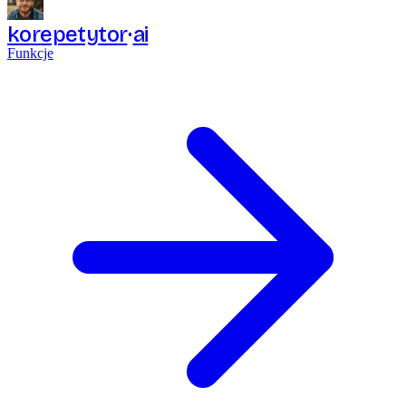
korepetytor
ai
Funkcje