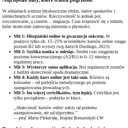
W reklamach widzisz błyskawiczne efekty, native speakerów i
uśmiechniętych uczniów. Rzeczywistość to jednak pot,
rozczarowanie, a czasem… stagnacja. Czas rozprawić się z mitami,
które skutecznie zatruwają marzenia o płynności.
Mit 1: Hiszpański online to gwarancja sukcesu.
W
praktyce tylko ok. 15–25% uczestników kursów online osiąga
poziom B2 lub wyższy (wg danych Duolingo, 2023).
Mit 2: Szybka nauka w miesiąc.
Średni czas osiągnięcia
poziomu konwersacyjnego (A2/B1) to 6–12 miesięcy
regularnej pracy.
Mit 3: Wystarczy sama aplikacja.
Bez regularnych rozmów
z ludźmi skuteczność spada dramatycznie.
Mit 4: Każdy kurs online jest taki sam.
Różnice są
kolosalne – od podejścia metodycznego po poziom
zaangażowania prowadzących.
Mit 5: Im więcej certyfikatów, tym lepiej.
Certyfikat jest
tylko początkiem – praktyka to klucz.
„Skuteczność kursów online zależy od poziomu
zaangażowania, nie od algorytmu.”
— prof. Marta Piekarska, Instytut Romanistyki UW