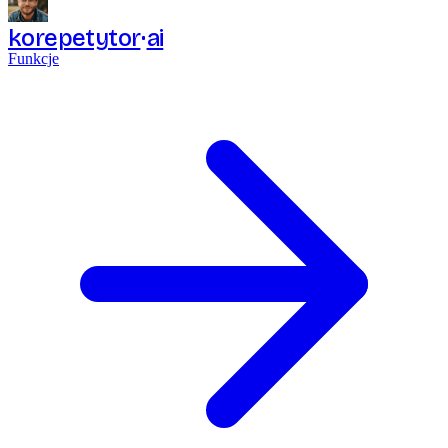
korepetytor
ai
Funkcje