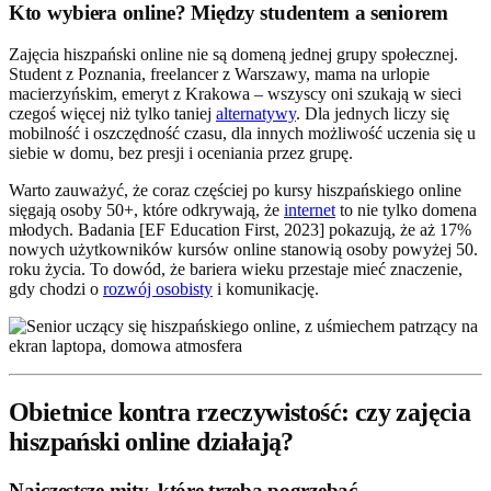
Kto wybiera online? Między studentem a seniorem
Zajęcia hiszpański online nie są domeną jednej grupy społecznej.
Student z Poznania, freelancer z Warszawy, mama na urlopie
macierzyńskim, emeryt z Krakowa – wszyscy oni szukają w sieci
czegoś więcej niż tylko taniej
alternatywy
. Dla jednych liczy się
mobilność i oszczędność czasu, dla innych możliwość uczenia się u
siebie w domu, bez presji i oceniania przez grupę.
Warto zauważyć, że coraz częściej po kursy hiszpańskiego online
sięgają osoby 50+, które odkrywają, że
internet
to nie tylko domena
młodych. Badania [EF Education First, 2023] pokazują, że aż 17%
nowych użytkowników kursów online stanowią osoby powyżej 50.
roku życia. To dowód, że bariera wieku przestaje mieć znaczenie,
gdy chodzi o
rozwój osobisty
i komunikację.
Obietnice kontra rzeczywistość: czy zajęcia
hiszpański online działają?
Najczęstsze mity, które trzeba pogrzebać