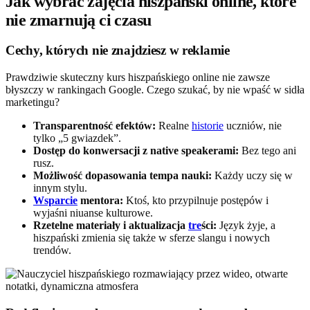
Jak wybrać zajęcia hiszpański online, które
nie zmarnują ci czasu
Cechy, których nie znajdziesz w reklamie
Prawdziwie skuteczny kurs hiszpańskiego online nie zawsze
błyszczy w rankingach Google. Czego szukać, by nie wpaść w sidła
marketingu?
Transparentność efektów:
Realne
historie
uczniów, nie
tylko „5 gwiazdek”.
Dostęp do konwersacji z native speakerami:
Bez tego ani
rusz.
Możliwość dopasowania tempa nauki:
Każdy uczy się w
innym stylu.
Wsparcie
mentora:
Ktoś, kto przypilnuje postępów i
wyjaśni niuanse kulturowe.
Rzetelne materiały i aktualizacja
tre
ści:
Język żyje, a
hiszpański zmienia się także w sferze slangu i nowych
trendów.