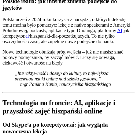
Polskie realia: jak internet zmienia podejście do
języków
Polski uczeń z 2024 roku korzysta z narzędzi, o których dekadę
temu można było pomarzyć: lekcje z native speakerami z Ameryki
Południowej, podcasty, aplikacje typu Duolingo, platformy
AI
jak
korepetytor.
ai
/hiszpanski-dla-poczatkujacych. To nie tylko
oszczędność czasu, ale zupełnie nowe podejście do nauki.
Nowe technologie obniżają próg wejścia – już nie musisz znać
połowy podręcznika, by zacząć mówić. Liczy się odwaga,
ciekawość i otwartość na błędy.
„Interaktywność i dostęp do kultury to największa
przewaga nauki online nad szkołą językową.”
— mgr Paulina Kania, nauczycielka hiszpańskiego
Technologia na froncie: AI, aplikacje i
przyszłość zajęć hiszpański online
Od Skype’a po korepetytor.ai: jak wygląda
nowoczesna lekcja