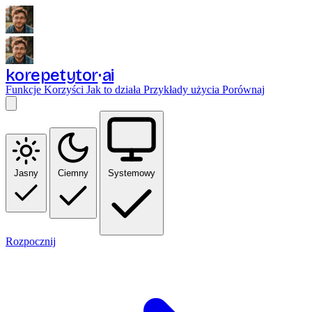
korepetytor
ai
Funkcje
Korzyści
Jak to działa
Przykłady użycia
Porównaj
Jasny
Ciemny
Systemowy
Rozpocznij