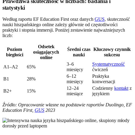
Prawdziwa skuteczność w liczbach: badania i
statystyki
Według raportu EF Education First oraz danych
GUS
, skuteczność
nauki hiszpańskiego online zależy głównie od częstotliwości
praktyki i stopnia immersji. Poniżej zestawienie najważniejszych
liczb:
Odsetek
Poziom
Średni czas
Kluczowy czynnik
osiągających
biegłości
nauki
sukcesu
online
3–6
Systematyczność
A1–A2
65%
miesięcy
ćwiczeń
6–12
Praktyka
B1
28%
miesięcy
konwersacji
12–24
Codzienny
kontakt
z
B2+
15%
miesiące
językiem
Źródło: Opracowanie własne na podstawie raportów Duolingo, EF
Education First,
GUS
2023