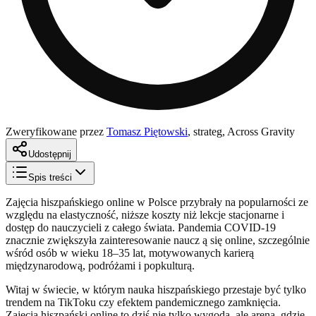
Zweryfikowane przez
Tomasz Piętowski
,
strateg, Across Gravity
Udostępnij
Spis treści
Zajęcia hiszpańskiego online w Polsce przybrały na popularności ze
względu na elastyczność, niższe koszty niż lekcje stacjonarne i
dostęp do nauczycieli z całego świata. Pandemia COVID-19
znacznie zwiększyła zainteresowanie naucz ą się online, szczególnie
wśród osób w wieku 18–35 lat, motywowanych karierą
międzynarodową, podróżami i popkulturą.
Witaj w świecie, w którym nauka hiszpańskiego przestaje być tylko
trendem na TikToku czy efektem pandemicznego zamknięcia.
Zajęcia hiszpański online to dziś nie tylko wygoda, ale arena, gdzie