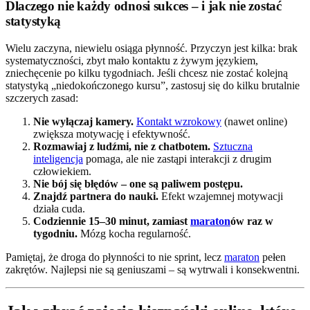
Dlaczego nie każdy odnosi sukces – i jak nie zostać
statystyką
Wielu zaczyna, niewielu osiąga płynność. Przyczyn jest kilka: brak
systematyczności, zbyt mało kontaktu z żywym językiem,
zniechęcenie po kilku tygodniach. Jeśli chcesz nie zostać kolejną
statystyką „niedokończonego kursu”, zastosuj się do kilku brutalnie
szczerych zasad:
Nie wyłączaj kamery.
Kontakt wzrokowy
(nawet online)
zwiększa motywację i efektywność.
Rozmawiaj z ludźmi, nie z chatbotem.
Sztuczna
inteligencja
pomaga, ale nie zastąpi interakcji z drugim
człowiekiem.
Nie bój się błędów – one są paliwem postępu.
Znajdź partnera do nauki.
Efekt wzajemnej motywacji
działa cuda.
Codziennie 15–30 minut, zamiast
maraton
ów raz w
tygodniu.
Mózg kocha regularność.
Pamiętaj, że droga do płynności to nie sprint, lecz
maraton
pełen
zakrętów. Najlepsi nie są geniuszami – są wytrwali i konsekwentni.