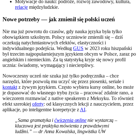
Motywacje do nauki: podróże, rozwój zawodowy, kultura,
relacje
międzyludzkie.
Nowe potrzeby — jak zmienił się polski uczeń
Nie ma już powrotu do czasów, gdy nauka języka była tylko
obowiązkiem szkolnym. Polscy uczniowie zmienili się – dziś
oczekują natychmiastowych efektów, elastyczności i
indywidualnego podejścia. Według
GUS
w 2023 roku hiszpański
był trzecim najpopularniejszym językiem obcym w Polsce, zaraz po
angielskim i niemieckim. Za tą statystyką kryje się nowy profil
ucznia: świadomy, wymagający i niecierpliwy.
Nowoczesny uczeń nie szuka już tylko podręcznika – chce
narzędzi, które pozwolą mu uczyć się przez piosenki, seriale i
kontakt
z żywym językiem. Często wybiera kursy online, bo może
je dopasować do własnego trybu życia – pracować zdalnie rano, a
wieczorem rozmawiać z native speakerem z Meksyku. To również
efekt szerokiej
oferty
: od klasycznych lekcji z nauczycielem, przez
aplikacje, po inteligentne korepetycje z
AI
.
„Sama gramatyka i
ćwiczenia online
nie wystarczą –
kluczowa jest praktyka mówienia z prawdziwymi
ludźmi.” — dr Anna Kowalska, lingwistka UW