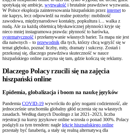
spotykają się ambicje,
wytrwałość
i brutalnie prawdziwe wyzwania.
W Polsce eksplozja zainteresowania hiszpańskim przez
internet
to
nie kaprys, lecz odpowiedź na realne potrzeby: mobilność
zawodowa, międzynarodowe kontakty, popkultura i… walka z
nudą. Ale za każdą obietnicą błyskawicznej płynności kryje się
nieco mniej instagramowa prawda: płynność to harówka,
systematyczność
i przełamywanie własnych barier. Ta mapa nie jest
dla naiwnych – to
przewodnik
dla tych, którzy chcą wgryźć się w
temat głęboko, poznać liczby, mity, dramaty i sukcesy. Zostań i
przekonaj się, dlaczego prawdziwa skuteczność w nauce
hiszpańskiego online zaczyna się tam, gdzie kończą się reklamy.
Dlaczego Polacy rzucili się na zajęcia
hiszpański online
Epidemia, globalizacja i boom na naukę języków
Pandemia
COVID-19
wywróciła do góry nogami codzienność, ale
jednocześnie uruchomiła globalny głód uczenia się na własnych
zasadach. Według danych Duolingo z lat 2021–2023, liczba
rejestracji na kursy językowe online wzrosła o ponad 300%. Polacy
podążyli za tym trendem: nagle
lekcje hiszpańskiego online
przestały być fanaberią, a stały się realną alternatywą dla