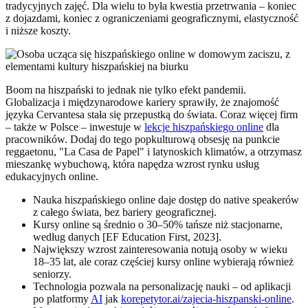
tradycyjnych zajęć. Dla wielu to była kwestia przetrwania – koniec
z dojazdami, koniec z ograniczeniami geograficznymi, elastyczność
i niższe koszty.
Boom na hiszpański to jednak nie tylko efekt pandemii.
Globalizacja i międzynarodowe kariery sprawiły, że znajomość
języka Cervantesa stała się przepustką do świata. Coraz więcej firm
– także w Polsce – inwestuje w
lekcje hiszpańskiego online
dla
pracowników. Dodaj do tego popkulturową obsesję na punkcie
reggaetonu, "La Casa de Papel" i latynoskich klimatów, a otrzymasz
mieszankę wybuchową, która napędza wzrost rynku usług
edukacyjnych online.
Nauka hiszpańskiego online daje dostęp do native speakerów
z całego świata, bez bariery geograficznej.
Kursy online są średnio o 30–50% tańsze niż stacjonarne,
według danych [EF Education First, 2023].
Największy wzrost zainteresowania notują osoby w wieku
18–35 lat, ale coraz częściej kursy online wybierają również
seniorzy.
Technologia pozwala na personalizację nauki – od aplikacji
po platformy
AI
jak
korepetytor.ai/zajecia-hiszpanski-online
.