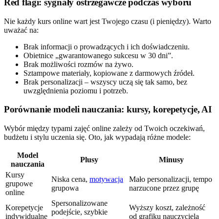
Red flagi: sygnały ostrzegawcze podczas wyboru
Nie każdy kurs online wart jest Twojego czasu (i pieniędzy). Warto
uważać na:
Brak informacji o prowadzących i ich doświadczeniu.
Obietnice „gwarantowanego sukcesu w 30 dni”.
Brak możliwości rozmów na żywo.
Sztampowe materiały, kopiowane z darmowych źródeł.
Brak personalizacji – wszyscy uczą się tak samo, bez
uwzględnienia poziomu i potrzeb.
Porównanie modeli nauczania: kursy, korepetycje, AI
Wybór między typami zajęć online zależy od Twoich oczekiwań,
budżetu i stylu uczenia się. Oto, jak wypadają różne modele:
Model
Plusy
Minusy
nauczania
Kursy
Niska cena,
motywacja
Mało personalizacji, tempo
grupowe
grupowa
narzucone przez grupę
online
Spersonalizowane
Korepetycje
Wyższy koszt, zależność
podejście, szybkie
indywidualne
od grafiku nauczyciela