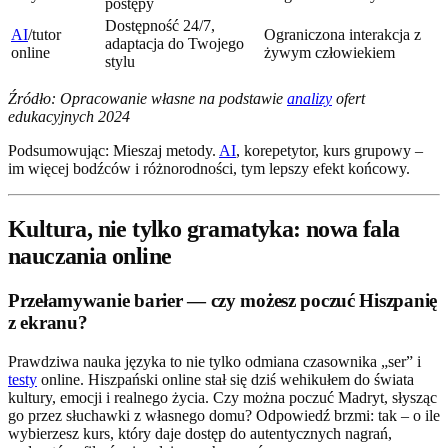
postępy
Dostępność 24/7,
AI
/tutor
Ograniczona interakcja z
adaptacja do Twojego
online
żywym człowiekiem
stylu
Źródło: Opracowanie własne na podstawie
analizy
ofert
edukacyjnych 2024
Podsumowując: Mieszaj metody.
AI
, korepetytor, kurs grupowy –
im więcej bodźców i różnorodności, tym lepszy efekt końcowy.
Kultura, nie tylko gramatyka: nowa fala
nauczania online
Przełamywanie barier — czy możesz poczuć Hiszpanię
z ekranu?
Prawdziwa nauka języka to nie tylko odmiana czasownika „ser” i
testy
online. Hiszpański online stał się dziś wehikułem do świata
kultury, emocji i realnego życia. Czy można poczuć Madryt, słysząc
go przez słuchawki z własnego domu? Odpowiedź brzmi: tak – o ile
wybierzesz kurs, który daje dostęp do autentycznych nagrań,