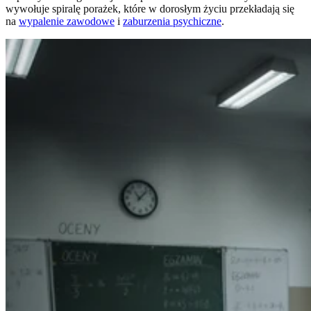
wywołuje spiralę porażek, które w dorosłym życiu przekładają się
na
wypalenie zawodowe
i
zaburzenia psychiczne
.