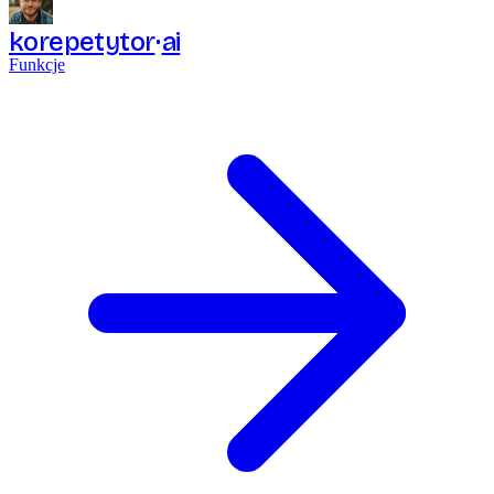
korepetytor
ai
Funkcje