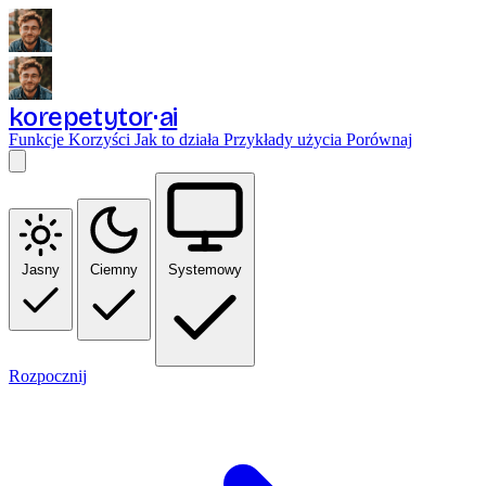
korepetytor
ai
Funkcje
Korzyści
Jak to działa
Przykłady użycia
Porównaj
Jasny
Ciemny
Systemowy
Rozpocznij