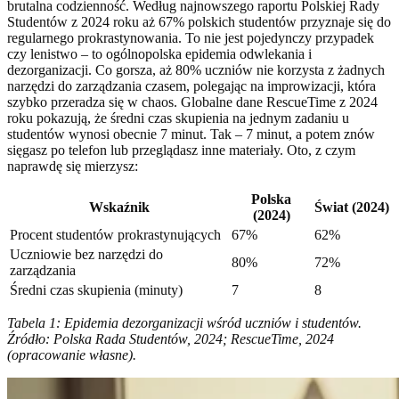
brutalna codzienność. Według najnowszego raportu Polskiej Rady
Studentów z 2024 roku aż 67% polskich studentów przyznaje się do
regularnego prokrastynowania. To nie jest pojedynczy przypadek
czy lenistwo – to ogólnopolska epidemia odwlekania i
dezorganizacji. Co gorsza, aż 80% uczniów nie korzysta z żadnych
narzędzi do zarządzania czasem, polegając na improwizacji, która
szybko przeradza się w chaos. Globalne dane RescueTime z 2024
roku pokazują, że średni czas skupienia na jednym zadaniu u
studentów wynosi obecnie 7 minut. Tak – 7 minut, a potem znów
sięgasz po telefon lub przeglądasz inne materiały. Oto, z czym
naprawdę się mierzysz:
Polska
Wskaźnik
Świat (2024)
(2024)
Procent studentów prokrastynujących
67%
62%
Uczniowie bez narzędzi do
80%
72%
zarządzania
Średni czas skupienia (minuty)
7
8
Tabela 1: Epidemia dezorganizacji wśród uczniów i studentów.
Źródło: Polska Rada Studentów, 2024; RescueTime, 2024
(opracowanie własne).