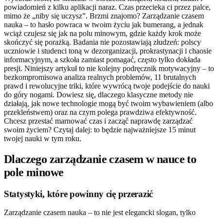
powiadomień z kilku aplikacji naraz. Czas przecieka ci przez palce,
mimo że „niby się uczysz”. Brzmi znajomo? Zarządzanie czasem
nauka – to hasło powraca w twoim życiu jak bumerang, a jednak
wciąż czujesz się jak na polu minowym, gdzie każdy krok może
skończyć się porażką. Badania nie pozostawiają złudzeń: polscy
uczniowie i studenci toną w dezorganizacji, prokrastynacji i chaosie
informacyjnym, a szkoła zamiast pomagać, często tylko dokłada
presji. Niniejszy artykuł to nie kolejny podręcznik motywacyjny – to
bezkompromisowa analiza realnych problemów, 11 brutalnych
prawd i rewolucyjne triki, które wywrócą twoje podejście do nauki
do góry nogami. Dowiesz się, dlaczego klasyczne metody nie
działają, jak nowe technologie mogą być twoim wybawieniem (albo
przekleństwem) oraz na czym polega prawdziwa efektywność.
Chcesz przestać marnować czas i zacząć naprawdę zarządzać
swoim życiem? Czytaj dalej: to będzie najważniejsze 15 minut
twojej nauki w tym roku.
Dlaczego zarządzanie czasem w nauce to
pole minowe
Statystyki, które powinny cię przerazić
Zarządzanie czasem nauka – to nie jest elegancki slogan, tylko