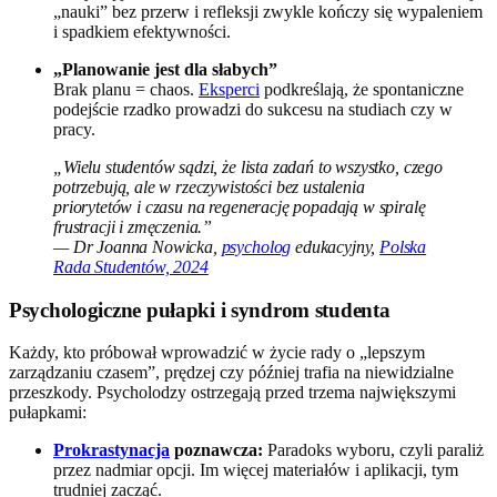
„nauki” bez przerw i refleksji zwykle kończy się wypaleniem
i spadkiem efektywności.
„Planowanie jest dla słabych”
Brak planu = chaos.
Eksperci
podkreślają, że spontaniczne
podejście rzadko prowadzi do sukcesu na studiach czy w
pracy.
„Wielu studentów sądzi, że lista zadań to wszystko, czego
potrzebują, ale w rzeczywistości bez ustalenia
priorytetów i czasu na regenerację popadają w spiralę
frustracji i zmęczenia.”
— Dr Joanna Nowicka,
psycholog
edukacyjny,
Polska
Rada Studentów, 2024
Psychologiczne pułapki i syndrom studenta
Każdy, kto próbował wprowadzić w życie rady o „lepszym
zarządzaniu czasem”, prędzej czy później trafia na niewidzialne
przeszkody. Psycholodzy ostrzegają przed trzema największymi
pułapkami:
Prokrastynacja
poznawcza:
Paradoks wyboru, czyli paraliż
przez nadmiar opcji. Im więcej materiałów i aplikacji, tym
trudniej zacząć.